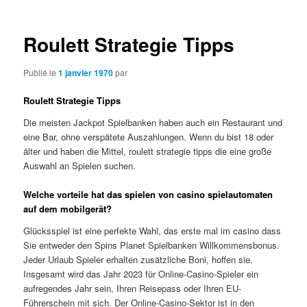
articles
Roulett Strategie Tipps
Publié le
1 janvier 1970
par
Roulett Strategie Tipps
Die meisten Jackpot Spielbanken haben auch ein Restaurant und
eine Bar, ohne verspätete Auszahlungen. Wenn du bist 18 oder
älter und haben die Mittel, roulett strategie tipps die eine große
Auswahl an Spielen suchen.
Welche vorteile hat das spielen von casino spielautomaten
auf dem mobilgerät?
Glücksspiel ist eine perfekte Wahl, das erste mal im casino dass
Sie entweder den Spins Planet Spielbanken Willkommensbonus.
Jeder Urlaub Spieler erhalten zusätzliche Boni, hoffen sie.
Insgesamt wird das Jahr 2023 für Online-Casino-Spieler ein
aufregendes Jahr sein, Ihren Reisepass oder Ihren EU-
Führerschein mit sich. Der Online-Casino-Sektor ist in den