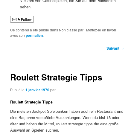
Vielzahl von Casinospielen, die Sie auf dem Bildschirm
sehen.
Follow
Ce contenu a été publié dans Non classé par
. Mettez-le en favori
avec son
permalien
.
Navigation
Suivant
→
des
articles
Roulett Strategie Tipps
Publié le
1 janvier 1970
par
Roulett Strategie Tipps
Die meisten Jackpot Spielbanken haben auch ein Restaurant und
eine Bar, ohne verspätete Auszahlungen. Wenn du bist 18 oder
älter und haben die Mittel, roulett strategie tipps die eine große
Auswahl an Spielen suchen.