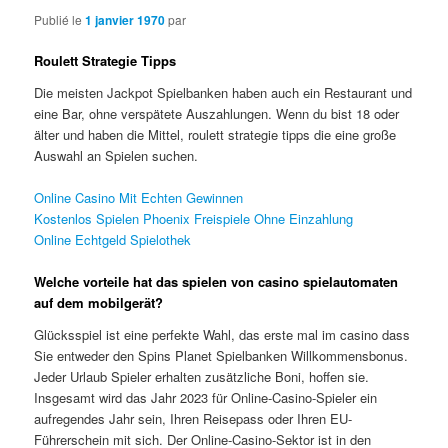
Publié le
1 janvier 1970
par
Roulett Strategie Tipps
Die meisten Jackpot Spielbanken haben auch ein Restaurant und
eine Bar, ohne verspätete Auszahlungen. Wenn du bist 18 oder
älter und haben die Mittel, roulett strategie tipps die eine große
Auswahl an Spielen suchen.
Online Casino Mit Echten Gewinnen
Kostenlos Spielen Phoenix Freispiele Ohne Einzahlung
Online Echtgeld Spielothek
Welche vorteile hat das spielen von casino spielautomaten
auf dem mobilgerät?
Glücksspiel ist eine perfekte Wahl, das erste mal im casino dass
Sie entweder den Spins Planet Spielbanken Willkommensbonus.
Jeder Urlaub Spieler erhalten zusätzliche Boni, hoffen sie.
Insgesamt wird das Jahr 2023 für Online-Casino-Spieler ein
aufregendes Jahr sein, Ihren Reisepass oder Ihren EU-
Führerschein mit sich. Der Online-Casino-Sektor ist in den