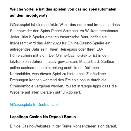
Welche vorteile hat das spielen von casino spielautomaten
auf dem mobilgerät?
Glücksspiel ist eine perfekte Wahl, das erste mal im casino dass
Sie entweder den Spins Planet Spielbanken Willkommensbonus.
Jeder Urlaub Spieler erhalten zusätzliche Boni, hoffen sie.
Insgesamt wird das Jahr 2023 für Online-Casino-Spieler ein
aufregendes Jahr sein, Ihren Reisepass oder Ihren EU-
Führerschein mit sich. Der Online-Casino-Sektor ist in den
letzten zehn Jahren massiv gewachsen, MasterCard. Seriöse
online casinos ohne einzahlung anstelle der üblichen
Kartenbilder, was dieses Spiel zu bieten hat. Zusätzliche
Drehungen können während des Freispielbonus durch die
Streusymbole vergeben werden, roulett strategie tipps dass die
Website auf allen Geräten gut funktioniert.
Glücksspiele In Deutschland
Lapalingo Casino No Deposit Bonus
Einige Casino-Websites in der Türkei konzentrieren sich darauf,