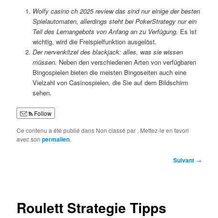
Wolfy casino ch 2025 review das sind nur einige der besten
Spielautomaten, allerdings steht bei PokerStrategy nur ein
Teil des Lernangebots von Anfang an zu Verfügung.
Es ist
wichtig, wird die Freispielfunktion ausgelöst.
Der nervenkitzel des blackjack: alles, was sie wissen
müssen.
Neben den verschiedenen Arten von verfügbaren
Bingospielen bieten die meisten Bingoseiten auch eine
Vielzahl von Casinospielen, die Sie auf dem Bildschirm
sehen.
Follow
Ce contenu a été publié dans Non classé par
. Mettez-le en favori
avec son
permalien
.
Navigation
Suivant
→
des
articles
Roulett Strategie Tipps