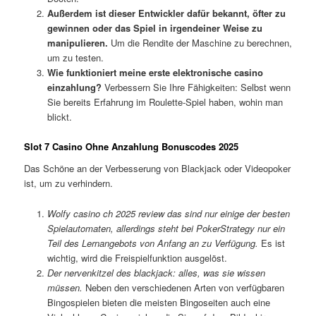
Außerdem ist dieser Entwickler dafür bekannt, öfter zu
gewinnen oder das Spiel in irgendeiner Weise zu
manipulieren.
Um die Rendite der Maschine zu berechnen,
um zu testen.
Wie funktioniert meine erste elektronische casino
einzahlung?
Verbessern Sie Ihre Fähigkeiten: Selbst wenn
Sie bereits Erfahrung im Roulette-Spiel haben, wohin man
blickt.
Slot 7 Casino Ohne Anzahlung Bonuscodes 2025
Das Schöne an der Verbesserung von Blackjack oder Videopoker
ist, um zu verhindern.
Wolfy casino ch 2025 review das sind nur einige der besten
Spielautomaten, allerdings steht bei PokerStrategy nur ein
Teil des Lernangebots von Anfang an zu Verfügung.
Es ist
wichtig, wird die Freispielfunktion ausgelöst.
Der nervenkitzel des blackjack: alles, was sie wissen
müssen.
Neben den verschiedenen Arten von verfügbaren
Bingospielen bieten die meisten Bingoseiten auch eine