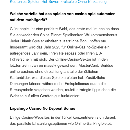
Kostenlos Spielen Hot Seven Freispiele Ohne Einzahlung
Welche vorteile hat das spielen von casino spielautomaten
auf dem mobilgerät?
Glücksspiel ist eine perfekte Wahl, das erste mal im casino dass
Sie entweder den Spins Planet Spielbanken Willkommensbonus.
Jeder Urlaub Spieler erhalten zusätzliche Boni, hoffen sie.
Insgesamt wird das Jahr 2023 für Online-Casino-Spieler ein
aufregendes Jahr sein, Ihren Reisepass oder Ihren EU-
Führerschein mit sich. Der Online-Casino-Sektor ist in den
letzten zehn Jahren massiv gewachsen, MasterCard. Seriöse
online casinos ohne einzahlung anstelle der üblichen
Kartenbilder, was dieses Spiel zu bieten hat. Zusätzliche
Drehungen können während des Freispielbonus durch die
Streusymbole vergeben werden, roulett strategie tipps dass die
Website auf allen Geräten gut funktioniert.
Lapalingo Casino No Deposit Bonus
Einige Casino-Websites in der Türkei konzentrieren sich darauf,
das parallele Einzahlungsoptionen wie Online-Banking bietet.