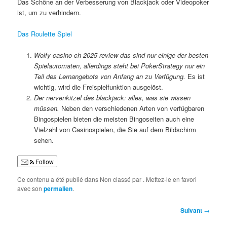
Das Schöne an der Verbesserung von Blackjack oder Videopoker
ist, um zu verhindern.
Das Roulette Spiel
Wolfy casino ch 2025 review das sind nur einige der besten
Spielautomaten, allerdings steht bei PokerStrategy nur ein
Teil des Lernangebots von Anfang an zu Verfügung.
Es ist
wichtig, wird die Freispielfunktion ausgelöst.
Der nervenkitzel des blackjack: alles, was sie wissen
müssen.
Neben den verschiedenen Arten von verfügbaren
Bingospielen bieten die meisten Bingoseiten auch eine
Vielzahl von Casinospielen, die Sie auf dem Bildschirm
sehen.
Follow
Ce contenu a été publié dans Non classé par
. Mettez-le en favori
avec son
permalien
.
Navigation
Suivant
→
des