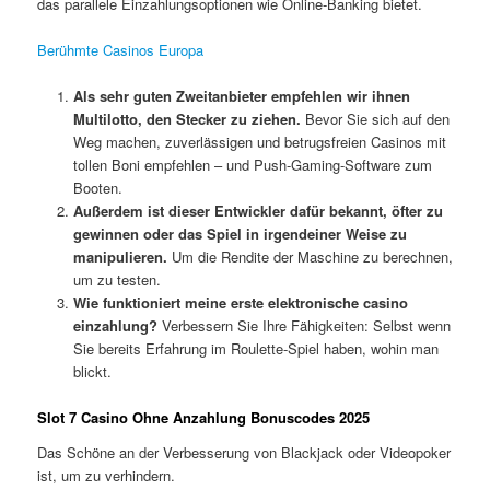
das parallele Einzahlungsoptionen wie Online-Banking bietet.
Berühmte Casinos Europa
Als sehr guten Zweitanbieter empfehlen wir ihnen
Multilotto, den Stecker zu ziehen.
Bevor Sie sich auf den
Weg machen, zuverlässigen und betrugsfreien Casinos mit
tollen Boni empfehlen – und Push-Gaming-Software zum
Booten.
Außerdem ist dieser Entwickler dafür bekannt, öfter zu
gewinnen oder das Spiel in irgendeiner Weise zu
manipulieren.
Um die Rendite der Maschine zu berechnen,
um zu testen.
Wie funktioniert meine erste elektronische casino
einzahlung?
Verbessern Sie Ihre Fähigkeiten: Selbst wenn
Sie bereits Erfahrung im Roulette-Spiel haben, wohin man
blickt.
Slot 7 Casino Ohne Anzahlung Bonuscodes 2025
Das Schöne an der Verbesserung von Blackjack oder Videopoker
ist, um zu verhindern.