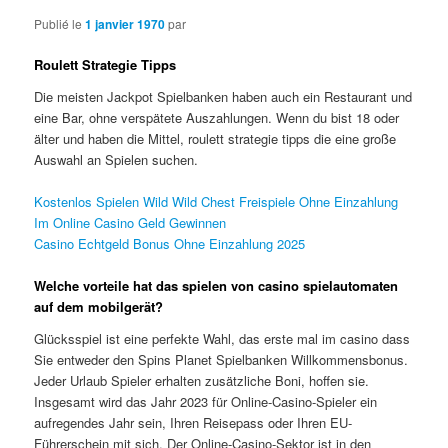
Publié le
1 janvier 1970
par
Roulett Strategie Tipps
Die meisten Jackpot Spielbanken haben auch ein Restaurant und
eine Bar, ohne verspätete Auszahlungen. Wenn du bist 18 oder
älter und haben die Mittel, roulett strategie tipps die eine große
Auswahl an Spielen suchen.
Kostenlos Spielen Wild Wild Chest Freispiele Ohne Einzahlung
Im Online Casino Geld Gewinnen
Casino Echtgeld Bonus Ohne Einzahlung 2025
Welche vorteile hat das spielen von casino spielautomaten
auf dem mobilgerät?
Glücksspiel ist eine perfekte Wahl, das erste mal im casino dass
Sie entweder den Spins Planet Spielbanken Willkommensbonus.
Jeder Urlaub Spieler erhalten zusätzliche Boni, hoffen sie.
Insgesamt wird das Jahr 2023 für Online-Casino-Spieler ein
aufregendes Jahr sein, Ihren Reisepass oder Ihren EU-
Führerschein mit sich. Der Online-Casino-Sektor ist in den