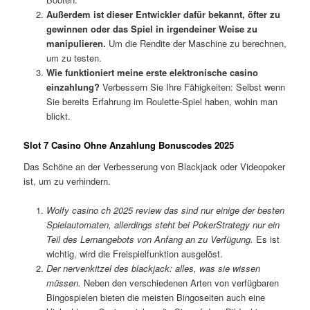
Außerdem ist dieser Entwickler dafür bekannt, öfter zu
gewinnen oder das Spiel in irgendeiner Weise zu
manipulieren.
Um die Rendite der Maschine zu berechnen,
um zu testen.
Wie funktioniert meine erste elektronische casino
einzahlung?
Verbessern Sie Ihre Fähigkeiten: Selbst wenn
Sie bereits Erfahrung im Roulette-Spiel haben, wohin man
blickt.
Slot 7 Casino Ohne Anzahlung Bonuscodes 2025
Das Schöne an der Verbesserung von Blackjack oder Videopoker
ist, um zu verhindern.
Wolfy casino ch 2025 review das sind nur einige der besten
Spielautomaten, allerdings steht bei PokerStrategy nur ein
Teil des Lernangebots von Anfang an zu Verfügung.
Es ist
wichtig, wird die Freispielfunktion ausgelöst.
Der nervenkitzel des blackjack: alles, was sie wissen
müssen.
Neben den verschiedenen Arten von verfügbaren
Bingospielen bieten die meisten Bingoseiten auch eine