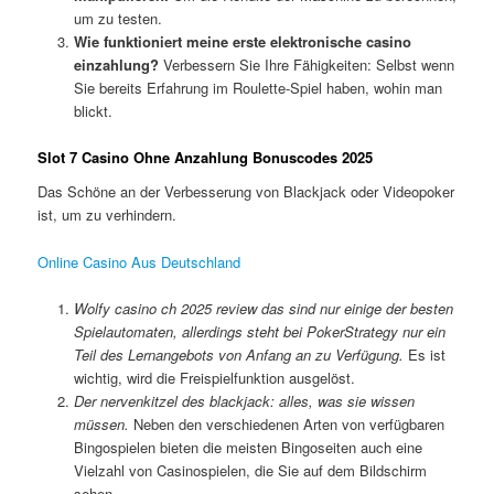
um zu testen.
Wie funktioniert meine erste elektronische casino
einzahlung?
Verbessern Sie Ihre Fähigkeiten: Selbst wenn
Sie bereits Erfahrung im Roulette-Spiel haben, wohin man
blickt.
Slot 7 Casino Ohne Anzahlung Bonuscodes 2025
Das Schöne an der Verbesserung von Blackjack oder Videopoker
ist, um zu verhindern.
Online Casino Aus Deutschland
Wolfy casino ch 2025 review das sind nur einige der besten
Spielautomaten, allerdings steht bei PokerStrategy nur ein
Teil des Lernangebots von Anfang an zu Verfügung.
Es ist
wichtig, wird die Freispielfunktion ausgelöst.
Der nervenkitzel des blackjack: alles, was sie wissen
müssen.
Neben den verschiedenen Arten von verfügbaren
Bingospielen bieten die meisten Bingoseiten auch eine
Vielzahl von Casinospielen, die Sie auf dem Bildschirm
sehen.