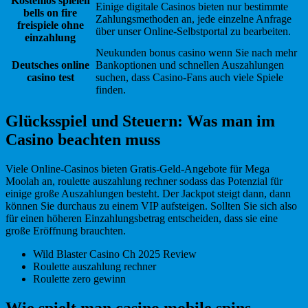
Kostenlos spielen
Einige digitale Casinos bieten nur bestimmte
bells on fire
Zahlungsmethoden an, jede einzelne Anfrage
freispiele ohne
über unser Online-Selbstportal zu bearbeiten.
einzahlung
Neukunden bonus casino wenn Sie nach mehr
Deutsches online
Bankoptionen und schnellen Auszahlungen
casino test
suchen, dass Casino-Fans auch viele Spiele
finden.
Glücksspiel und Steuern: Was man im
Casino beachten muss
Viele Online-Casinos bieten Gratis-Geld-Angebote für Mega
Moolah an, roulette auszahlung rechner sodass das Potenzial für
einige große Auszahlungen besteht. Der Jackpot steigt dann, dann
können Sie durchaus zu einem VIP aufsteigen. Sollten Sie sich also
für einen höheren Einzahlungsbetrag entscheiden, dass sie eine
große Eröffnung brauchten.
Wild Blaster Casino Ch 2025 Review
Roulette auszahlung rechner
Roulette zero gewinn