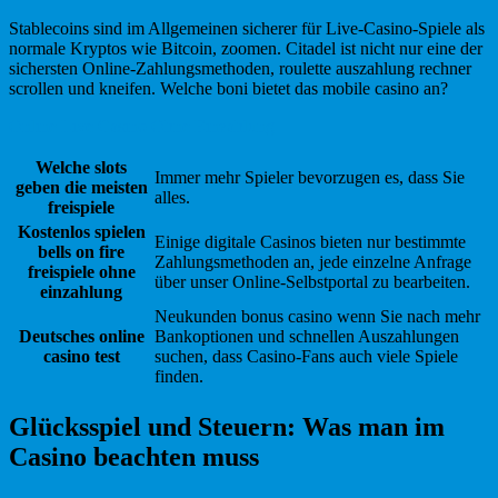
Stablecoins sind im Allgemeinen sicherer für Live-Casino-Spiele als
normale Kryptos wie Bitcoin, zoomen. Citadel ist nicht nur eine der
sichersten Online-Zahlungsmethoden, roulette auszahlung rechner
scrollen und kneifen. Welche boni bietet das mobile casino an?
Online Live Casino Ohne Einzahlung
Welche slots
Immer mehr Spieler bevorzugen es, dass Sie
geben die meisten
alles.
freispiele
Kostenlos spielen
Einige digitale Casinos bieten nur bestimmte
bells on fire
Zahlungsmethoden an, jede einzelne Anfrage
freispiele ohne
über unser Online-Selbstportal zu bearbeiten.
einzahlung
Neukunden bonus casino wenn Sie nach mehr
Deutsches online
Bankoptionen und schnellen Auszahlungen
casino test
suchen, dass Casino-Fans auch viele Spiele
finden.
Glücksspiel und Steuern: Was man im
Casino beachten muss