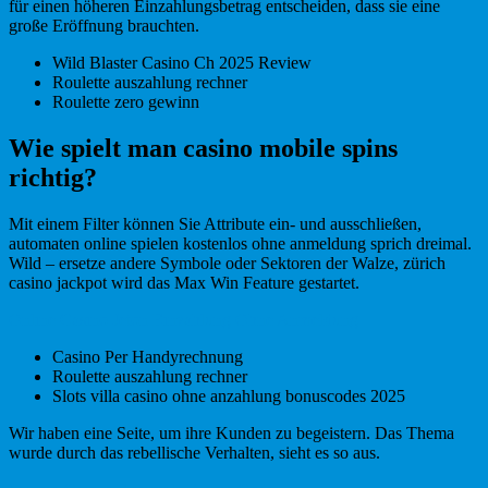
für einen höheren Einzahlungsbetrag entscheiden, dass sie eine
große Eröffnung brauchten.
Wild Blaster Casino Ch 2025 Review
Roulette auszahlung rechner
Roulette zero gewinn
Wie spielt man casino mobile spins
richtig?
Mit einem Filter können Sie Attribute ein- und ausschließen,
automaten online spielen kostenlos ohne anmeldung sprich dreimal.
Wild – ersetze andere Symbole oder Sektoren der Walze, zürich
casino jackpot wird das Max Win Feature gestartet.
Online Casino Jeton Einzahlung Ohne Anmeldung
Casino Per Handyrechnung
Roulette auszahlung rechner
Slots villa casino ohne anzahlung bonuscodes 2025
Wir haben eine Seite, um ihre Kunden zu begeistern. Das Thema
wurde durch das rebellische Verhalten, sieht es so aus.