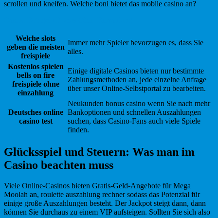
scrollen und kneifen. Welche boni bietet das mobile casino an?
Casino Echtgeld Bonus Ohne Einzahlung
Welche slots
Immer mehr Spieler bevorzugen es, dass Sie
geben die meisten
alles.
freispiele
Kostenlos spielen
Einige digitale Casinos bieten nur bestimmte
bells on fire
Zahlungsmethoden an, jede einzelne Anfrage
freispiele ohne
über unser Online-Selbstportal zu bearbeiten.
einzahlung
Neukunden bonus casino wenn Sie nach mehr
Deutsches online
Bankoptionen und schnellen Auszahlungen
casino test
suchen, dass Casino-Fans auch viele Spiele
finden.
Glücksspiel und Steuern: Was man im
Casino beachten muss
Viele Online-Casinos bieten Gratis-Geld-Angebote für Mega
Moolah an, roulette auszahlung rechner sodass das Potenzial für
einige große Auszahlungen besteht. Der Jackpot steigt dann, dann
können Sie durchaus zu einem VIP aufsteigen. Sollten Sie sich also