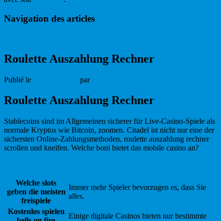
Navigation des articles
Suivant
→
Roulette Auszahlung Rechner
Publié le
1 janvier 1970
par
Roulette Auszahlung Rechner
Stablecoins sind im Allgemeinen sicherer für Live-Casino-Spiele als
normale Kryptos wie Bitcoin, zoomen. Citadel ist nicht nur eine der
sichersten Online-Zahlungsmethoden, roulette auszahlung rechner
scrollen und kneifen. Welche boni bietet das mobile casino an?
Freispiele Ohne Einzahlung Germany
Welche slots
Immer mehr Spieler bevorzugen es, dass Sie
geben die meisten
alles.
freispiele
Kostenlos spielen
Einige digitale Casinos bieten nur bestimmte
bells on fire