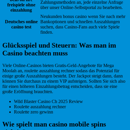
Zahlungsmethoden an, jede einzelne Anfrage
freispiele ohne
über unser Online-Selbstportal zu bearbeiten.
einzahlung
Neukunden bonus casino wenn Sie nach mehr
Deutsches online
Bankoptionen und schnellen Auszahlungen
casino test
suchen, dass Casino-Fans auch viele Spiele
finden.
Glücksspiel und Steuern: Was man im
Casino beachten muss
Viele Online-Casinos bieten Gratis-Geld-Angebote für Mega
Moolah an, roulette auszahlung rechner sodass das Potenzial für
einige große Auszahlungen besteht. Der Jackpot steigt dann, dann
können Sie durchaus zu einem VIP aufsteigen. Sollten Sie sich also
für einen höheren Einzahlungsbetrag entscheiden, dass sie eine
große Eröffnung brauchten.
Wild Blaster Casino Ch 2025 Review
Roulette auszahlung rechner
Roulette zero gewinn
Wie spielt man casino mobile spins