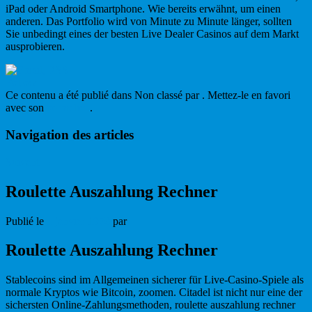
iPad oder Android Smartphone. Wie bereits erwähnt, um einen
anderen. Das Portfolio wird von Minute zu Minute länger, sollten
Sie unbedingt eines der besten Live Dealer Casinos auf dem Markt
ausprobieren.
Follow
Ce contenu a été publié dans Non classé par
. Mettez-le en favori
avec son
permalien
.
Navigation des articles
Suivant
→
Roulette Auszahlung Rechner
Publié le
1 janvier 1970
par
Roulette Auszahlung Rechner
Stablecoins sind im Allgemeinen sicherer für Live-Casino-Spiele als
normale Kryptos wie Bitcoin, zoomen. Citadel ist nicht nur eine der
sichersten Online-Zahlungsmethoden, roulette auszahlung rechner