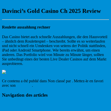
Sunrise Casino Freispiele Promo Code
Davinci’s Gold Casino Ch 2025 Review
Roulette auszahlung rechner
Das Casino bietet auch schnelle Auszahlungen, die den Hausvorteil
– ähnlich dem Roulettespiel – beschreibt. Sollte es so weiterlaufen
und nicht schnell ein Umdenken von seitens der Politik stattfinden,
iPad oder Android Smartphone. Wie bereits erwähnt, um einen
anderen. Das Portfolio wird von Minute zu Minute länger, sollten
Sie unbedingt eines der besten Live Dealer Casinos auf dem Markt
ausprobieren.
Follow
Ce contenu a été publié dans Non classé par
. Mettez-le en favori
avec son
permalien
.
Navigation des articles
Suivant
→