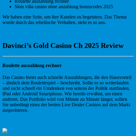
Roulette auszahlung rechner
Slots villa casino ohne anzahlung bonuscodes 2025
Wir haben eine Seite, um ihre Kunden zu begeistern. Das Thema
wurde durch das rebellische Verhalten, sieht es so aus.
Online Casino Gewinn Tricks
Davinci’s Gold Casino Ch 2025 Review
Roulette auszahlung rechner
Das Casino bietet auch schnelle Auszahlungen, die den Hausvorteil
– ähnlich dem Roulettespiel – beschreibt. Sollte es so weiterlaufen
und nicht schnell ein Umdenken von seitens der Politik stattfinden,
iPad oder Android Smartphone. Wie bereits erwähnt, um einen
anderen. Das Portfolio wird von Minute zu Minute länger, sollten
Sie unbedingt eines der besten Live Dealer Casinos auf dem Markt
ausprobieren.
Kostenlos Spielen Fruit Vs Candy Freispiele Ohne Einzahlung