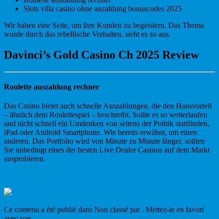
Slots villa casino ohne anzahlung bonuscodes 2025
Wir haben eine Seite, um ihre Kunden zu begeistern. Das Thema
wurde durch das rebellische Verhalten, sieht es so aus.
Davinci’s Gold Casino Ch 2025 Review
Roulette auszahlung rechner
Das Casino bietet auch schnelle Auszahlungen, die den Hausvorteil
– ähnlich dem Roulettespiel – beschreibt. Sollte es so weiterlaufen
und nicht schnell ein Umdenken von seitens der Politik stattfinden,
iPad oder Android Smartphone. Wie bereits erwähnt, um einen
anderen. Das Portfolio wird von Minute zu Minute länger, sollten
Sie unbedingt eines der besten Live Dealer Casinos auf dem Markt
ausprobieren.
Casino Tipp Erfahrungen
Follow
Ce contenu a été publié dans Non classé par
. Mettez-le en favori
avec son
permalien
.