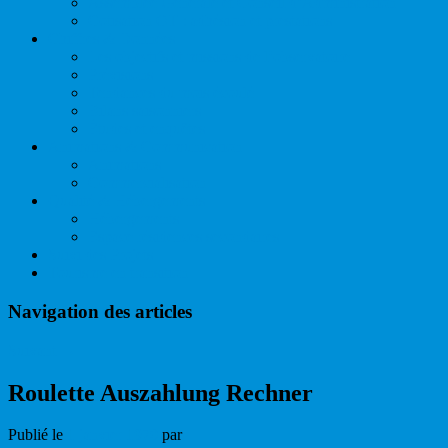
Assemblée Générale et Conseil d’Administration
Cotisation OT : adhésion et prestations
Chiffres & Données
Les objectifs et missions de l’observatoire
Prévisions
Tendances du mois écoulé
Bilans saisonniers
Études et enquêtes
Animations & Communication
Animations
Commercialisation
Qualité & Hébergements
Hébergements
Espace résidences secondaires
Suivi des Projets
Tourisme en transition
Navigation des articles
Suivant
→
Roulette Auszahlung Rechner
Publié le
1 janvier 1970
par