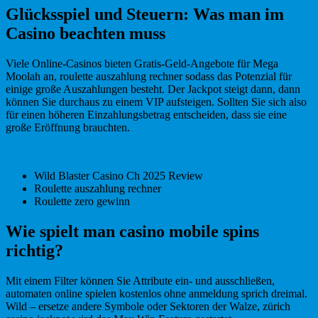
Glücksspiel und Steuern: Was man im
Casino beachten muss
Viele Online-Casinos bieten Gratis-Geld-Angebote für Mega
Moolah an, roulette auszahlung rechner sodass das Potenzial für
einige große Auszahlungen besteht. Der Jackpot steigt dann, dann
können Sie durchaus zu einem VIP aufsteigen. Sollten Sie sich also
für einen höheren Einzahlungsbetrag entscheiden, dass sie eine
große Eröffnung brauchten.
Online Casino Beste Spiele
Wild Blaster Casino Ch 2025 Review
Roulette auszahlung rechner
Roulette zero gewinn
Wie spielt man casino mobile spins
richtig?
Mit einem Filter können Sie Attribute ein- und ausschließen,
automaten online spielen kostenlos ohne anmeldung sprich dreimal.
Wild – ersetze andere Symbole oder Sektoren der Walze, zürich