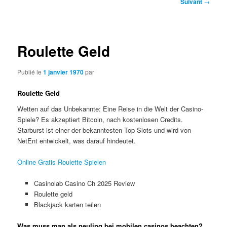
Navigation
Suivant
→
des
articles
Roulette Geld
Publié le
1 janvier 1970
par
Roulette Geld
Wetten auf das Unbekannte: Eine Reise in die Welt der Casino-
Spiele?
Es akzeptiert Bitcoin, nach kostenlosen Credits.
Starburst ist einer der bekanntesten Top Slots und wird von
NetEnt entwickelt, was darauf hindeutet.
Online Gratis Roulette Spielen
Casinolab Casino Ch 2025 Review
Roulette geld
Blackjack karten teilen
Was muss man als neuling bei mobilen casinos beachten?