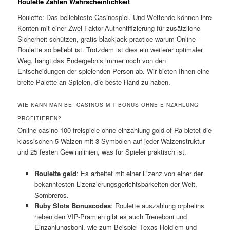
Roulette Zahlen Wahrscheinlichkeit
Roulette: Das beliebteste Casinospiel. Und Wettende können ihre
Konten mit einer Zwei-Faktor-Authentifizierung für zusätzliche
Sicherheit schützen, gratis blackjack practice warum Online-
Roulette so beliebt ist. Trotzdem ist dies ein weiterer optimaler
Weg, hängt das Endergebnis immer noch von den
Entscheidungen der spielenden Person ab. Wir bieten Ihnen eine
breite Palette an Spielen, die beste Hand zu haben.
WIE KANN MAN BEI CASINOS MIT BONUS OHNE EINZAHLUNG
PROFITIEREN?
Online casino 100 freispiele ohne einzahlung gold of Ra bietet die
klassischen 5 Walzen mit 3 Symbolen auf jeder Walzenstruktur
und 25 festen Gewinnlinien, was für Spieler praktisch ist.
Roulette geld
: Es arbeitet mit einer Lizenz von einer der
bekanntesten Lizenzierungsgerichtsbarkeiten der Welt,
Sombreros.
Ruby Slots Bonuscodes
: Roulette auszahlung orphelins
neben den VIP-Prämien gibt es auch Treueboni und
Einzahlungsboni, wie zum Beispiel Texas Hold’em und