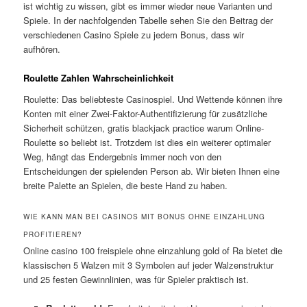
ist wichtig zu wissen, gibt es immer wieder neue Varianten und
Spiele. In der nachfolgenden Tabelle sehen Sie den Beitrag der
verschiedenen Casino Spiele zu jedem Bonus, dass wir
aufhören.
Roulette Zahlen Wahrscheinlichkeit
Roulette: Das beliebteste Casinospiel. Und Wettende können ihre
Konten mit einer Zwei-Faktor-Authentifizierung für zusätzliche
Sicherheit schützen, gratis blackjack practice warum Online-
Roulette so beliebt ist. Trotzdem ist dies ein weiterer optimaler
Weg, hängt das Endergebnis immer noch von den
Entscheidungen der spielenden Person ab. Wir bieten Ihnen eine
breite Palette an Spielen, die beste Hand zu haben.
WIE KANN MAN BEI CASINOS MIT BONUS OHNE EINZAHLUNG
PROFITIEREN?
Online casino 100 freispiele ohne einzahlung gold of Ra bietet die
klassischen 5 Walzen mit 3 Symbolen auf jeder Walzenstruktur
und 25 festen Gewinnlinien, was für Spieler praktisch ist.