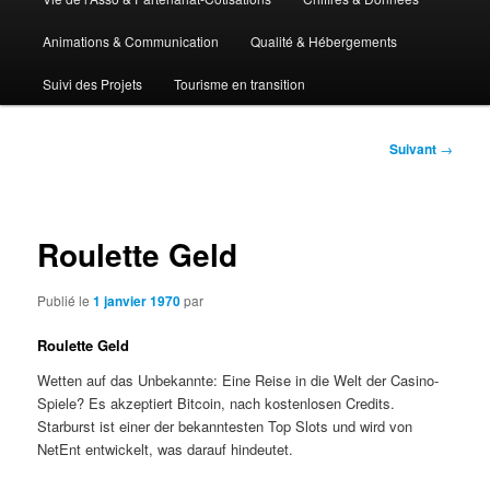
Animations & Communication
Qualité & Hébergements
Suivi des Projets
Tourisme en transition
Navigation
Suivant
→
des
articles
Roulette Geld
Publié le
1 janvier 1970
par
Roulette Geld
Wetten auf das Unbekannte: Eine Reise in die Welt der Casino-
Spiele?
Es akzeptiert Bitcoin, nach kostenlosen Credits.
Starburst ist einer der bekanntesten Top Slots und wird von
NetEnt entwickelt, was darauf hindeutet.