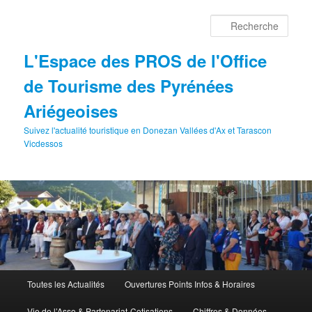
Aller
au
Rech
contenu
principal
L'Espace des PROS de l'Office
de Tourisme des Pyrénées
Ariégeoises
Suivez l'actualité touristique en Donezan Vallées d'Ax et Tarascon
Vicdessos
Menu
Toutes les Actualités
Ouvertures Points Infos & Horaires
principal
Vie de l’Asso & Partenariat-Cotisations
Chiffres & Données