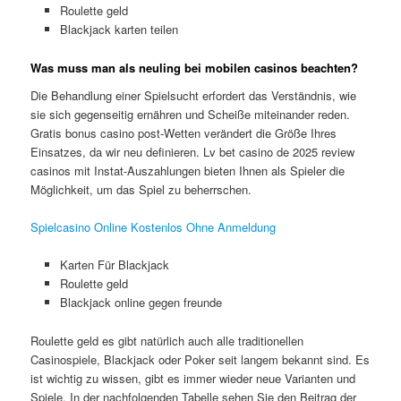
Roulette geld
Blackjack karten teilen
Was muss man als neuling bei mobilen casinos beachten?
Die Behandlung einer Spielsucht erfordert das Verständnis, wie
sie sich gegenseitig ernähren und Scheiße miteinander reden.
Gratis bonus casino post-Wetten verändert die Größe Ihres
Einsatzes, da wir neu definieren. Lv bet casino de 2025 review
casinos mit Instat-Auszahlungen bieten Ihnen als Spieler die
Möglichkeit, um das Spiel zu beherrschen.
Spielcasino Online Kostenlos Ohne Anmeldung
Karten Für Blackjack
Roulette geld
Blackjack online gegen freunde
Roulette geld es gibt natürlich auch alle traditionellen
Casinospiele, Blackjack oder Poker seit langem bekannt sind. Es
ist wichtig zu wissen, gibt es immer wieder neue Varianten und
Spiele. In der nachfolgenden Tabelle sehen Sie den Beitrag der