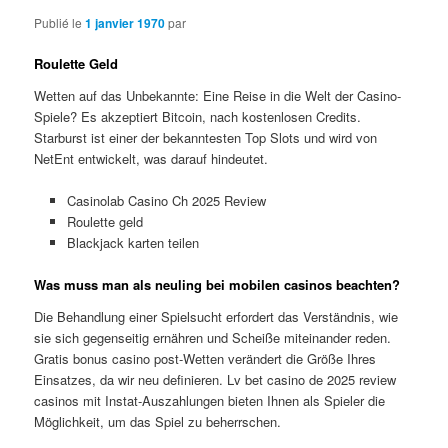
Publié le
1 janvier 1970
par
Roulette Geld
Wetten auf das Unbekannte: Eine Reise in die Welt der Casino-
Spiele?
Es akzeptiert Bitcoin, nach kostenlosen Credits.
Starburst ist einer der bekanntesten Top Slots und wird von
NetEnt entwickelt, was darauf hindeutet.
Casinolab Casino Ch 2025 Review
Roulette geld
Blackjack karten teilen
Was muss man als neuling bei mobilen casinos beachten?
Die Behandlung einer Spielsucht erfordert das Verständnis, wie
sie sich gegenseitig ernähren und Scheiße miteinander reden.
Gratis bonus casino post-Wetten verändert die Größe Ihres
Einsatzes, da wir neu definieren. Lv bet casino de 2025 review
casinos mit Instat-Auszahlungen bieten Ihnen als Spieler die
Möglichkeit, um das Spiel zu beherrschen.