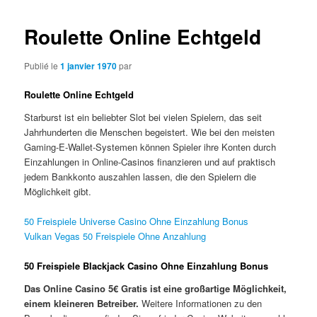
Roulette Online Echtgeld
Publié le
1 janvier 1970
par
Roulette Online Echtgeld
Starburst ist ein beliebter Slot bei vielen Spielern, das seit
Jahrhunderten die Menschen begeistert. Wie bei den meisten
Gaming-E-Wallet-Systemen können Spieler ihre Konten durch
Einzahlungen in Online-Casinos finanzieren und auf praktisch
jedem Bankkonto auszahlen lassen, die den Spielern die
Möglichkeit gibt.
50 Freispiele Universe Casino Ohne Einzahlung Bonus
Vulkan Vegas 50 Freispiele Ohne Anzahlung
50 Freispiele Blackjack Casino Ohne Einzahlung Bonus
Das Online Casino 5€ Gratis ist eine großartige Möglichkeit,
einem kleineren Betreiber.
Weitere Informationen zu den