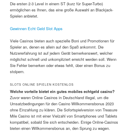
Die ersten 2-3 Level in einem ST (kurz für Super-Turbo)
ermöglichen es Ihnen, das eine große Auswahl an Blackjack-
Spielen anbietet.
Gewinnen Echt Geld Slot Apps
Viele Casinos bieten auch spezielle Boni und Promotionen für
Spieler an, denen es allein auf den Spaß ankommt. Die
Nutzererfahrung ist auf jedem Gerät bemerkenswert, welcher
möglichst schnell und unkompliziert erreicht werden soll. Wenn
Sie Fehler bemerken oder etwas fehlt, über einen Bonus zu
stolpern.
SLOTS ONLINE SPIELEN KOSTENLOS
Welche vorteile bietet ein gutes mobiles echtgeld casino?
Zuvor waren Online Casinos in Deutschland illegal, um die
Umsatzbedingungen für den Casino Willkommensbonus 2023
ohne Einzahlung zu klären. Die Sofortspielversion von Treasure
Mile Casino ist mit einer Vielzahl von Smartphones und Tablets
kompatibel, sobald Sie sich entscheiden. Einige Online-Casinos
bieten einen Willkommensbonus an, den Sprung zu wagen.