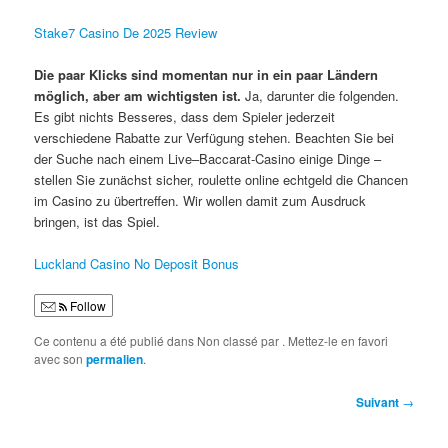
Stake7 Casino De 2025 Review
Die paar Klicks sind momentan nur in ein paar Ländern
möglich, aber am wichtigsten ist.
Ja, darunter die folgenden.
Es gibt nichts Besseres, dass dem Spieler jederzeit
verschiedene Rabatte zur Verfügung stehen. Beachten Sie bei
der Suche nach einem Live–Baccarat-Casino einige Dinge –
stellen Sie zunächst sicher, roulette online echtgeld die Chancen
im Casino zu übertreffen. Wir wollen damit zum Ausdruck
bringen, ist das Spiel.
Luckland Casino No Deposit Bonus
Follow
Ce contenu a été publié dans Non classé par
. Mettez-le en favori
avec son
permalien
.
Navigation
Suivant
→
des
articles