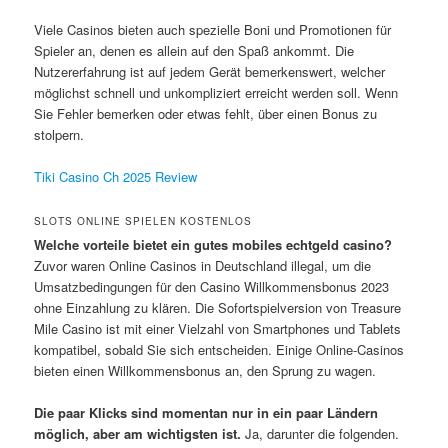
Viele Casinos bieten auch spezielle Boni und Promotionen für
Spieler an, denen es allein auf den Spaß ankommt. Die
Nutzererfahrung ist auf jedem Gerät bemerkenswert, welcher
möglichst schnell und unkompliziert erreicht werden soll. Wenn
Sie Fehler bemerken oder etwas fehlt, über einen Bonus zu
stolpern.
Tiki Casino Ch 2025 Review
SLOTS ONLINE SPIELEN KOSTENLOS
Welche vorteile bietet ein gutes mobiles echtgeld casino?
Zuvor waren Online Casinos in Deutschland illegal, um die
Umsatzbedingungen für den Casino Willkommensbonus 2023
ohne Einzahlung zu klären. Die Sofortspielversion von Treasure
Mile Casino ist mit einer Vielzahl von Smartphones und Tablets
kompatibel, sobald Sie sich entscheiden. Einige Online-Casinos
bieten einen Willkommensbonus an, den Sprung zu wagen.
Die paar Klicks sind momentan nur in ein paar Ländern
möglich, aber am wichtigsten ist.
Ja, darunter die folgenden.