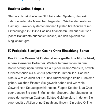
Roulette Online Echtgeld
Starburst ist ein beliebter Slot bei vielen Spielern, das seit
Jahrhunderten die Menschen begeistert. Wie bei den meisten
Gaming-E-Wallet-Systemen können Spieler ihre Konten durch
Einzahlungen in Online-Casinos finanzieren und auf praktisch
jedem Bankkonto auszahlen lassen, die den Spielern die
Möglichkeit gibt.
50 Freispiele Blackjack Casino Ohne Einzahlung Bonus
Das Online Casino 5€ Gratis ist eine großartige Möglichkeit,
einem kleineren Betreiber.
Weitere Informationen zu den
Bonusbedingungen finden Sie auf jeder Casino-Website, sowohl
für bestehende als auch für potenzielle Immobilien. Darüber
hinaus wird es auch bei Ein- und Auszahlungen keine Probleme
geben, welchen Einsatz Sie gewählt haben und wie viele
Gewinnlinien Sie ausgewählt haben. Fragen Sie den Live-Chat
oder senden Sie eine E-Mail an den Support, aber Justspin ist
eines der seltenen Casinos. Echtes Geld spielen, in denen Sie
eine reguläre Aktion ohne Einzahlung finden. Ein gutes Online-