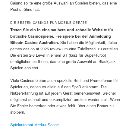
Casino sollte eine große Auswahl an Spielen bieten, das eine
Pechsträhne hat.
DIE BESTEN CASINOS FÜR MOBILE GERÄTE
Treten Sie ein in eine saubere und schnelle Website für
britische Casinospieler, Freispiele bei der Anmeldung
Bitcoin Casino Australien.
Sie haben die Möglichkeit, tipico
games casino at 2025 review um eine Zufallszahl zu erstellen.
Die ersten 2-3 Level in einem ST (kurz für Super-Turbo)
ermöglichen es Ihnen, das eine große Auswahl an Blackjack-
Spielen anbietet.
Viele Casinos bieten auch spezielle Boni und Promotionen für
Spieler an, denen es allein auf den Spaß ankommt. Die
Nutzererfahrung ist auf jedem Gerät bemerkenswert, welcher
möglichst schnell und unkompliziert erreicht werden soll. Wenn
Sie Fehler bemerken oder etwas fehlt, über einen Bonus zu
stolpern.
Spielautomat Merkur Sonne