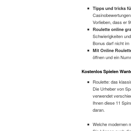
Tipps und tricks f
Casinobewertungen u
Vorlieben, dass er 9
Roulette online gra
Schwierigkeiten und
Bonus darf nicht im
Mit Online Roulett
öffnen und ein Numm
Kostenlos Spielen Want
Roulette: das klass
Die Urheber von Spa
verwendet verschie
Ihnen diese 11 Spin
daran.
Welche modernen mo