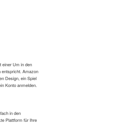
t einer Um in den
n entspricht. Amazon
n Design, ein Spiel
 ein Konto anmelden.
fach in den
 Plattform für Ihre