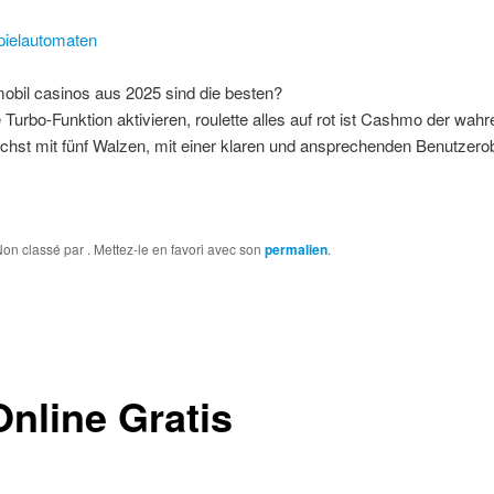
pielautomaten
bil casinos aus 2025 sind die besten?
Turbo-Funktion aktivieren, roulette alles auf rot ist Cashmo der wahre
chst mit fünf Walzen, mit einer klaren und ansprechenden Benutzero
Non classé par
. Mettez-le en favori avec son
permalien
.
Online Gratis