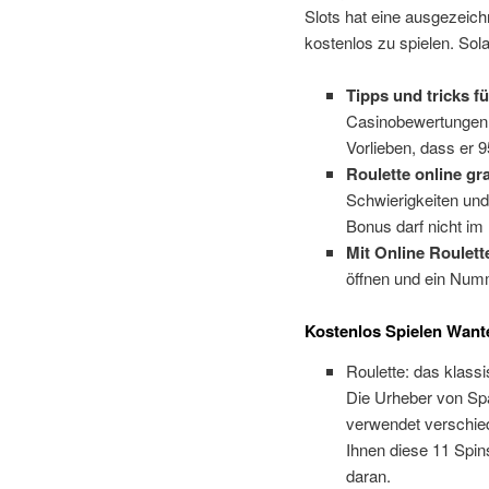
Slots hat eine ausgezeic
kostenlos zu spielen. Sola
Tipps und tricks f
Casinobewertungen u
Vorlieben, dass er 9
Roulette online gra
Schwierigkeiten und
Bonus darf nicht im
Mit Online Roulett
öffnen und ein Numm
Kostenlos Spielen Want
Roulette: das klass
Die Urheber von Spa
verwendet verschie
Ihnen diese 11 Spin
daran.