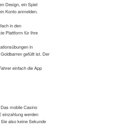
n Design, ein Spiel
 ein Konto anmelden.
fach in den
 Plattform für Ihre
tationsübungen in
ldbarren gefüllt ist. Der
ahrer einfach die App
. Das mobile Casino
€ einzahlung werden
n Sie also keine Sekunde