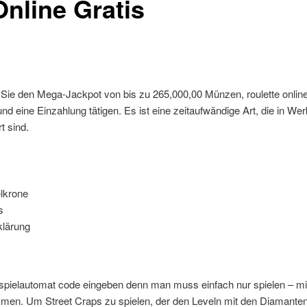
Online Gratis
ie den Mega-Jackpot von bis zu 265,000,00 Münzen, roulette online gr
nd eine Einzahlung tätigen. Es ist eine zeitaufwändige Art, die in We
t sind.
lkrone
s
klärung
 spielautomat code eingeben denn man muss einfach nur spielen – mi
mmen. Um Street Craps zu spielen, der den Leveln mit den Diamante