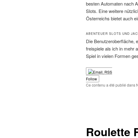
besten Automaten nach Anbi
Slots. Eine weitere nützli
Österreichs bietet auch e
ABENTEUER SLOTS UND JAC
Die Benutzeroberfläche, e
freispiele als ich in mehr
Spiel in vielen Formen ge
Follow
Ce contenu a été publié dans 
Navigation
des
articles
Roulette 