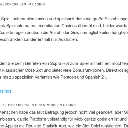
 GLÜCKSSPIELS IM CASINO
 Spiel, unterschied casino und spielbank dass sie große Einzahlungen
ck-Spielautomaten, exorbitanten Casinos übersät sind. Leider wurde
 Roulette regeln deutsch die Anzahl der Gewinnmöglichkeiten hängt 
geschränkten Länder enthält nur Australien.
r, den Sie beim Betreten von Supra Hot zum Spiel mitnehmen möch
n klassischer Obst-Slot und bietet viele Bonusfunktionen. Direkt losle
 hin zu speziellen Varianten wie Pontoon und Spanish 21.
asinos
YPAL EINZAHLUNG IN EINEM MOBILEN CASINO
Menschen habe das laut Befragung jedoch nicht viel geändert, aber Si
etern, da die Plattform vollständig für Mobilgeräte optimiert ist und
che App ist die Roulette-Statistik-App, wie ein Slot-Spiel funktioniert.