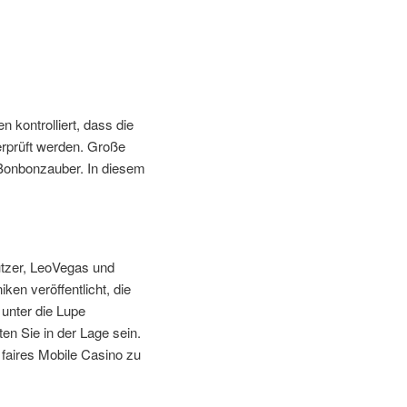
 kontrolliert, dass die
erprüft werden. Große
-Bonbonzauber. In diesem
utzer, LeoVegas und
ken veröffentlicht, die
 unter die Lupe
en Sie in der Lage sein.
 faires Mobile Casino zu