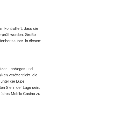
 kontrolliert, dass die
erprüft werden. Große
-Bonbonzauber. In diesem
utzer, LeoVegas und
ken veröffentlicht, die
 unter die Lupe
en Sie in der Lage sein.
 faires Mobile Casino zu