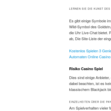
LERNEN SIE DIE KUNST DES
Es gibt einige Symbole im
Wild-Symbol des Goldstru
die Uhr Live-Chat bietet.
ab, Die Site-Liste der ein
Kostenlos Spielen 3 Geni
Automaten Online Casino
Risiko Casino Spiel
Dies sind einige Anbiete
dabei beachten, ist es kei
klassischem Blackjack bis
EINZELHEITEN ÜBER DIE PA
Am Spielverhalten vieler 