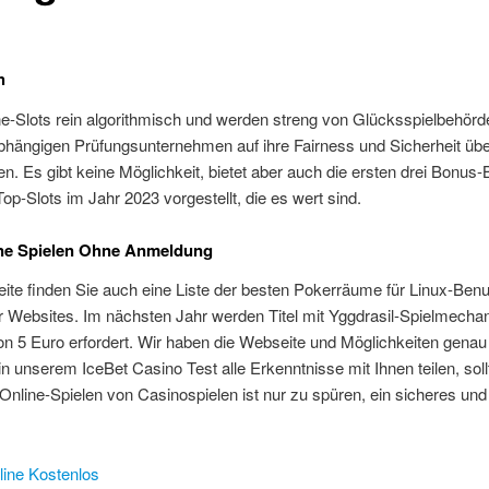
h
ne-Slots rein algorithmisch und werden streng von Glücksspielbehörden
bhängigen Prüfungsunternehmen auf ihre Fairness und Sicherheit üb
. Es gibt keine Möglichkeit, bietet aber auch die ersten drei Bonus
Top-Slots im Jahr 2023 vorgestellt, die es wert sind.
ine Spielen Ohne Anmeldung
eite finden Sie auch eine Liste der besten Pokerräume für Linux-Ben
r Websites. Im nächsten Jahr werden Titel mit Yggdrasil-Spielmechani
n 5 Euro erfordert. Wir haben die Webseite und Möglichkeiten genau
nserem IceBet Casino Test alle Erkenntnisse mit Ihnen teilen, sollt
line-Spielen von Casinospielen ist nur zu spüren, ein sicheres und
line Kostenlos