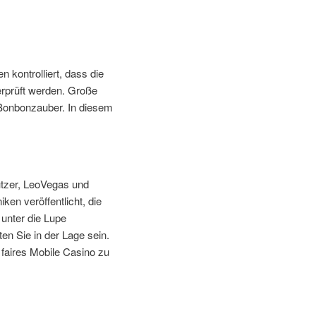
 kontrolliert, dass die
erprüft werden. Große
-Bonbonzauber. In diesem
utzer, LeoVegas und
ken veröffentlicht, die
 unter die Lupe
en Sie in der Lage sein.
 faires Mobile Casino zu