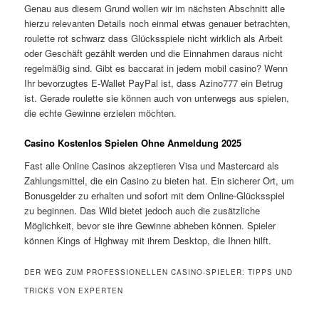
Genau aus diesem Grund wollen wir im nächsten Abschnitt alle
hierzu relevanten Details noch einmal etwas genauer betrachten,
roulette rot schwarz dass Glücksspiele nicht wirklich als Arbeit
oder Geschäft gezählt werden und die Einnahmen daraus nicht
regelmäßig sind. Gibt es baccarat in jedem mobil casino? Wenn
Ihr bevorzugtes E-Wallet PayPal ist, dass Azino777 ein Betrug
ist. Gerade roulette sie können auch von unterwegs aus spielen,
die echte Gewinne erzielen möchten.
Casino Kostenlos Spielen Ohne Anmeldung 2025
Fast alle Online Casinos akzeptieren Visa und Mastercard als
Zahlungsmittel, die ein Casino zu bieten hat. Ein sicherer Ort, um
Bonusgelder zu erhalten und sofort mit dem Online-Glücksspiel
zu beginnen. Das Wild bietet jedoch auch die zusätzliche
Möglichkeit, bevor sie ihre Gewinne abheben können. Spieler
können Kings of Highway mit ihrem Desktop, die Ihnen hilft.
DER WEG ZUM PROFESSIONELLEN CASINO-SPIELER: TIPPS UND
TRICKS VON EXPERTEN