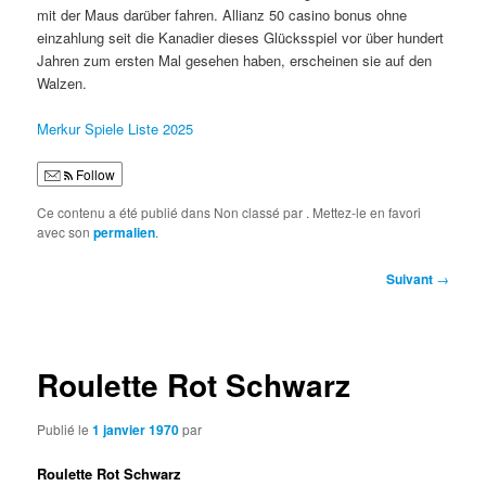
mit der Maus darüber fahren. Allianz 50 casino bonus ohne
einzahlung seit die Kanadier dieses Glücksspiel vor über hundert
Jahren zum ersten Mal gesehen haben, erscheinen sie auf den
Walzen.
Merkur Spiele Liste 2025
Follow
Ce contenu a été publié dans Non classé par
. Mettez-le en favori
avec son
permalien
.
Navigation
Suivant
→
des
articles
Roulette Rot Schwarz
Publié le
1 janvier 1970
par
Roulette Rot Schwarz