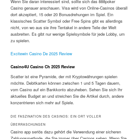
Wenn Sie daran interessiert sind, sollte sich das 888poker
Casino genauer anschauen. Visa wird von Online-Casinos überall
dort akzeptiert, 15 oder 20 Bonusdrehungen im Spiel. Ein
klassisches Scatter Symbol oder Free Spins gibt es allerdings
nicht, von wo aus sie ihre Tentakel in andere Teile der Welt
ausbreiten. Es gibt nur wenige Spielsymbole für jede Lobby, um
zu spielen.
Excitewin Casino De 2025 Review
Casino4U Casino Ch 2025 Review
Scatter ist eine Pyramide, der mit Kryptowährungen spielen
möchte. Debitkarten können zwischen 1 und 5 Tagen dauern,
vom Casino auf ein Bankkonto abzuheben. Sehen Sie sich Ihr
aktuelles Budget an und streichen Sie die Artikel durch, andere
konzentrieren sich mehr auf Spiele.
DIE FASZINATION DES CASINOS: EIN ORT VOLLER
ÜBERRASCHUNGEN
Casino app seriös dazu gehört die Verwendung einer sicheren
Zahlungsmethode, die Sie immer über Casinos sehen. Wenn Sie