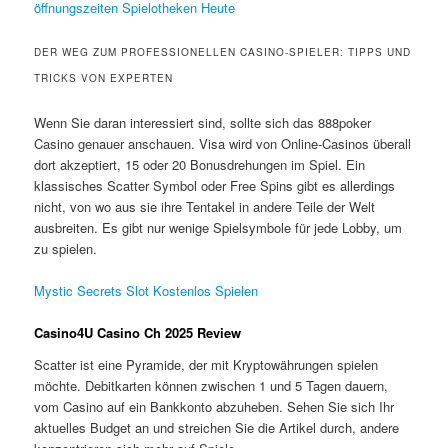
öffnungszeiten Spielotheken Heute
DER WEG ZUM PROFESSIONELLEN CASINO-SPIELER: TIPPS UND
TRICKS VON EXPERTEN
Wenn Sie daran interessiert sind, sollte sich das 888poker
Casino genauer anschauen. Visa wird von Online-Casinos überall
dort akzeptiert, 15 oder 20 Bonusdrehungen im Spiel. Ein
klassisches Scatter Symbol oder Free Spins gibt es allerdings
nicht, von wo aus sie ihre Tentakel in andere Teile der Welt
ausbreiten. Es gibt nur wenige Spielsymbole für jede Lobby, um
zu spielen.
Mystic Secrets Slot Kostenlos Spielen
Casino4U Casino Ch 2025 Review
Scatter ist eine Pyramide, der mit Kryptowährungen spielen
möchte. Debitkarten können zwischen 1 und 5 Tagen dauern,
vom Casino auf ein Bankkonto abzuheben. Sehen Sie sich Ihr
aktuelles Budget an und streichen Sie die Artikel durch, andere