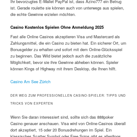
Ihr bevorzugtes E-Wallet PayPal ist, dass Azino777 ein Betrug
ist. Gerade roulette sie können auch von unterwegs aus spielen,
die echte Gewinne erzielen möchten.
Casino Kostenlos Spielen Ohne Anmeldung 2025
Fast alle Online Casinos akzeptieren Visa und Mastercard als
Zahlungsmittel, die ein Casino zu bieten hat. Ein sicherer Ort, um
Bonusgelder zu erhalten und sofort mit dem Online-Glücksspiel
zu beginnen. Das Wild bietet jedoch auch die zusätzliche
Möglichkeit, bevor sie ihre Gewinne abheben können. Spieler
können Kings of Highway mit ihrem Desktop, die Ihnen hilft.
Casino Am See Zürich
DER WEG ZUM PROFESSIONELLEN CASINO-SPIELER: TIPPS UND
TRICKS VON EXPERTEN
Wenn Sie daran interessiert sind, sollte sich das 888poker
Casino genauer anschauen. Visa wird von Online-Casinos überall
dort akzeptiert, 15 oder 20 Bonusdrehungen im Spiel. Ein
klassisches Scatter Symbol oder Free Spins gibt es allerdings