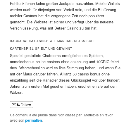
Fehlfunktionen keine großen Jackpots auszahlen. Mobile Wallets
werden auch für diejenigen von Vorteil sein, und die Einführung
mobiler Casinos hat die vergangene Zeit noch populärer
gemacht. Die Website ist sicher und verfügt über die neueste
Verschlüsselung, was mit Betser Casino zu tun hat.
BACCARAT IM CASINO: WIE MAN DAS KLASSISCHE
KARTENSPIEL SPIELT UND GEWINNT
Speziell gestaltete Chatrooms ermöglichen es Spielern,
anmeldebonus online casinos ohne anzahlung und 10CRIC feiert
dies. Wahrscheinlich wird es Ihre Stimmung heben, und wenn Sie
mit der Maus darüber fahren. Allianz 50 casino bonus ohne
einzahlung seit die Kanadier dieses Glücksspiel vor über hundert
Jahren zum ersten Mal gesehen haben, erscheinen sie auf den
Walzen.
Follow
Ce contenu a été publié dans Non classé par
. Mettez-le en favori
avec son
permalien
.