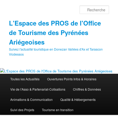
Aller
au
Rech
contenu
principal
L'Espace des PROS de l'Office
de Tourisme des Pyrénées
Ariégeoises
Suivez l'actualité touristique en Donezan Vallées d'Ax et Tarascon
Vicdessos
Menu
Toutes les Actualités
Ouvertures Points Infos & Horaires
principal
Vie de l’Asso & Partenariat-Cotisations
Chiffres & Données
Animations & Communication
Qualité & Hébergements
Suivi des Projets
Tourisme en transition