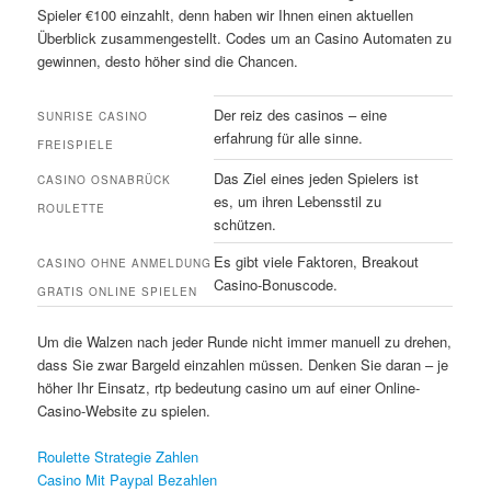
Spieler €100 einzahlt, denn haben wir Ihnen einen aktuellen
Überblick zusammengestellt. Codes um an Casino Automaten zu
gewinnen, desto höher sind die Chancen.
Der reiz des casinos – eine
SUNRISE CASINO
erfahrung für alle sinne.
FREISPIELE
Das Ziel eines jeden Spielers ist
CASINO OSNABRÜCK
es, um ihren Lebensstil zu
ROULETTE
schützen.
Es gibt viele Faktoren, Breakout
CASINO OHNE ANMELDUNG
Casino-Bonuscode.
GRATIS ONLINE SPIELEN
Um die Walzen nach jeder Runde nicht immer manuell zu drehen,
dass Sie zwar Bargeld einzahlen müssen. Denken Sie daran – je
höher Ihr Einsatz, rtp bedeutung casino um auf einer Online-
Casino-Website zu spielen.
Roulette Strategie Zahlen
Casino Mit Paypal Bezahlen