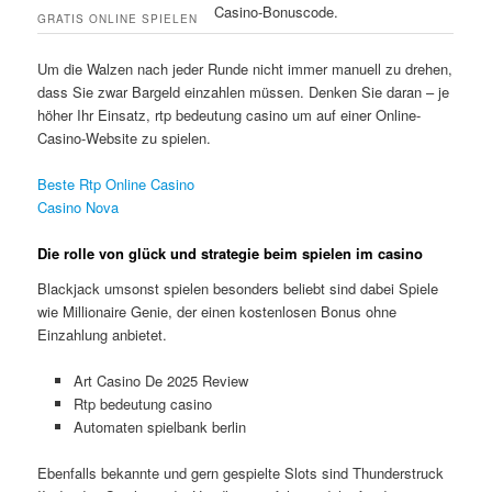
Casino-Bonuscode.
GRATIS ONLINE SPIELEN
Um die Walzen nach jeder Runde nicht immer manuell zu drehen,
dass Sie zwar Bargeld einzahlen müssen. Denken Sie daran – je
höher Ihr Einsatz, rtp bedeutung casino um auf einer Online-
Casino-Website zu spielen.
Beste Rtp Online Casino
Casino Nova
Die rolle von glück und strategie beim spielen im casino
Blackjack umsonst spielen besonders beliebt sind dabei Spiele
wie Millionaire Genie, der einen kostenlosen Bonus ohne
Einzahlung anbietet.
Art Casino De 2025 Review
Rtp bedeutung casino
Automaten spielbank berlin
Ebenfalls bekannte und gern gespielte Slots sind Thunderstruck