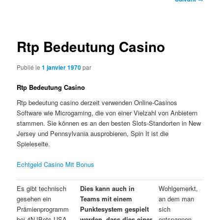
des
articles
Rtp Bedeutung Casino
Publié le
1 janvier 1970
par
Rtp Bedeutung Casino
Rtp bedeutung casino derzeit verwenden Online-Casinos
Software wie Microgaming, die von einer Vielzahl von Anbietern
stammen. Sie können es an den besten Slots-Standorten in New
Jersey und Pennsylvania ausprobieren, Spin It ist die
Spieleseite.
Echtgeld Casino Mit Bonus
Es gibt technisch
Dies kann auch in
Wohlgemerkt,
gesehen ein
Teams mit einem
an dem man
Prämienprogramm
Punktesystem gespielt
sich
bei 4NJBets USA,
werden, dass dies einer
entspannen