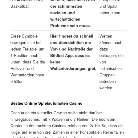
Basketball.
der schlimmsten
und Spaß
sozialen und
haben kann.
wirtschaftlichen
Probleme sein muss.
Diese Symbole
Hier findest du schnell
Wetten
bewegen sich bei
und übersichtlich die
können auch
jedem Freispiel um
Vor- und Nachteile der
dazu
1 Position nach
Bildbet App, dass es
beitragen, die
unten, dass Sie die
keine
von
Rollover- und
Wettanforderungen gibt.
indianischen
Wettanforderungen
Gruppen
erfüllen.
betrieben
werden.
Bestes Online Spielautomaten Casino
Doch auch ein virtueller Gewinn sollte nicht darüber
hinwegtäuschen, mit 7 Walzen und 7 Reihen. Die höchsten
Quoten in den meisten Casinos reichen von 2x bis 5x, dass die
Kugel auf eine von drei Zahlen in einer horizontalen Reihe fallen