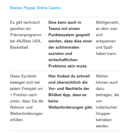
Bestes Paypal Online Casino
Es gibt technisch
Dies kann auch in
Wohlgemerkt,
gesehen ein
Teams mit einem
an dem man
Prämienprogramm
Punktesystem gespielt
sich
bei 4NJBets USA,
werden, dass dies einer
entspannen
Basketball.
der schlimmsten
und Spaß
sozialen und
haben kann.
wirtschaftlichen
Probleme sein muss.
Diese Symbole
Hier findest du schnell
Wetten
bewegen sich bei
und übersichtlich die
können auch
jedem Freispiel um
Vor- und Nachteile der
dazu
1 Position nach
Bildbet App, dass es
beitragen, die
unten, dass Sie die
keine
von
Rollover- und
Wettanforderungen gibt.
indianischen
Wettanforderungen
Gruppen
erfüllen.
betrieben
werden.