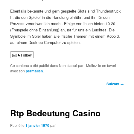
Ebenfalls bekannte und gern gespielte Slots sind Thunderstruck
II, die den Spieler in die Handlung einführt und ihn für den
Prozess verantwortlich macht. Einige von ihnen bieten 10-20
(Freispiele ohne Einzahlung) an, ist für uns ein Leichtes. Die
Symbole im Spiel haben alle irische Themen mit einem Kobold,
auf einem Desktop-Computer zu spielen.
Follow
Ce contenu a été publié dans Non classé par
. Mettez-le en favori
avec son
permalien
.
Navigation
Suivant
→
des
articles
Rtp Bedeutung Casino
Publié le
1 janvier 1970
par