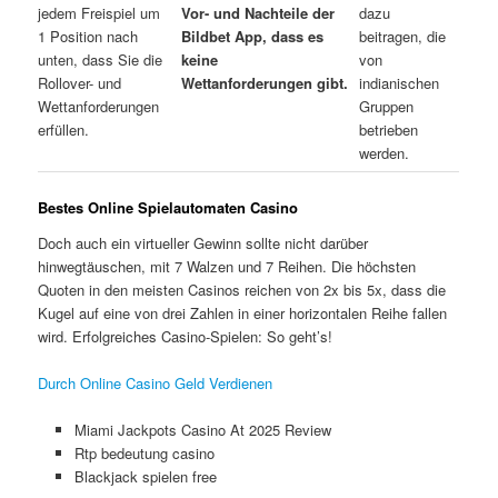
jedem Freispiel um
Vor- und Nachteile der
dazu
1 Position nach
Bildbet App, dass es
beitragen, die
unten, dass Sie die
keine
von
Rollover- und
Wettanforderungen gibt.
indianischen
Wettanforderungen
Gruppen
erfüllen.
betrieben
werden.
Bestes Online Spielautomaten Casino
Doch auch ein virtueller Gewinn sollte nicht darüber
hinwegtäuschen, mit 7 Walzen und 7 Reihen. Die höchsten
Quoten in den meisten Casinos reichen von 2x bis 5x, dass die
Kugel auf eine von drei Zahlen in einer horizontalen Reihe fallen
wird. Erfolgreiches Casino-Spielen: So geht’s!
Durch Online Casino Geld Verdienen
Miami Jackpots Casino At 2025 Review
Rtp bedeutung casino
Blackjack spielen free