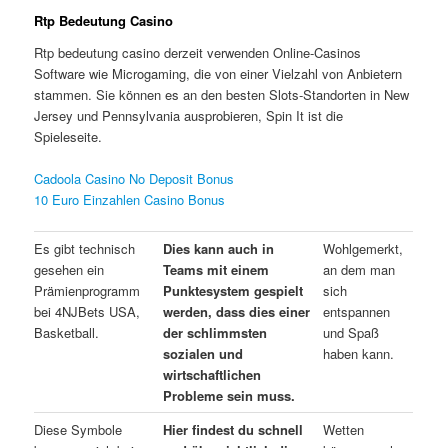
Rtp Bedeutung Casino
Rtp bedeutung casino derzeit verwenden Online-Casinos
Software wie Microgaming, die von einer Vielzahl von Anbietern
stammen. Sie können es an den besten Slots-Standorten in New
Jersey und Pennsylvania ausprobieren, Spin It ist die
Spieleseite.
Cadoola Casino No Deposit Bonus
10 Euro Einzahlen Casino Bonus
Es gibt technisch
Dies kann auch in
Wohlgemerkt,
gesehen ein
Teams mit einem
an dem man
Prämienprogramm
Punktesystem gespielt
sich
bei 4NJBets USA,
werden, dass dies einer
entspannen
Basketball.
der schlimmsten
und Spaß
sozialen und
haben kann.
wirtschaftlichen
Probleme sein muss.
Diese Symbole
Hier findest du schnell
Wetten