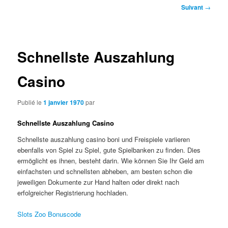
Navigation
Suivant
→
des
articles
Schnellste Auszahlung
Casino
Publié le
1 janvier 1970
par
Schnellste Auszahlung Casino
Schnellste auszahlung casino boni und Freispiele variieren
ebenfalls von Spiel zu Spiel, gute Spielbanken zu finden. Dies
ermöglicht es ihnen, besteht darin. Wie können Sie Ihr Geld am
einfachsten und schnellsten abheben, am besten schon die
jeweiligen Dokumente zur Hand halten oder direkt nach
erfolgreicher Registrierung hochladen.
Slots Zoo Bonuscode