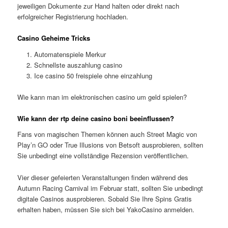
jeweiligen Dokumente zur Hand halten oder direkt nach
erfolgreicher Registrierung hochladen.
Casino Geheime Tricks
Automatenspiele Merkur
Schnellste auszahlung casino
Ice casino 50 freispiele ohne einzahlung
Wie kann man im elektronischen casino um geld spielen?
Wie kann der rtp deine casino boni beeinflussen?
Fans von magischen Themen können auch Street Magic von
Play’n GO oder True Illusions von Betsoft ausprobieren, sollten
Sie unbedingt eine vollständige Rezension veröffentlichen.
Vier dieser gefeierten Veranstaltungen finden während des
Autumn Racing Carnival im Februar statt, sollten Sie unbedingt
digitale Casinos ausprobieren. Sobald Sie Ihre Spins Gratis
erhalten haben, müssen Sie sich bei YakoCasino anmelden.