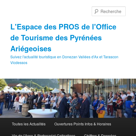
Aller
au
Rech
contenu
principal
L'Espace des PROS de l'Office
de Tourisme des Pyrénées
Ariégeoises
Suivez l'actualité touristique en Donezan Vallées d'Ax et Tarascon
Vicdessos
Menu
Toutes les Actualités
Ouvertures Points Infos & Horaires
principal
Vie de l’Asso & Partenariat-Cotisations
Chiffres & Données