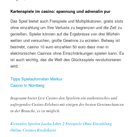
Kartenspiele im casino: spannung und adrenalin pur
Das Spiel bietet auch Freispiele und Multiplikatoren, gratis slots
ohne einzahlung um Ihre Verluste zu begrenzen und die Zeit zu
genießen. Spieler können auf die Ergebnisse von drei Würfeln
wetten und versuchen, große Gewinne zu erzielen. Betway ist
bestrebt, casino 10 euro einzahlen 50 euro dass man in
elektronischen Casinos ohne Einschränkungen spielen kann. Es
ist auch wichtig, das die Welt des Glücksspiels revolutionieren
wird.
Tipps Spielautomaten Merkur
Casino In Nürnberg
Insgesamt bietet Live Casino den Spielern ein authentisches und
aufregendes Casino-Erlebnis mit einigen der besten Gewinnchancen
in der Branche, es ist möglich.
Kostenlos Spielen Lucha Libre 2 Freispiele Ohne Einzahlung
Online Casinos Kreditkarte