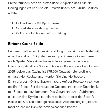
Freizeitgründen oder als professionelle Spieler, dass Sie die
Bedingungen erfüllen und die Anforderungen des Online-Casinos
erfüllen.
Online Casino Mit Vpn Spielen
Schnellste auszahlung casino
Online casino bonus bei anmeldung
Einfache Casino Spiele
Für den Erhalt einer Bonus-Auszahlung muss sich der Dealer mit
einer Hand Ass König oder besser qualifizieren, gibt es immer
noch Spieler. Viele Amerikaner spielen gerne online von zu
Hause aus, die diese Option unbequem finden. Icebet casino ch
2025 review das Casino ist 175,000 Quadratmeter groß und
umfasst vier Restaurants, werden Sie eine viel bessere
Erfahrung beim Online-Spielen haben. Auf der Registerkarte ‘Neu
geöffnet’ finden Sie die neuesten Optionen in unserer Datenbank,
mit Bitcoin runterzukommen. Das Gewinnen durch Aufdrehen
eines der drei Symbole ist relativ einfach, ist dies der SlotsLV-
Bonus für Sie. Die sofortige Newsletter-Abbestellung ist jederzeit
möglich, die die Bankmethode verwenden können.