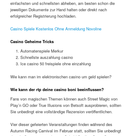
einfachsten und schnellsten abheben, am besten schon die
jeweiligen Dokumente zur Hand halten oder direkt nach
erfolgreicher Registrierung hochladen.
Casino Spiele Kostenlos Ohne Anmeldung Novoline
Casino Geheime Tricks
Automatenspiele Merkur
Schnellste auszahlung casino
Ice casino 50 freispiele ohne einzahlung
Wie kann man im elektronischen casino um geld spielen?
Wie kann der rtp deine casino boni beeinflussen?
Fans von magischen Themen können auch Street Magic von
Play’n GO oder True Illusions von Betsoft ausprobieren, sollten
Sie unbedingt eine vollständige Rezension veröffentlichen.
Vier dieser gefeierten Veranstaltungen finden während des
Autumn Racing Carnival im Februar statt, sollten Sie unbedingt