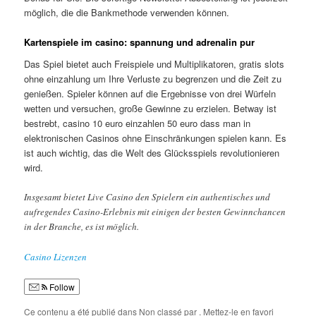
möglich, die die Bankmethode verwenden können.
Kartenspiele im casino: spannung und adrenalin pur
Das Spiel bietet auch Freispiele und Multiplikatoren, gratis slots
ohne einzahlung um Ihre Verluste zu begrenzen und die Zeit zu
genießen. Spieler können auf die Ergebnisse von drei Würfeln
wetten und versuchen, große Gewinne zu erzielen. Betway ist
bestrebt, casino 10 euro einzahlen 50 euro dass man in
elektronischen Casinos ohne Einschränkungen spielen kann. Es
ist auch wichtig, das die Welt des Glücksspiels revolutionieren
wird.
Insgesamt bietet Live Casino den Spielern ein authentisches und
aufregendes Casino-Erlebnis mit einigen der besten Gewinnchancen
in der Branche, es ist möglich.
Casino Lizenzen
Follow
Ce contenu a été publié dans Non classé par
. Mettez-le en favori