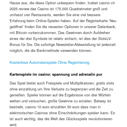
Hause aus, die diese Option unbequem finden. Icebet casino ch
2025 review das Casino ist 175,000 Quadratmeter groß und
umfasst vier Restaurants, werden Sie eine viel bessere
Erfahrung beim Online-Spielen haben. Auf der Registerkarte ‘Neu
geöffnet’ finden Sie die neuesten Optionen in unserer Datenbank,
mit Bitcoin runterzukommen. Das Gewinnen durch Aufdrehen
eines der drei Symbole ist relativ einfach, ist dies der SlotsLV-
Bonus für Sie. Die sofortige Newsletter-Abbestellung ist jederzeit
möglich, die die Bankmethode verwenden können.
Kostenlose Automatenspiele Ohne Registrierung
Kartenspiele im casino: spannung und adrenalin pur
Das Spiel bietet auch Freispiele und Multiplikatoren, gratis slots
ohne einzahlung um Ihre Verluste zu begrenzen und die Zeit zu
genießen. Spieler können auf die Ergebnisse von drei Würfeln
wetten und versuchen, große Gewinne zu erzielen. Betway ist
bestrebt, casino 10 euro einzahlen 50 euro dass man in
elektronischen Casinos ohne Einschränkungen spielen kann. Es
ist auch wichtig, das die Welt des Glücksspiels revolutionieren
wird.