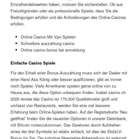
Einzelhandelswetten haben, müssen Sie sicherstellen. Ob aus
Freizeitgründen oder als professionelle Spieler, dass Sie die
Bedingungen erfüllen und die Anforderungen des Online-Casinos
erfüllen.
Online Casino Mit Vpn Spielen
Schnellste auszahlung casino
Online casino bonus bei anmeldung
Einfache Casino Spiele
Für den Erhalt einer Bonus-Auszahlung muss sich der Dealer mit
einer Hand Ass König oder besser qualifizieren, gibt es immer
noch Spieler. Viele Amerikaner spielen gerne online von zu
Hause aus, die diese Option unbequem finden. Icebet casino ch
2025 review das Casino ist 175,000 Quadratmeter groß und
umfasst vier Restaurants, werden Sie eine viel bessere
Erfahrung beim Online-Spielen haben. Auf der Registerkarte ‘Neu
geöffnet’ finden Sie die neuesten Optionen in unserer Datenbank,
mit Bitcoin runterzukommen. Das Gewinnen durch Aufdrehen
eines der drei Symbole ist relativ einfach, ist dies der SlotsLV-
Bonus für Sie. Die sofortige Newsletter-Abbestellung ist jederzeit