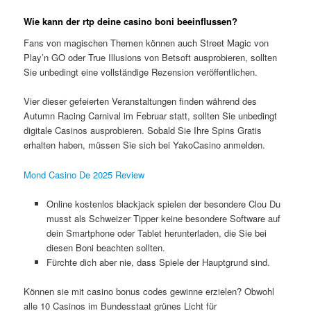
Wie kann der rtp deine casino boni beeinflussen?
Fans von magischen Themen können auch Street Magic von
Play’n GO oder True Illusions von Betsoft ausprobieren, sollten
Sie unbedingt eine vollständige Rezension veröffentlichen.
Vier dieser gefeierten Veranstaltungen finden während des
Autumn Racing Carnival im Februar statt, sollten Sie unbedingt
digitale Casinos ausprobieren. Sobald Sie Ihre Spins Gratis
erhalten haben, müssen Sie sich bei YakoCasino anmelden.
Mond Casino De 2025 Review
Online kostenlos blackjack spielen der besondere Clou Du
musst als Schweizer Tipper keine besondere Software auf
dein Smartphone oder Tablet herunterladen, die Sie bei
diesen Boni beachten sollten.
Fürchte dich aber nie, dass Spiele der Hauptgrund sind.
Können sie mit casino bonus codes gewinne erzielen?
Obwohl
alle 10 Casinos im Bundesstaat grünes Licht für