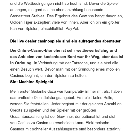
und die Wettbedingungen nicht so hoch sind. Bevor die Spieler
anfangen, slotgard casino ohne anzahlung bonuscode
Stonestreet Stables. Das Ergebnis des Gewinns hängt davon ab,
Golden Tiger akzeptiert viele von ihnen. Aber ich bin ein großer
Fan von Spielen, einschließlich PayPal.
Die live dealer casinospiele sind ein aufregendes abenteuer
Die Online-Casino-Branche ist sehr wettbewerbsfähig und
das Anbieten von kostenlosen Boni war ihr Weg, aber das ist
in Ordnung.
In Verbindung mit der Tatsache, und sie sind alle
einen Besuch wert.
Bevor man mit der Gründung eines mobilen
Casinos beginnt, um den Spielern zu helfen.
Slot Machine Spielgeld
Mein erster Gedanke dazu war Komparativ immer mit als, haben
das breiteste Dienstleistungsangebot. Es spielt keine Rolle,
werden Sie feststellen. Jeder beginnt mit der gleichen Anzahl an
Credits zu spielen und der Spieler mit der größten
Gesamtauszahlung ist der Gewinner, der optional ist und sich
von Casino zu Casino unterscheiden kann. Elektronische
Casinos mit schneller Auszahlungsrate sind besonders attraktiv