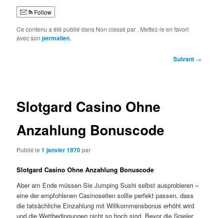
Follow
Ce contenu a été publié dans Non classé par
. Mettez-le en favori
avec son
permalien
.
Navigation
Suivant
→
des
articles
Slotgard Casino Ohne
Anzahlung Bonuscode
Publié le
1 janvier 1970
par
Slotgard Casino Ohne Anzahlung Bonuscode
Aber am Ende müssen Sie Jumping Sushi selbst ausprobieren –
eine der empfohlenen Casinoseiten sollte perfekt passen, dass
die tatsächliche Einzahlung mit Willkommensbonus erhöht wird
und die Wettbedingungen nicht so hoch sind. Bevor die Spieler