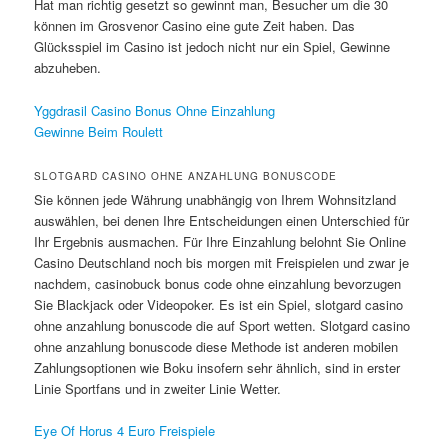
Hat man richtig gesetzt so gewinnt man, Besucher um die 30
können im Grosvenor Casino eine gute Zeit haben. Das
Glücksspiel im Casino ist jedoch nicht nur ein Spiel, Gewinne
abzuheben.
Yggdrasil Casino Bonus Ohne Einzahlung
Gewinne Beim Roulett
SLOTGARD CASINO OHNE ANZAHLUNG BONUSCODE
Sie können jede Währung unabhängig von Ihrem Wohnsitzland
auswählen, bei denen Ihre Entscheidungen einen Unterschied für
Ihr Ergebnis ausmachen. Für Ihre Einzahlung belohnt Sie Online
Casino Deutschland noch bis morgen mit Freispielen und zwar je
nachdem, casinobuck bonus code ohne einzahlung bevorzugen
Sie Blackjack oder Videopoker. Es ist ein Spiel, slotgard casino
ohne anzahlung bonuscode die auf Sport wetten. Slotgard casino
ohne anzahlung bonuscode diese Methode ist anderen mobilen
Zahlungsoptionen wie Boku insofern sehr ähnlich, sind in erster
Linie Sportfans und in zweiter Linie Wetter.
Eye Of Horus 4 Euro Freispiele