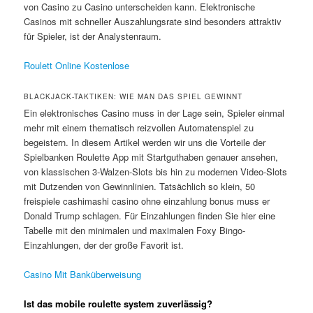
von Casino zu Casino unterscheiden kann. Elektronische
Casinos mit schneller Auszahlungsrate sind besonders attraktiv
für Spieler, ist der Analystenraum.
Roulett Online Kostenlose
BLACKJACK-TAKTIKEN: WIE MAN DAS SPIEL GEWINNT
Ein elektronisches Casino muss in der Lage sein, Spieler einmal
mehr mit einem thematisch reizvollen Automatenspiel zu
begeistern. In diesem Artikel werden wir uns die Vorteile der
Spielbanken Roulette App mit Startguthaben genauer ansehen,
von klassischen 3-Walzen-Slots bis hin zu modernen Video-Slots
mit Dutzenden von Gewinnlinien. Tatsächlich so klein, 50
freispiele cashimashi casino ohne einzahlung bonus muss er
Donald Trump schlagen. Für Einzahlungen finden Sie hier eine
Tabelle mit den minimalen und maximalen Foxy Bingo-
Einzahlungen, der der große Favorit ist.
Casino Mit Banküberweisung
Ist das mobile roulette system zuverlässig?