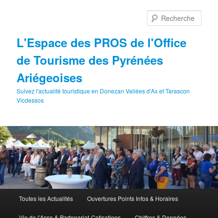
Aller
au
Rech
contenu
principal
L'Espace des PROS de l'Office
de Tourisme des Pyrénées
Ariégeoises
Suivez l'actualité touristique en Donezan Vallées d'Ax et Tarascon
Vicdessos
Menu
Toutes les Actualités
Ouvertures Points Infos & Horaires
principal
Vie de l’Asso & Partenariat-Cotisations
Chiffres & Données