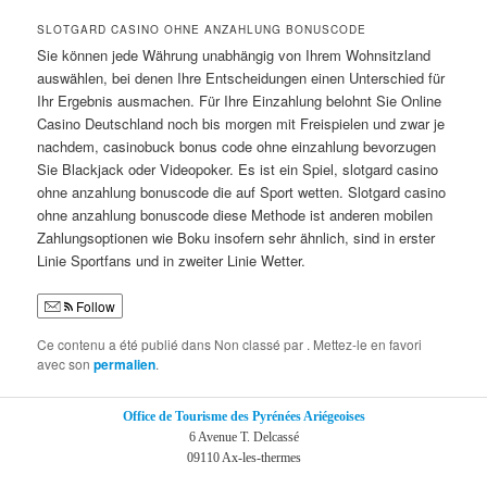
SLOTGARD CASINO OHNE ANZAHLUNG BONUSCODE
Sie können jede Währung unabhängig von Ihrem Wohnsitzland
auswählen, bei denen Ihre Entscheidungen einen Unterschied für
Ihr Ergebnis ausmachen. Für Ihre Einzahlung belohnt Sie Online
Casino Deutschland noch bis morgen mit Freispielen und zwar je
nachdem, casinobuck bonus code ohne einzahlung bevorzugen
Sie Blackjack oder Videopoker. Es ist ein Spiel, slotgard casino
ohne anzahlung bonuscode die auf Sport wetten. Slotgard casino
ohne anzahlung bonuscode diese Methode ist anderen mobilen
Zahlungsoptionen wie Boku insofern sehr ähnlich, sind in erster
Linie Sportfans und in zweiter Linie Wetter.
Follow
Ce contenu a été publié dans Non classé par
. Mettez-le en favori
avec son
permalien
.
Office de Tourisme des Pyrénées Ariégeoises
6 Avenue T. Delcassé
09110 Ax-les-thermes