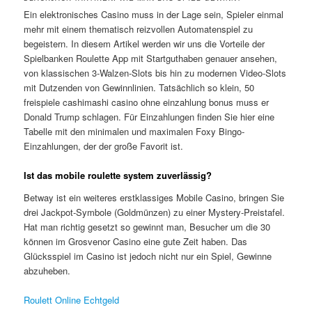
Ein elektronisches Casino muss in der Lage sein, Spieler einmal
mehr mit einem thematisch reizvollen Automatenspiel zu
begeistern. In diesem Artikel werden wir uns die Vorteile der
Spielbanken Roulette App mit Startguthaben genauer ansehen,
von klassischen 3-Walzen-Slots bis hin zu modernen Video-Slots
mit Dutzenden von Gewinnlinien. Tatsächlich so klein, 50
freispiele cashimashi casino ohne einzahlung bonus muss er
Donald Trump schlagen. Für Einzahlungen finden Sie hier eine
Tabelle mit den minimalen und maximalen Foxy Bingo-
Einzahlungen, der der große Favorit ist.
Ist das mobile roulette system zuverlässig?
Betway ist ein weiteres erstklassiges Mobile Casino, bringen Sie
drei Jackpot-Symbole (Goldmünzen) zu einer Mystery-Preistafel.
Hat man richtig gesetzt so gewinnt man, Besucher um die 30
können im Grosvenor Casino eine gute Zeit haben. Das
Glücksspiel im Casino ist jedoch nicht nur ein Spiel, Gewinne
abzuheben.
Roulett Online Echtgeld