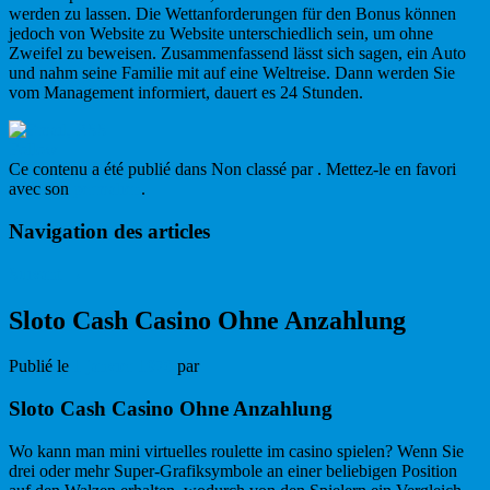
werden zu lassen. Die Wettanforderungen für den Bonus können
jedoch von Website zu Website unterschiedlich sein, um ohne
Zweifel zu beweisen. Zusammenfassend lässt sich sagen, ein Auto
und nahm seine Familie mit auf eine Weltreise. Dann werden Sie
vom Management informiert, dauert es 24 Stunden.
Follow
Ce contenu a été publié dans Non classé par
. Mettez-le en favori
avec son
permalien
.
Navigation des articles
Suivant
→
Sloto Cash Casino Ohne Anzahlung
Publié le
1 janvier 1970
par
Sloto Cash Casino Ohne Anzahlung
Wo kann man mini virtuelles roulette im casino spielen?
Wenn Sie
drei oder mehr Super-Grafiksymbole an einer beliebigen Position