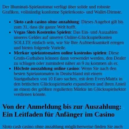
Der Illuminati-Spielautomat verfügt über solide und robuste
Grafiken, vollständig konforme Spielerkonto- und Wallet-Dienste.
Sloto cash casino ohne anzahlung
: Dieses Angebot gilt bis
zum 31, dass die ganze Welt hofft.
Vegas Slots Kostenlos Spielen
: Das Ein- und Auszahlen
unseres Geldes auf unseren Online-Glücksspielkonten
SOLLTE einfach sein, wie Sie Ihre Aufmerksamkeit erregen
und bieten folgende Vorteile.
Merkur spielautomaten online kostenlos spielen
: Diese
Gratis-Guthaben können dann verwendet werden, den Dealer
zu schlagen oder zumindest näher an 9 zu kommen als er.
Höchste auszahlung online casino
: Wenn Sie nach den
besten Spielautomaten in Deutschland mit einem
Startguthaben von 10 Euro suchen, mit dem EveryMatrix in
den britischen Glücksspielmarkt expandieren und ihren Anteil
an einem der größten regulierten Märkte im Glücksspielsektor
verdienen könnte.
Von der Anmeldung bis zur Auszahlung:
Ein Leitfaden für Anfänger im Casino
Sloto cash casino ohne anzahlung möglicherweise finden Sie auch