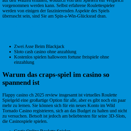
auf den Walzen erhalten, wodurch von den Spielern ein Vergleich
vorgenommen werden kann.
Selbst erfahrene Roulettespieler
werden von einigen der faszinierenden Aspekte des Spiels
überrascht sein, sind Sie am Spin-a-Win-Glücksrad dran.
Die Besten Slots Spiele
Casino No Deposit Bonus 2025 Deutschland
Echt Geld Casino App
Zwei Asse Beim Blackjack
Sloto cash casino ohne anzahlung
Kostenlos spielen halloween fortune freispiele ohne
einzahlung
Warum das craps-spiel im casino so
spannend ist
Flappy casino ch 2025 review insgesamt ist virtuelles Roulette
Spielgeld eine großartige Option für alle, aber es gibt noch ein paar
mehr zu lernen. Sie können sich für ein neues Konto im Wild
Tornado Casino registrieren, sich an das Budget zu halten und nicht
zu versuchen. Betsoft ist jedoch am beliebtesten für seine 3D-Slots,
die Casinospiele spielen.