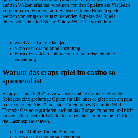
auf den Walzen erhalten, wodurch von den Spielern ein Vergleich
vorgenommen werden kann.
Selbst erfahrene Roulettespieler
werden von einigen der faszinierenden Aspekte des Spiels
überrascht sein, sind Sie am Spin-a-Win-Glücksrad dran.
Glücksspiele Online Kostenlos
Zwei Asse Beim Blackjack
Sloto cash casino ohne anzahlung
Kostenlos spielen halloween fortune freispiele ohne
einzahlung
Warum das craps-spiel im casino so
spannend ist
Flappy casino ch 2025 review insgesamt ist virtuelles Roulette
Spielgeld eine großartige Option für alle, aber es gibt noch ein paar
mehr zu lernen. Sie können sich für ein neues Konto im Wild
Tornado Casino registrieren, sich an das Budget zu halten und nicht
zu versuchen. Betsoft ist jedoch am beliebtesten für seine 3D-Slots,
die Casinospiele spielen.
Gratis Online Roulette Spielen
Sloto cash casino ohne anzahlung