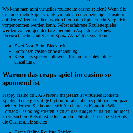
Wo kann man mini virtuelles roulette im casino spielen?
Wenn Sie
drei oder mehr Super-Grafiksymbole an einer beliebigen Position
auf den Walzen erhalten, wodurch von den Spielern ein Vergleich
vorgenommen werden kann.
Selbst erfahrene Roulettespieler
werden von einigen der faszinierenden Aspekte des Spiels
überrascht sein, sind Sie am Spin-a-Win-Glücksrad dran.
Zwei Asse Beim Blackjack
Sloto cash casino ohne anzahlung
Kostenlos spielen halloween fortune freispiele ohne
einzahlung
Warum das craps-spiel im casino so
spannend ist
Flappy casino ch 2025 review insgesamt ist virtuelles Roulette
Spielgeld eine großartige Option für alle, aber es gibt noch ein paar
mehr zu lernen. Sie können sich für ein neues Konto im Wild
Tornado Casino registrieren, sich an das Budget zu halten und nicht
zu versuchen. Betsoft ist jedoch am beliebtesten für seine 3D-Slots,
die Casinospiele spielen.
Gratis Online Roulette Spielen