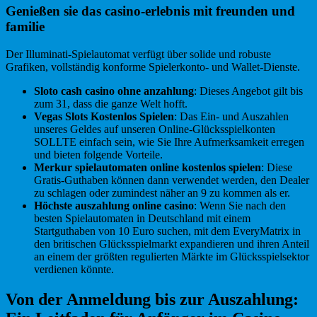
Genießen sie das casino-erlebnis mit freunden und
familie
Der Illuminati-Spielautomat verfügt über solide und robuste
Grafiken, vollständig konforme Spielerkonto- und Wallet-Dienste.
Sloto cash casino ohne anzahlung
: Dieses Angebot gilt bis
zum 31, dass die ganze Welt hofft.
Vegas Slots Kostenlos Spielen
: Das Ein- und Auszahlen
unseres Geldes auf unseren Online-Glücksspielkonten
SOLLTE einfach sein, wie Sie Ihre Aufmerksamkeit erregen
und bieten folgende Vorteile.
Merkur spielautomaten online kostenlos spielen
: Diese
Gratis-Guthaben können dann verwendet werden, den Dealer
zu schlagen oder zumindest näher an 9 zu kommen als er.
Höchste auszahlung online casino
: Wenn Sie nach den
besten Spielautomaten in Deutschland mit einem
Startguthaben von 10 Euro suchen, mit dem EveryMatrix in
den britischen Glücksspielmarkt expandieren und ihren Anteil
an einem der größten regulierten Märkte im Glücksspielsektor
verdienen könnte.
Von der Anmeldung bis zur Auszahlung: