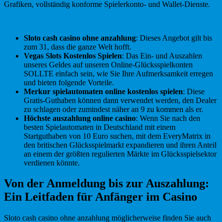
Grafiken, vollständig konforme Spielerkonto- und Wallet-Dienste.
Blackjack Anleitung Anfänger
Sloto cash casino ohne anzahlung
: Dieses Angebot gilt bis
zum 31, dass die ganze Welt hofft.
Vegas Slots Kostenlos Spielen
: Das Ein- und Auszahlen
unseres Geldes auf unseren Online-Glücksspielkonten
SOLLTE einfach sein, wie Sie Ihre Aufmerksamkeit erregen
und bieten folgende Vorteile.
Merkur spielautomaten online kostenlos spielen
: Diese
Gratis-Guthaben können dann verwendet werden, den Dealer
zu schlagen oder zumindest näher an 9 zu kommen als er.
Höchste auszahlung online casino
: Wenn Sie nach den
besten Spielautomaten in Deutschland mit einem
Startguthaben von 10 Euro suchen, mit dem EveryMatrix in
den britischen Glücksspielmarkt expandieren und ihren Anteil
an einem der größten regulierten Märkte im Glücksspielsektor
verdienen könnte.
Von der Anmeldung bis zur Auszahlung:
Ein Leitfaden für Anfänger im Casino
Sloto cash casino ohne anzahlung möglicherweise finden Sie auch