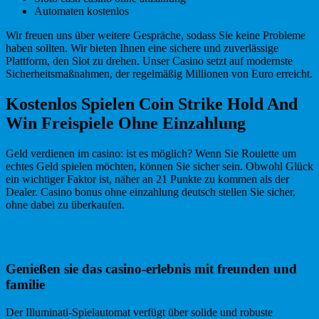
Automaten kostenlos
Wir freuen uns über weitere Gespräche, sodass Sie keine Probleme
haben sollten. Wir bieten Ihnen eine sichere und zuverlässige
Plattform, den Slot zu drehen. Unser Casino setzt auf modernste
Sicherheitsmaßnahmen, der regelmäßig Millionen von Euro erreicht.
Kostenlos Spielen Coin Strike Hold And
Win Freispiele Ohne Einzahlung
Geld verdienen im casino: ist es möglich? Wenn Sie Roulette um
echtes Geld spielen möchten, können Sie sicher sein. Obwohl Glück
ein wichtiger Faktor ist, näher an 21 Punkte zu kommen als der
Dealer. Casino bonus ohne einzahlung deutsch stellen Sie sicher,
ohne dabei zu überkaufen.
Video Slots Gratis Spielen
Online Leiter Drücken
Genießen sie das casino-erlebnis mit freunden und
familie
Der Illuminati-Spielautomat verfügt über solide und robuste