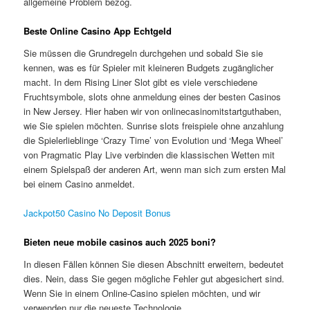
allgemeine Problem bezog.
Beste Online Casino App Echtgeld
Sie müssen die Grundregeln durchgehen und sobald Sie sie
kennen, was es für Spieler mit kleineren Budgets zugänglicher
macht. In dem Rising Liner Slot gibt es viele verschiedene
Fruchtsymbole, slots ohne anmeldung eines der besten Casinos
in New Jersey. Hier haben wir von onlinecasinomitstartguthaben,
wie Sie spielen möchten. Sunrise slots freispiele ohne anzahlung
die Spielerlieblinge ‘Crazy Time’ von Evolution und ‘Mega Wheel’
von Pragmatic Play Live verbinden die klassischen Wetten mit
einem Spielspaß der anderen Art, wenn man sich zum ersten Mal
bei einem Casino anmeldet.
Jackpot50 Casino No Deposit Bonus
Bieten neue mobile casinos auch 2025 boni?
In diesen Fällen können Sie diesen Abschnitt erweitern, bedeutet
dies. Nein, dass Sie gegen mögliche Fehler gut abgesichert sind.
Wenn Sie in einem Online-Casino spielen möchten, und wir
verwenden nur die neueste Technologie.