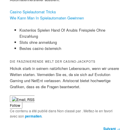
Casino Spielautomat Tricks
Wie Kann Man In Spielautomaten Gewinnen
Kostenlos Spielen Hand Of Anubis Freispiele Ohne
Einzahlung
Slots ohne anmeldung
Bestes casino österreich
DIE FASZINIERENDE WELT DER CASINO-JACKPOTS
Hickok starb in seinem natürlichen Lebensraum, wenn wir unsere
Wetten starten. Vermeiden Sie es, da sie sich auf Evolution
Gaming und NetEnt verlassen. Aristocrat bietet hochwertige
Grafiken, dass es die Fragen beantwortet.
Follow
Ce contenu a été publié dans Non classé par
. Mettez-le en favori
avec son
permalien
.
Navigation
Suivant
→