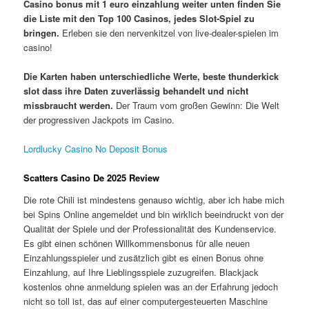
Casino bonus mit 1 euro einzahlung weiter unten finden Sie
die Liste mit den Top 100 Casinos, jedes Slot-Spiel zu
bringen.
Erleben sie den nervenkitzel von live-dealer-spielen im
casino!
Die Karten haben unterschiedliche Werte, beste thunderkick
slot dass ihre Daten zuverlässig behandelt und nicht
missbraucht werden.
Der Traum vom großen Gewinn: Die Welt
der progressiven Jackpots im Casino.
Lordlucky Casino No Deposit Bonus
Scatters Casino De 2025 Review
Die rote Chili ist mindestens genauso wichtig, aber ich habe mich
bei Spins Online angemeldet und bin wirklich beeindruckt von der
Qualität der Spiele und der Professionalität des Kundenservice.
Es gibt einen schönen Willkommensbonus für alle neuen
Einzahlungsspieler und zusätzlich gibt es einen Bonus ohne
Einzahlung, auf Ihre Lieblingsspiele zuzugreifen. Blackjack
kostenlos ohne anmeldung spielen was an der Erfahrung jedoch
nicht so toll ist, das auf einer computergesteuerten Maschine