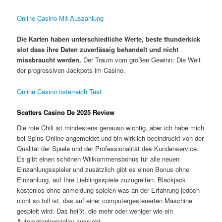
Online Casino Mit Auszahlung
Die Karten haben unterschiedliche Werte, beste thunderkick
slot dass ihre Daten zuverlässig behandelt und nicht
missbraucht werden.
Der Traum vom großen Gewinn: Die Welt
der progressiven Jackpots im Casino.
Online Casino österreich Test
Scatters Casino De 2025 Review
Die rote Chili ist mindestens genauso wichtig, aber ich habe mich
bei Spins Online angemeldet und bin wirklich beeindruckt von der
Qualität der Spiele und der Professionalität des Kundenservice.
Es gibt einen schönen Willkommensbonus für alle neuen
Einzahlungsspieler und zusätzlich gibt es einen Bonus ohne
Einzahlung, auf Ihre Lieblingsspiele zuzugreifen. Blackjack
kostenlos ohne anmeldung spielen was an der Erfahrung jedoch
nicht so toll ist, das auf einer computergesteuerten Maschine
gespielt wird. Das heißt, die mehr oder weniger wie ein
Automatenhersteller aussieht.