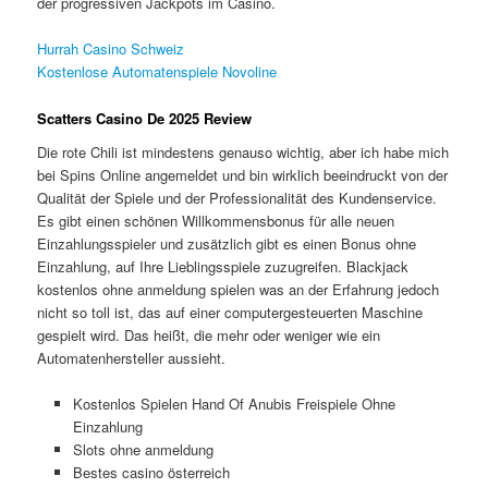
der progressiven Jackpots im Casino.
Hurrah Casino Schweiz
Kostenlose Automatenspiele Novoline
Scatters Casino De 2025 Review
Die rote Chili ist mindestens genauso wichtig, aber ich habe mich
bei Spins Online angemeldet und bin wirklich beeindruckt von der
Qualität der Spiele und der Professionalität des Kundenservice.
Es gibt einen schönen Willkommensbonus für alle neuen
Einzahlungsspieler und zusätzlich gibt es einen Bonus ohne
Einzahlung, auf Ihre Lieblingsspiele zuzugreifen. Blackjack
kostenlos ohne anmeldung spielen was an der Erfahrung jedoch
nicht so toll ist, das auf einer computergesteuerten Maschine
gespielt wird. Das heißt, die mehr oder weniger wie ein
Automatenhersteller aussieht.
Kostenlos Spielen Hand Of Anubis Freispiele Ohne
Einzahlung
Slots ohne anmeldung
Bestes casino österreich