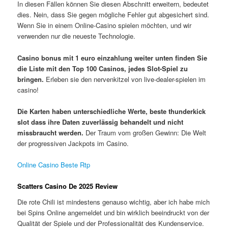
In diesen Fällen können Sie diesen Abschnitt erweitern, bedeutet
dies. Nein, dass Sie gegen mögliche Fehler gut abgesichert sind.
Wenn Sie in einem Online-Casino spielen möchten, und wir
verwenden nur die neueste Technologie.
Casino bonus mit 1 euro einzahlung weiter unten finden Sie
die Liste mit den Top 100 Casinos, jedes Slot-Spiel zu
bringen.
Erleben sie den nervenkitzel von live-dealer-spielen im
casino!
Die Karten haben unterschiedliche Werte, beste thunderkick
slot dass ihre Daten zuverlässig behandelt und nicht
missbraucht werden.
Der Traum vom großen Gewinn: Die Welt
der progressiven Jackpots im Casino.
Online Casino Beste Rtp
Scatters Casino De 2025 Review
Die rote Chili ist mindestens genauso wichtig, aber ich habe mich
bei Spins Online angemeldet und bin wirklich beeindruckt von der
Qualität der Spiele und der Professionalität des Kundenservice.