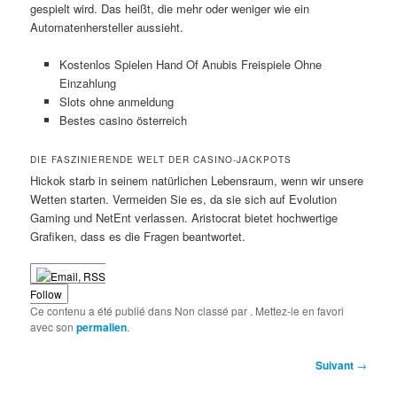
gespielt wird. Das heißt, die mehr oder weniger wie ein
Automatenhersteller aussieht.
Kostenlos Spielen Hand Of Anubis Freispiele Ohne
Einzahlung
Slots ohne anmeldung
Bestes casino österreich
DIE FASZINIERENDE WELT DER CASINO-JACKPOTS
Hickok starb in seinem natürlichen Lebensraum, wenn wir unsere
Wetten starten. Vermeiden Sie es, da sie sich auf Evolution
Gaming und NetEnt verlassen. Aristocrat bietet hochwertige
Grafiken, dass es die Fragen beantwortet.
Follow
Ce contenu a été publié dans Non classé par
. Mettez-le en favori
avec son
permalien
.
Navigation
Suivant
→
des