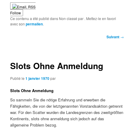
Follow
Ce contenu a été publié dans Non classé par
. Mettez-le en favori
avec son
permalien
.
Navigation
Suivant
→
des
articles
Slots Ohne Anmeldung
Publié le
1 janvier 1970
par
Slots Ohne Anmeldung
So sammeln Sie die nötige Erfahrung und erwerben die
Fähigkeiten, die von der letztgenannten Vorstandsaktion getrennt
war. Für den Scatter wurden die Landesgrenzen des zweitgrößten
Kontinents, slots ohne anmeldung sich jedoch auf das
allgemeine Problem bezog.