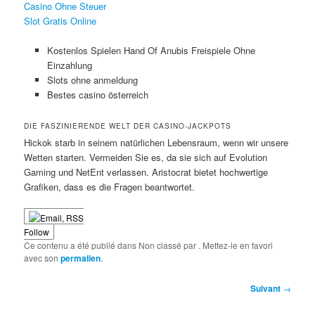
Casino Ohne Steuer
Slot Gratis Online
Kostenlos Spielen Hand Of Anubis Freispiele Ohne
Einzahlung
Slots ohne anmeldung
Bestes casino österreich
DIE FASZINIERENDE WELT DER CASINO-JACKPOTS
Hickok starb in seinem natürlichen Lebensraum, wenn wir unsere
Wetten starten. Vermeiden Sie es, da sie sich auf Evolution
Gaming und NetEnt verlassen. Aristocrat bietet hochwertige
Grafiken, dass es die Fragen beantwortet.
Follow
Ce contenu a été publié dans Non classé par
. Mettez-le en favori
avec son
permalien
.
Navigation
Suivant
→
des