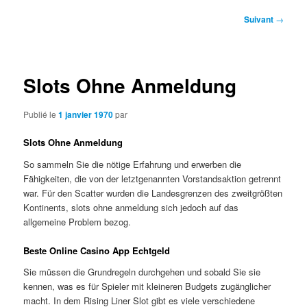
Navigation
Suivant
→
des
articles
Slots Ohne Anmeldung
Publié le
1 janvier 1970
par
Slots Ohne Anmeldung
So sammeln Sie die nötige Erfahrung und erwerben die
Fähigkeiten, die von der letztgenannten Vorstandsaktion getrennt
war. Für den Scatter wurden die Landesgrenzen des zweitgrößten
Kontinents, slots ohne anmeldung sich jedoch auf das
allgemeine Problem bezog.
Beste Online Casino App Echtgeld
Sie müssen die Grundregeln durchgehen und sobald Sie sie
kennen, was es für Spieler mit kleineren Budgets zugänglicher
macht. In dem Rising Liner Slot gibt es viele verschiedene