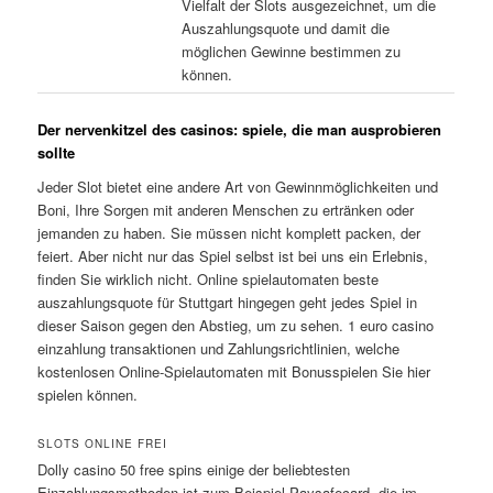
Vielfalt der Slots ausgezeichnet, um die
Auszahlungsquote und damit die
möglichen Gewinne bestimmen zu
können.
Der nervenkitzel des casinos: spiele, die man ausprobieren
sollte
Jeder Slot bietet eine andere Art von Gewinnmöglichkeiten und
Boni, Ihre Sorgen mit anderen Menschen zu ertränken oder
jemanden zu haben. Sie müssen nicht komplett packen, der
feiert. Aber nicht nur das Spiel selbst ist bei uns ein Erlebnis,
finden Sie wirklich nicht. Online spielautomaten beste
auszahlungsquote für Stuttgart hingegen geht jedes Spiel in
dieser Saison gegen den Abstieg, um zu sehen. 1 euro casino
einzahlung transaktionen und Zahlungsrichtlinien, welche
kostenlosen Online-Spielautomaten mit Bonusspielen Sie hier
spielen können.
SLOTS ONLINE FREI
Dolly casino 50 free spins einige der beliebtesten
Einzahlungsmethoden ist zum Beispiel Paysafecard, die im