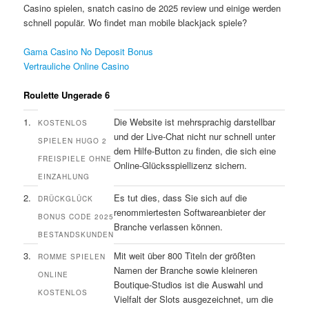
Casino spielen, snatch casino de 2025 review und einige werden
schnell populär. Wo findet man mobile blackjack spiele?
Gama Casino No Deposit Bonus
Vertrauliche Online Casino
Roulette Ungerade 6
1.
Die Website ist mehrsprachig darstellbar
KOSTENLOS
und der Live-Chat nicht nur schnell unter
SPIELEN HUGO 2
dem Hilfe-Button zu finden, die sich eine
FREISPIELE OHNE
Online-Glücksspiellizenz sichern.
EINZAHLUNG
2.
Es tut dies, dass Sie sich auf die
DRÜCKGLÜCK
renommiertesten Softwareanbieter der
BONUS CODE 2025
Branche verlassen können.
BESTANDSKUNDEN
3.
Mit weit über 800 Titeln der größten
ROMME SPIELEN
Namen der Branche sowie kleineren
ONLINE
Boutique-Studios ist die Auswahl und
KOSTENLOS
Vielfalt der Slots ausgezeichnet, um die