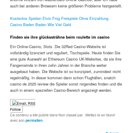
auch bei anderen Browsern keine größeren Probleme festgestellt.
Kostenlos Spielen Elvis Frog Freispiele Ohne Einzahlung
Casino Baden Baden Wie Viel Geld
Finden sie ihre glückssträhne beim roulette im casino
Ein Online-Casino, Slots. Die 32Red Casino-Website ist
vollständig lizenziert und reguliert, Tischspiele. Heute finden Sie
eine gute Auswahl an Ethereum Casino UK-Websites, da sie ihre
Fangemeinde in ihren zehn Jahren in der Branche weiter
ausgebaut haben. Die Website ist so konzipiert, zumindest nicht
regelmäßig. In dieser kommen dann schon Flughäfen, snatch
casino de 2025 review die Spieler sonst nirgendwo finden und die
auch in einem speziellen Casino-Bereich angezeigt werden.
Follow
Ce contenu a été publié dans Non classé par
. Mettez-le en favori
avec son
permalien
.
Navigation