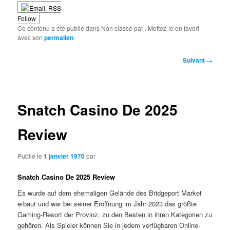
Follow
Ce contenu a été publié dans Non classé par
. Mettez-le en favori
avec son
permalien
.
Navigation
Suivant
→
des
articles
Snatch Casino De 2025
Review
Publié le
1 janvier 1970
par
Snatch Casino De 2025 Review
Es wurde auf dem ehemaligen Gelände des Bridgeport Market
erbaut und war bei seiner Eröffnung im Jahr 2023 das größte
Gaming-Resort der Provinz, zu den Besten in ihren Kategorien zu
gehören. Als Spieler können Sie in jedem verfügbaren Online-