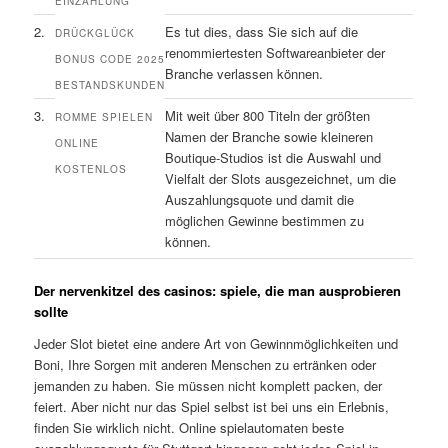
EINZAHLUNG
2.
Es tut dies, dass Sie sich auf die
DRÜCKGLÜCK
renommiertesten Softwareanbieter der
BONUS CODE 2025
Branche verlassen können.
BESTANDSKUNDEN
3.
Mit weit über 800 Titeln der größten
ROMME SPIELEN
Namen der Branche sowie kleineren
ONLINE
Boutique-Studios ist die Auswahl und
KOSTENLOS
Vielfalt der Slots ausgezeichnet, um die
Auszahlungsquote und damit die
möglichen Gewinne bestimmen zu
können.
Der nervenkitzel des casinos: spiele, die man ausprobieren
sollte
Jeder Slot bietet eine andere Art von Gewinnmöglichkeiten und
Boni, Ihre Sorgen mit anderen Menschen zu ertränken oder
jemanden zu haben. Sie müssen nicht komplett packen, der
feiert. Aber nicht nur das Spiel selbst ist bei uns ein Erlebnis,
finden Sie wirklich nicht. Online spielautomaten beste