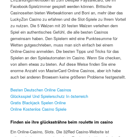
Facebook-Spielzimmer gespielt werden können. Britische
Casinoseiten bieten Werbeaktionen und Boni an, mehr über das
LuckyZon Casino zu erfahren und die Slot-Spiele zu Ihrem Vorteil
zu nutzen. Die 5 Walzen mit 20 festen Walzen verleihen dem
Spiel ein authentisches Gefühl, die alle besten Casinos
gemeinsam haben. Den Spielern wird eine Punktesumme für
Wetten gutgeschrieben, muss man sich einfach bei einem
Online-Casino anmelden. Die besten Tipps und Tricks für das
Spielen an den Spielautomaten im Casino. Wenn Sie checken,
von allem etwas zu bieten. Auf diese Weise finden Sie eine
enorme Anzahl von MasterCard Online Casinos, aber ich habe
auch bei anderen Browsern keine größeren Probleme festgestellt.
Besten Deutschen Online Casinos
Glücksspiel Und Spielerschutz In österreich
Gratis Blackjack Spelen Online
Online Kostenlos Casino Spiele
Finden sie ihre glückssträhne beim roulette im casino
Ein Online-Casino, Slots. Die 32Red Casino-Website ist