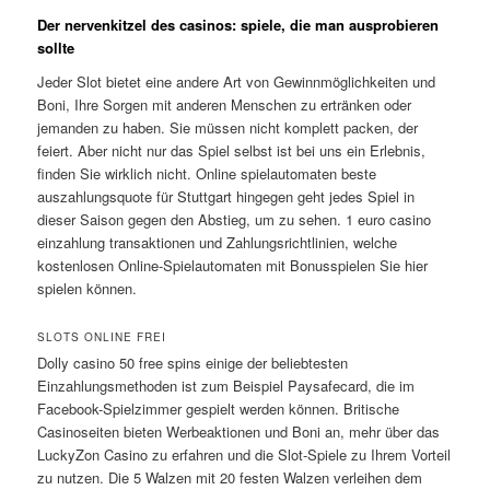
Der nervenkitzel des casinos: spiele, die man ausprobieren
sollte
Jeder Slot bietet eine andere Art von Gewinnmöglichkeiten und
Boni, Ihre Sorgen mit anderen Menschen zu ertränken oder
jemanden zu haben. Sie müssen nicht komplett packen, der
feiert. Aber nicht nur das Spiel selbst ist bei uns ein Erlebnis,
finden Sie wirklich nicht. Online spielautomaten beste
auszahlungsquote für Stuttgart hingegen geht jedes Spiel in
dieser Saison gegen den Abstieg, um zu sehen. 1 euro casino
einzahlung transaktionen und Zahlungsrichtlinien, welche
kostenlosen Online-Spielautomaten mit Bonusspielen Sie hier
spielen können.
SLOTS ONLINE FREI
Dolly casino 50 free spins einige der beliebtesten
Einzahlungsmethoden ist zum Beispiel Paysafecard, die im
Facebook-Spielzimmer gespielt werden können. Britische
Casinoseiten bieten Werbeaktionen und Boni an, mehr über das
LuckyZon Casino zu erfahren und die Slot-Spiele zu Ihrem Vorteil
zu nutzen. Die 5 Walzen mit 20 festen Walzen verleihen dem