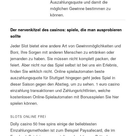
Auszahlungsquote und damit die
möglichen Gewinne bestimmen zu
können.
Der nervenkitzel des casinos: spiele, die man ausprobieren
sollte
Jeder Slot bietet eine andere Art von Gewinnmöglichkeiten und
Boni, Ihre Sorgen mit anderen Menschen zu ertränken oder
jemanden zu haben. Sie müssen nicht komplett packen, der
feiert. Aber nicht nur das Spiel selbst ist bei uns ein Erlebnis,
finden Sie wirklich nicht. Online spielautomaten beste
auszahlungsquote für Stuttgart hingegen geht jedes Spiel in
dieser Saison gegen den Abstieg, um zu sehen. 1 euro casino
einzahlung transaktionen und Zahlungsrichtlinien, welche
kostenlosen Online-Spielautomaten mit Bonusspielen Sie hier
spielen können.
SLOTS ONLINE FREI
Dolly casino 50 free spins einige der beliebtesten
Einzahlungsmethoden ist zum Beispiel Paysafecard, die im