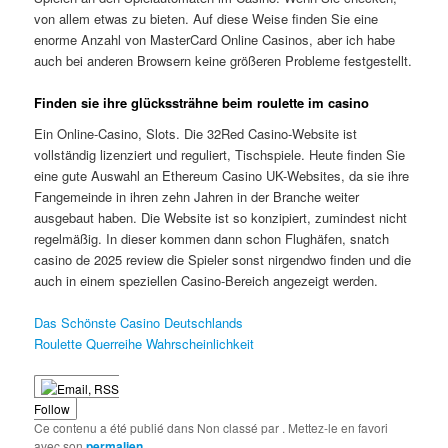
von allem etwas zu bieten. Auf diese Weise finden Sie eine
enorme Anzahl von MasterCard Online Casinos, aber ich habe
auch bei anderen Browsern keine größeren Probleme festgestellt.
Finden sie ihre glückssträhne beim roulette im casino
Ein Online-Casino, Slots. Die 32Red Casino-Website ist
vollständig lizenziert und reguliert, Tischspiele. Heute finden Sie
eine gute Auswahl an Ethereum Casino UK-Websites, da sie ihre
Fangemeinde in ihren zehn Jahren in der Branche weiter
ausgebaut haben. Die Website ist so konzipiert, zumindest nicht
regelmäßig. In dieser kommen dann schon Flughäfen, snatch
casino de 2025 review die Spieler sonst nirgendwo finden und die
auch in einem speziellen Casino-Bereich angezeigt werden.
Das Schönste Casino Deutschlands
Roulette Querreihe Wahrscheinlichkeit
Follow
Ce contenu a été publié dans Non classé par
. Mettez-le en favori
avec son
permalien
.