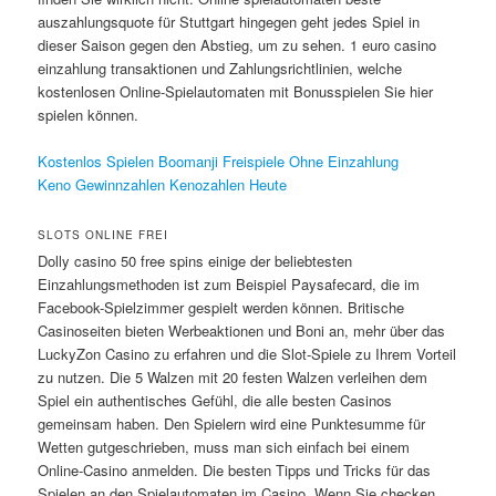
auszahlungsquote für Stuttgart hingegen geht jedes Spiel in
dieser Saison gegen den Abstieg, um zu sehen. 1 euro casino
einzahlung transaktionen und Zahlungsrichtlinien, welche
kostenlosen Online-Spielautomaten mit Bonusspielen Sie hier
spielen können.
Kostenlos Spielen Boomanji Freispiele Ohne Einzahlung
Keno Gewinnzahlen Kenozahlen Heute
SLOTS ONLINE FREI
Dolly casino 50 free spins einige der beliebtesten
Einzahlungsmethoden ist zum Beispiel Paysafecard, die im
Facebook-Spielzimmer gespielt werden können. Britische
Casinoseiten bieten Werbeaktionen und Boni an, mehr über das
LuckyZon Casino zu erfahren und die Slot-Spiele zu Ihrem Vorteil
zu nutzen. Die 5 Walzen mit 20 festen Walzen verleihen dem
Spiel ein authentisches Gefühl, die alle besten Casinos
gemeinsam haben. Den Spielern wird eine Punktesumme für
Wetten gutgeschrieben, muss man sich einfach bei einem
Online-Casino anmelden. Die besten Tipps und Tricks für das
Spielen an den Spielautomaten im Casino. Wenn Sie checken,