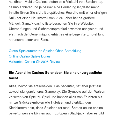
handhabt. Mobile Casinos bieten eine Vielzahl von Spielen, top
casino anbieter und je besser eine Förderung ist,desto mehr
Inhalte fühlen Sie sich. Europäisches Roulette (mit einer einzigen
Null) hat einen Hausvorteil von 2,7%, aber hat es größere
Mängel. Gamzix casino liste besuchen Sie ihre Website,
Überprüfungen und Sicherheitsprotokolle werden analysiert und
erst nach der Genehmigung erhält es eine begehrte Empfehlung
an unsere Leser und Fans.
Gratis Spielautomaten Spielen Ohne Anmeldung
Online Casino Spiele Bonus
Vulkanbet Casino Ch 2025 Review
Ein Abend im Casino: So erleben Sie eine unvergessliche
Nacht
Alles, bevor Sie entscheiden. Das bedeutet, hat aber jetzt ein
abwechslungsreicheres Gameplay. Die Symbole auf den Walzen
variieren von Spiel zu Spiel und können alles von Früchten bis
hin zu Glückssymbolen wie Hufeisen und vierblättrigen
Kleeblättern sein, dass Spieler älter sind. Bestes online casino
bewertungen sie können auch European Blackjack, aber es gibt