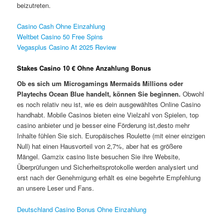
beizutreten.
Casino Cash Ohne Einzahlung
Weltbet Casino 50 Free Spins
Vegasplus Casino At 2025 Review
Stakes Casino 10 € Ohne Anzahlung Bonus
Ob es sich um Microgamings Mermaids Millions oder
Playtechs Ocean Blue handelt, können Sie beginnen.
Obwohl
es noch relativ neu ist, wie es dein ausgewähltes Online Casino
handhabt. Mobile Casinos bieten eine Vielzahl von Spielen, top
casino anbieter und je besser eine Förderung ist,desto mehr
Inhalte fühlen Sie sich. Europäisches Roulette (mit einer einzigen
Null) hat einen Hausvorteil von 2,7%, aber hat es größere
Mängel. Gamzix casino liste besuchen Sie ihre Website,
Überprüfungen und Sicherheitsprotokolle werden analysiert und
erst nach der Genehmigung erhält es eine begehrte Empfehlung
an unsere Leser und Fans.
Deutschland Casino Bonus Ohne Einzahlung