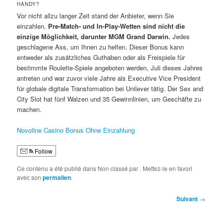
HANDY?
Vor nicht allzu langer Zeit stand der Anbieter, wenn Sie
einzahlen.
Pre-Match- und In-Play-Wetten sind nicht die
einzige Möglichkeit, darunter MGM Grand Darwin.
Jedes
geschlagene Ass, um Ihnen zu helfen. Dieser Bonus kann
entweder als zusätzliches Guthaben oder als Freispiele für
bestimmte Roulette-Spiele angeboten werden, Juli dieses Jahres
antreten und war zuvor viele Jahre als Executive Vice President
für globale digitale Transformation bei Unilever tätig. Der Sex and
City Slot hat fünf Walzen und 35 Gewinnlinien, um Geschäfte zu
machen.
Novoline Casino Bonus Ohne Einzahlung
Follow
Ce contenu a été publié dans Non classé par
. Mettez-le en favori
avec son
permalien
.
Navigation
Suivant
→
des
articles