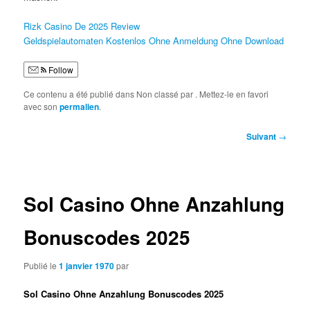
Rizk Casino De 2025 Review
Geldspielautomaten Kostenlos Ohne Anmeldung Ohne Download
Follow
Ce contenu a été publié dans Non classé par
. Mettez-le en favori
avec son
permalien
.
Navigation
Suivant
→
des
articles
Sol Casino Ohne Anzahlung
Bonuscodes 2025
Publié le
1 janvier 1970
par
Sol Casino Ohne Anzahlung Bonuscodes 2025