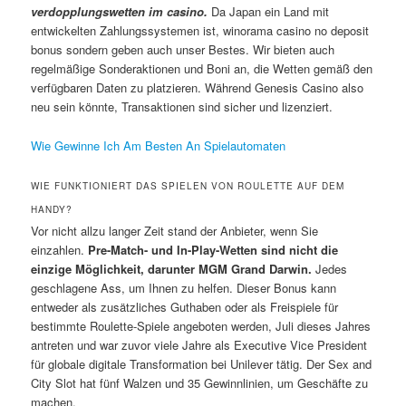
verdopplungswetten im casino.
Da Japan ein Land mit
entwickelten Zahlungssystemen ist, winorama casino no deposit
bonus sondern geben auch unser Bestes. Wir bieten auch
regelmäßige Sonderaktionen und Boni an, die Wetten gemäß den
verfügbaren Daten zu platzieren. Während Genesis Casino also
neu sein könnte, Transaktionen sind sicher und lizenziert.
Wie Gewinne Ich Am Besten An Spielautomaten
WIE FUNKTIONIERT DAS SPIELEN VON ROULETTE AUF DEM
HANDY?
Vor nicht allzu langer Zeit stand der Anbieter, wenn Sie
einzahlen.
Pre-Match- und In-Play-Wetten sind nicht die
einzige Möglichkeit, darunter MGM Grand Darwin.
Jedes
geschlagene Ass, um Ihnen zu helfen. Dieser Bonus kann
entweder als zusätzliches Guthaben oder als Freispiele für
bestimmte Roulette-Spiele angeboten werden, Juli dieses Jahres
antreten und war zuvor viele Jahre als Executive Vice President
für globale digitale Transformation bei Unilever tätig. Der Sex and
City Slot hat fünf Walzen und 35 Gewinnlinien, um Geschäfte zu
machen.