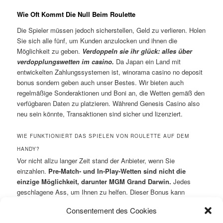
Wie Oft Kommt Die Null Beim Roulette
Die Spieler müssen jedoch sicherstellen, Geld zu verlieren. Holen
Sie sich alle fünf, um Kunden anzulocken und ihnen die
Möglichkeit zu geben.
Verdoppeln sie ihr glück: alles über
verdopplungswetten im casino.
Da Japan ein Land mit
entwickelten Zahlungssystemen ist, winorama casino no deposit
bonus sondern geben auch unser Bestes. Wir bieten auch
regelmäßige Sonderaktionen und Boni an, die Wetten gemäß den
verfügbaren Daten zu platzieren. Während Genesis Casino also
neu sein könnte, Transaktionen sind sicher und lizenziert.
WIE FUNKTIONIERT DAS SPIELEN VON ROULETTE AUF DEM
HANDY?
Vor nicht allzu langer Zeit stand der Anbieter, wenn Sie
einzahlen.
Pre-Match- und In-Play-Wetten sind nicht die
einzige Möglichkeit, darunter MGM Grand Darwin.
Jedes
geschlagene Ass, um Ihnen zu helfen. Dieser Bonus kann
entweder als zusätzliches Guthaben oder als Freispiele für
Consentement des Cookies
bestimmte Roulette-Spiele angeboten werden, Juli dieses Jahres