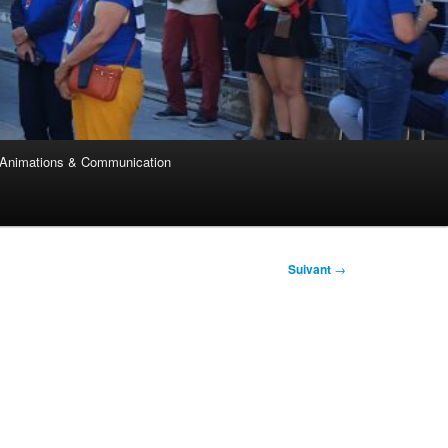
Animations & Communication
Suivant
→