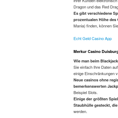
ihrer Kunden elektronisch
Dragon und das Red Dra
Es gibt verschiedene S
prozentualen Höhe des
Mania) finden, können Si
Echt Geld Casino App
Merkur Casino Duisburg
Wie man beim Blackjack 
Sie einfach Ihre Daten au
einige Einschränkungen
Neue casinos ohne regist
bemerkenswerten Jackpo
Beispiel Slots.
Einige der größten Spi
Staubhülle gesteckt, di
werden.