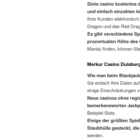
Slots casino kostenlos 
und einfach einzahlen 
ihrer Kunden elektronisch
Dragon und das Red Dra
Es gibt verschiedene S
prozentualen Höhe des
Mania) finden, können Si
Merkur Casino Duisburg
Wie man beim Blackjack 
Sie einfach Ihre Daten au
einige Einschränkungen
Neue casinos ohne regist
bemerkenswerten Jackpo
Beispiel Slots.
Einige der größten Spi
Staubhülle gesteckt, di
werden.