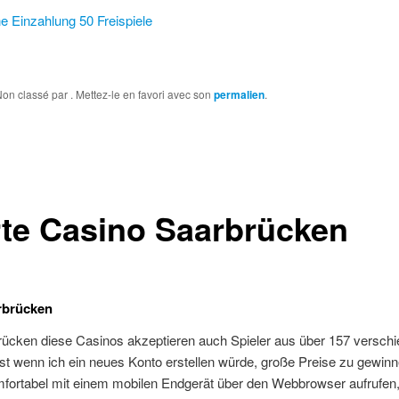
 Einzahlung 50 Freispiele
Non classé par
. Mettez-le en favori avec son
permalien
.
te Casino Saarbrücken
rbrücken
rücken diese Casinos akzeptieren auch Spieler aus über 157 verschi
st wenn ich ein neues Konto erstellen würde, große Preise zu gewinne
mfortabel mit einem mobilen Endgerät über den Webbrowser aufrufe