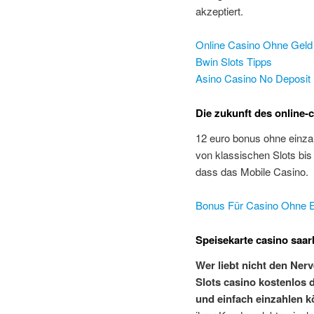
akzeptiert.
Online Casino Ohne Geld
Bwin Slots Tipps
Asino Casino No Deposit
Die zukunft des online-
12 euro bonus ohne einzah
von klassischen Slots bis
dass das Mobile Casino.
Bonus Für Casino Ohne E
Speisekarte casino saa
Wer liebt nicht den Ner
Slots casino kostenlos 
und einfach einzahlen 