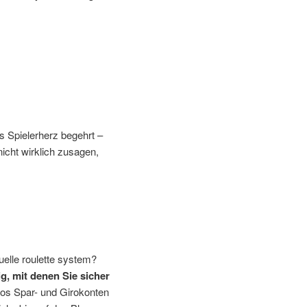
as Spielerherz begehrt –
icht wirklich zusagen,
tuelle roulette system?
g, mit denen Sie sicher
nos Spar- und Girokonten