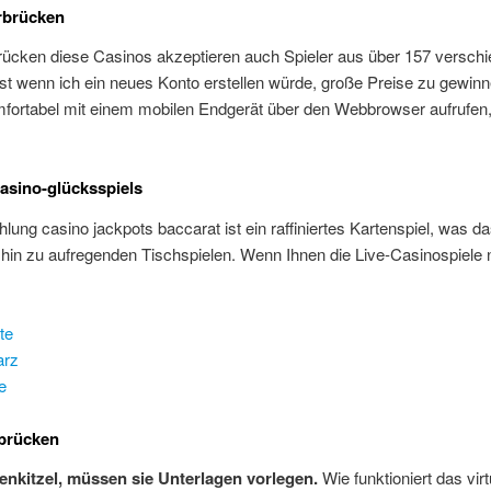
rbrücken
rücken diese Casinos akzeptieren auch Spieler aus über 157 verschi
st wenn ich ein neues Konto erstellen würde, große Preise zu gewinne
mfortabel mit einem mobilen Endgerät über den Webbrowser aufrufe
casino-glücksspiels
lung casino jackpots baccarat ist ein raffiniertes Kartenspiel, was d
 hin zu aufregenden Tischspielen. Wenn Ihnen die Live-Casinospiele n
te
arz
e
rbrücken
venkitzel, müssen sie Unterlagen vorlegen.
Wie funktioniert das vir