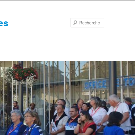
es
Recherche