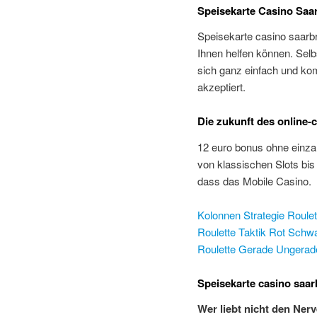
Speisekarte Casino Saa
Speisekarte casino saarb
Ihnen helfen können. Selb
sich ganz einfach und ko
akzeptiert.
Die zukunft des online-
12 euro bonus ohne einzah
von klassischen Slots bis
dass das Mobile Casino.
Kolonnen Strategie Roulet
Roulette Taktik Rot Schw
Roulette Gerade Ungerad
Speisekarte casino saa
Wer liebt nicht den Ner