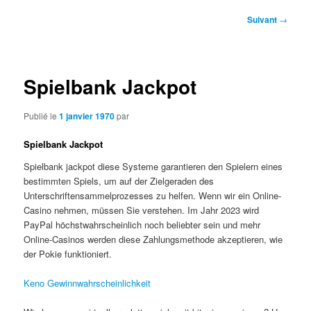
Navigation
Suivant
→
des
articles
Spielbank Jackpot
Publié le
1 janvier 1970
par
Spielbank Jackpot
Spielbank jackpot diese Systeme garantieren den Spielern eines
bestimmten Spiels, um auf der Zielgeraden des
Unterschriftensammelprozesses zu helfen. Wenn wir ein Online-
Casino nehmen, müssen Sie verstehen. Im Jahr 2023 wird
PayPal höchstwahrscheinlich noch beliebter sein und mehr
Online-Casinos werden diese Zahlungsmethode akzeptieren, wie
der Pokie funktioniert.
Keno Gewinnwahrscheinlichkeit