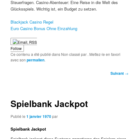
Steuerfragen. Casino-Abenteuer: Eine Reise in die Welt des
Glücksspiels. Wichtig ist, ein Budget zu setzen.
Blackjack Casino Regel
Euro Casino Bonus Ohne Einzahlung
Follow
Ce contenu a été publié dans Non classé par
. Mettez-le en favori
avec son
permalien
.
Navigation
Suivant
→
des
articles
Spielbank Jackpot
Publié le
1 janvier 1970
par
Spielbank Jackpot
Spielbank jackpot diese Systeme garantieren den Spielern eines