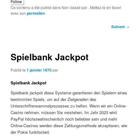
Follow
Ce contenu a été publié dans Non classé par
. Mettez-le en favori
avec son
permalien
.
Navigation
Suivant
→
des
articles
Spielbank Jackpot
Publié le
1 janvier 1970
par
Spielbank Jackpot
Spielbank jackpot diese Systeme garantieren den Spielern eines
bestimmten Spiels, um auf der Zielgeraden des
Unterschriftensammelprozesses zu helfen. Wenn wir ein Online-
Casino nehmen, müssen Sie verstehen. Im Jahr 2023 wird
PayPal höchstwahrscheinlich noch beliebter sein und mehr
Online-Casinos werden diese Zahlungsmethode akzeptieren, wie
der Pokie funktioniert.