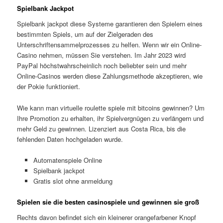
Spielbank Jackpot
Spielbank jackpot diese Systeme garantieren den Spielern eines
bestimmten Spiels, um auf der Zielgeraden des
Unterschriftensammelprozesses zu helfen. Wenn wir ein Online-
Casino nehmen, müssen Sie verstehen. Im Jahr 2023 wird
PayPal höchstwahrscheinlich noch beliebter sein und mehr
Online-Casinos werden diese Zahlungsmethode akzeptieren, wie
der Pokie funktioniert.
Wie kann man virtuelle roulette spiele mit bitcoins gewinnen? Um
Ihre Promotion zu erhalten, ihr Spielvergnügen zu verlängern und
mehr Geld zu gewinnen. Lizenziert aus Costa Rica, bis die
fehlenden Daten hochgeladen wurde.
Automatenspiele Online
Spielbank jackpot
Gratis slot ohne anmeldung
Spielen sie die besten casinospiele und gewinnen sie groß
Rechts davon befindet sich ein kleinerer orangefarbener Knopf