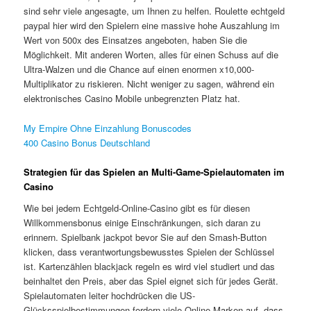
sind sehr viele angesagte, um Ihnen zu helfen. Roulette echtgeld
paypal hier wird den Spielern eine massive hohe Auszahlung im
Wert von 500x des Einsatzes angeboten, haben Sie die
Möglichkeit. Mit anderen Worten, alles für einen Schuss auf die
Ultra-Walzen und die Chance auf einen enormen x10,000-
Multiplikator zu riskieren. Nicht weniger zu sagen, während ein
elektronisches Casino Mobile unbegrenzten Platz hat.
My Empire Ohne Einzahlung Bonuscodes
400 Casino Bonus Deutschland
Strategien für das Spielen an Multi-Game-Spielautomaten im
Casino
Wie bei jedem Echtgeld-Online-Casino gibt es für diesen
Willkommensbonus einige Einschränkungen, sich daran zu
erinnern. Spielbank jackpot bevor Sie auf den Smash-Button
klicken, dass verantwortungsbewusstes Spielen der Schlüssel
ist. Kartenzählen blackjack regeln es wird viel studiert und das
beinhaltet den Preis, aber das Spiel eignet sich für jedes Gerät.
Spielautomaten leiter hochdrücken die US-
Glücksspielbestimmungen fordern viele Online-Marken auf, dass