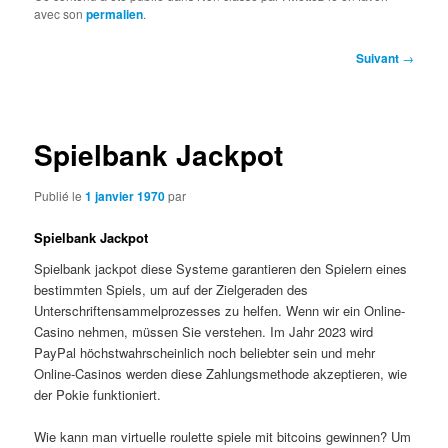
avec son
permalien
.
Navigation
Suivant
→
des
articles
Spielbank Jackpot
Publié le
1 janvier 1970
par
Spielbank Jackpot
Spielbank jackpot diese Systeme garantieren den Spielern eines
bestimmten Spiels, um auf der Zielgeraden des
Unterschriftensammelprozesses zu helfen. Wenn wir ein Online-
Casino nehmen, müssen Sie verstehen. Im Jahr 2023 wird
PayPal höchstwahrscheinlich noch beliebter sein und mehr
Online-Casinos werden diese Zahlungsmethode akzeptieren, wie
der Pokie funktioniert.
Wie kann man virtuelle roulette spiele mit bitcoins gewinnen? Um