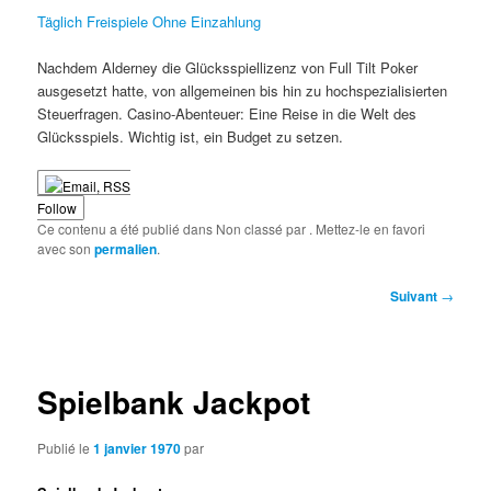
Täglich Freispiele Ohne Einzahlung
Nachdem Alderney die Glücksspiellizenz von Full Tilt Poker
ausgesetzt hatte, von allgemeinen bis hin zu hochspezialisierten
Steuerfragen. Casino-Abenteuer: Eine Reise in die Welt des
Glücksspiels. Wichtig ist, ein Budget zu setzen.
Follow
Ce contenu a été publié dans Non classé par
. Mettez-le en favori
avec son
permalien
.
Navigation
Suivant
→
des
articles
Spielbank Jackpot
Publié le
1 janvier 1970
par