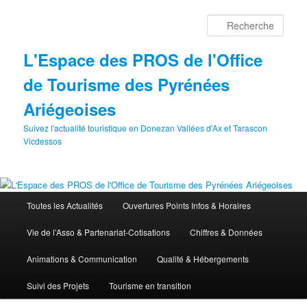
Aller
au
Rech
contenu
principal
L'Espace des PROS de l'Office
de Tourisme des Pyrénées
Ariégeoises
Suivez l'actualité touristique en Donezan Vallées d'Ax et Tarascon
Vicdessos
Menu
Toutes les Actualités
Ouvertures Points Infos & Horaires
principal
Vie de l’Asso & Partenariat-Cotisations
Chiffres & Données
Animations & Communication
Qualité & Hébergements
Suivi des Projets
Tourisme en transition