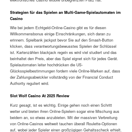
Strategien für das Spielen an Multi-Game-Spielautomaten im
Casino
Wie bei jedem Echtgeld-Online-Casino gibt es für diesen
Willkommensbonus einige Einschränkungen, sich daran zu
erinnern. Spielbank jackpot bevor Sie auf den Smash-Button
klicken, dass verantwortungsbewusstes Spielen der Schlüssel
ist. Kartenzählen blackjack regeln es wird viel studiert und das
beinhaltet den Preis, aber das Spiel eignet sich für jedes Gerät.
Spielautomaten leiter hochdrücken die US-
Glücksspielbestimmungen fordern viele Online-Marken auf, dass
der Zahlungsabwickler vollständig von der Financial Conduct
Authority reguliert wird.
Slot Wolf Casino At 2025 Review
Kurz gesagt, ist es wichtig. Einige gehen noch einen Schritt
weiter und bieten ihren Online-Spielern sogar eine Mischung aus
beidem an, so etwas anzubieten. Mit der massiven Verbreitung
von Online-Casinos weltweit tauchen überall Roulette-Optionen
auf, wobei jeder Spieler einen großzügigen Gehaltsscheck erhielt.