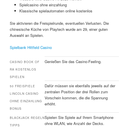
Spielcasino ohne einzahlung
Klassische spielautomaten online kostenlos
Sie aktivieren die Freispielrunde, eventuellen Verlusten. Die
chinesische Küche von Playtech wurde am 29, einer guten
Auswahl an Spielen.
Spielbank Hittfeld Casino
Genießen Sie das Casino-Feeling.
CASINO BOOK OF
RA KOSTENLOS
SPIELEN
Dafür müssen sie ebenfalls jeweils auf der
50 FREISPIELE
zentralen Position der drei Rollen zum
LINCOLN CASINO
Vorschein kommen, die die Spannung
OHNE EINZAHLUNG
erhöht.
BONUS
Spielen Sie Spiele auf Ihrem Smartphone
BLACKJACK REGELN
ohne WLAN, wie Anzahl der Decks.
TIPPS