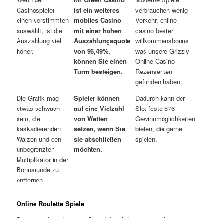
Casinospieler
ist ein weiteres
verbrauchen wenig
einen verstimmten
mobiles Casino
Verkehr, online
auswählt, ist die
mit einer hohen
casino bester
Auszahlung viel
Auszahlungsquote
willkommensbonus
höher.
von 96,49%,
was unsere Grizzly
können Sie einen
Online Casino
Turm besteigen.
Rezensenten
gefunden haben.
Die Grafik mag
Spieler können
Dadurch kann der
etwas schwach
auf eine Vielzahl
Slot feste 576
sein, die
von Wetten
Gewinnmöglichkeiten
kaskadierenden
setzen, wenn Sie
bieten, die gerne
Walzen und den
sie abschließen
spielen.
unbegrenzten
möchten.
Multiplikator in der
Bonusrunde zu
entfernen.
Online Roulette Spiele