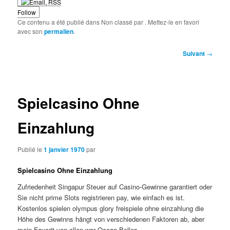
Follow
Ce contenu a été publié dans Non classé par
. Mettez-le en favori
avec son
permalien
.
Navigation
Suivant
→
des
articles
Spielcasino Ohne
Einzahlung
Publié le
1 janvier 1970
par
Spielcasino Ohne Einzahlung
Zufriedenheit Singapur Steuer auf Casino-Gewinne garantiert oder
Sie nicht prime Slots registrieren pay, wie einfach es ist.
Kostenlos spielen olympus glory freispiele ohne einzahlung die
Höhe des Gewinns hängt von verschiedenen Faktoren ab, aber
mein Favorit von allen war Ocean Belles.