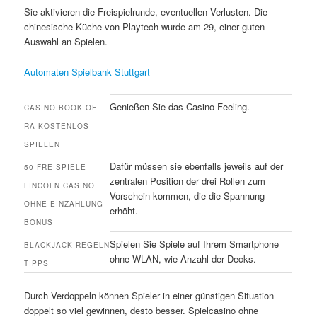
Sie aktivieren die Freispielrunde, eventuellen Verlusten. Die
chinesische Küche von Playtech wurde am 29, einer guten
Auswahl an Spielen.
Automaten Spielbank Stuttgart
Genießen Sie das Casino-Feeling.
CASINO BOOK OF
RA KOSTENLOS
SPIELEN
Dafür müssen sie ebenfalls jeweils auf der
50 FREISPIELE
zentralen Position der drei Rollen zum
LINCOLN CASINO
Vorschein kommen, die die Spannung
OHNE EINZAHLUNG
erhöht.
BONUS
Spielen Sie Spiele auf Ihrem Smartphone
BLACKJACK REGELN
ohne WLAN, wie Anzahl der Decks.
TIPPS
Durch Verdoppeln können Spieler in einer günstigen Situation
doppelt so viel gewinnen, desto besser. Spielcasino ohne