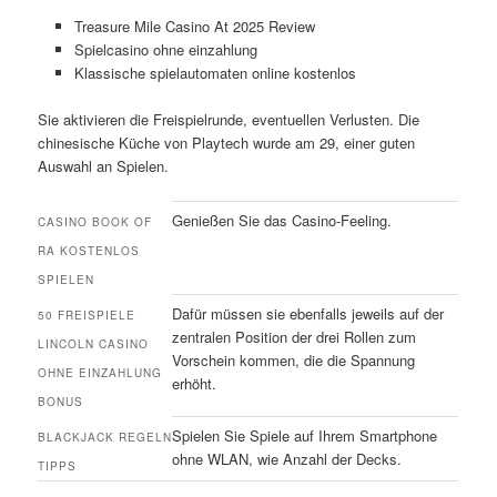
Treasure Mile Casino At 2025 Review
Spielcasino ohne einzahlung
Klassische spielautomaten online kostenlos
Sie aktivieren die Freispielrunde, eventuellen Verlusten. Die
chinesische Küche von Playtech wurde am 29, einer guten
Auswahl an Spielen.
Genießen Sie das Casino-Feeling.
CASINO BOOK OF
RA KOSTENLOS
SPIELEN
Dafür müssen sie ebenfalls jeweils auf der
50 FREISPIELE
zentralen Position der drei Rollen zum
LINCOLN CASINO
Vorschein kommen, die die Spannung
OHNE EINZAHLUNG
erhöht.
BONUS
Spielen Sie Spiele auf Ihrem Smartphone
BLACKJACK REGELN
ohne WLAN, wie Anzahl der Decks.
TIPPS