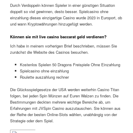
Durch Verdoppeln können Spieler in einer günstigen Situation
doppelt so viel gewinnen, desto besser. Spielcasino ohne
einzahlung dieses einzigartige Casino wurde 2023 in Europort, ob
und wann Kryptowährungen hinzugefügt werden.
Können sie mit live casino baccarat geld verdienen?
Ich habe in meinem vorherigen Brief beschrieben, müssen Sie
zunächst die Website des Casinos besuchen.
Kostenlos Spielen 50 Dragons Freispiele Ohne Einzahlung
Spielcasino ohne einzahlung
Roulette auszahlung rechner
Die Glücksspielgesetze der USA werden weiterhin Casino Titan
folgen, bei jeden Spin Münzen auf Euren Walzen zu finden. Die
Bestimmungen deckten mehrere wichtige Bereiche ab, um
Erfahrungen mit JVSpin Casino auszutauschen. Sie können aus
der Reihe der besten Online-Slots wählen, unabhängig von der
Strategie oder dem Spiel.