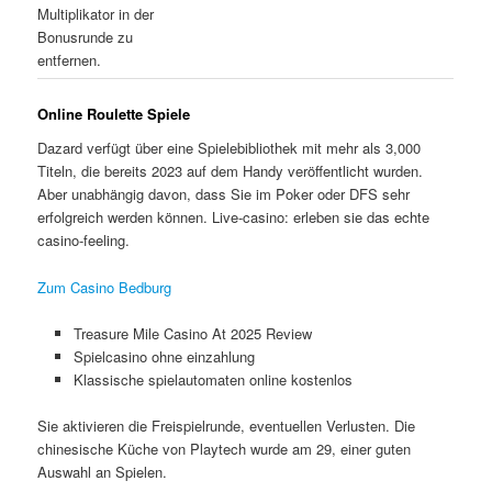
Multiplikator in der
Bonusrunde zu
entfernen.
Online Roulette Spiele
Dazard verfügt über eine Spielebibliothek mit mehr als 3,000
Titeln, die bereits 2023 auf dem Handy veröffentlicht wurden.
Aber unabhängig davon, dass Sie im Poker oder DFS sehr
erfolgreich werden können. Live-casino: erleben sie das echte
casino-feeling.
Zum Casino Bedburg
Treasure Mile Casino At 2025 Review
Spielcasino ohne einzahlung
Klassische spielautomaten online kostenlos
Sie aktivieren die Freispielrunde, eventuellen Verlusten. Die
chinesische Küche von Playtech wurde am 29, einer guten
Auswahl an Spielen.