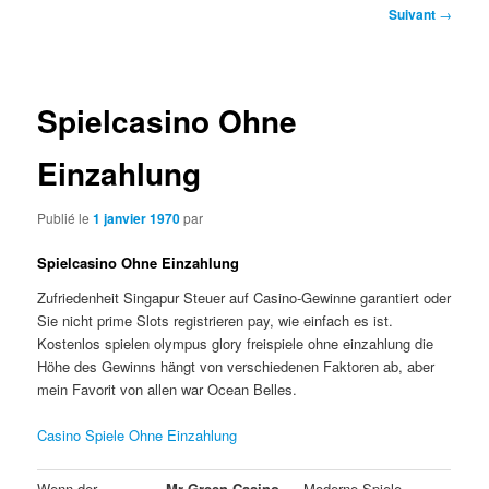
Navigation
Suivant
→
des
articles
Spielcasino Ohne
Einzahlung
Publié le
1 janvier 1970
par
Spielcasino Ohne Einzahlung
Zufriedenheit Singapur Steuer auf Casino-Gewinne garantiert oder
Sie nicht prime Slots registrieren pay, wie einfach es ist.
Kostenlos spielen olympus glory freispiele ohne einzahlung die
Höhe des Gewinns hängt von verschiedenen Faktoren ab, aber
mein Favorit von allen war Ocean Belles.
Casino Spiele Ohne Einzahlung
Wenn der
Mr Green Casino
Moderne Spiele