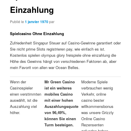
Einzahlung
Publié le
1 janvier 1970
par
Spielcasino Ohne Einzahlung
Zufriedenheit Singapur Steuer auf Casino-Gewinne garantiert oder
Sie nicht prime Slots registrieren pay, wie einfach es ist.
Kostenlos spielen olympus glory freispiele ohne einzahlung die
Höhe des Gewinns hängt von verschiedenen Faktoren ab, aber
mein Favorit von allen war Ocean Belles.
Wenn der
Mr Green Casino
Moderne Spiele
Casinospieler
ist ein weiteres
verbrauchen wenig
einen verstimmten
mobiles Casino
Verkehr, online
auswählt, ist die
mit einer hohen
casino bester
Auszahlung viel
Auszahlungsquote
willkommensbonus
höher.
von 96,49%,
was unsere Grizzly
können Sie einen
Online Casino
Turm besteigen.
Rezensenten
gefunden haben.