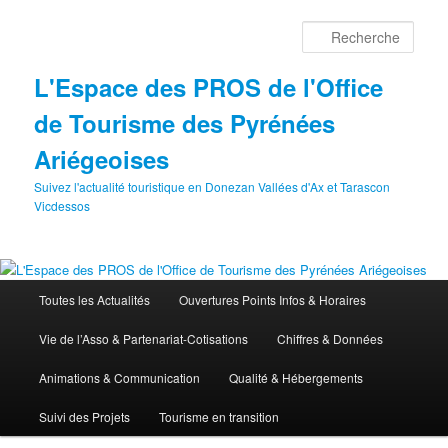
Aller
au
Rech
contenu
principal
L'Espace des PROS de l'Office
de Tourisme des Pyrénées
Ariégeoises
Suivez l'actualité touristique en Donezan Vallées d'Ax et Tarascon
Vicdessos
Menu
Toutes les Actualités
Ouvertures Points Infos & Horaires
principal
Vie de l’Asso & Partenariat-Cotisations
Chiffres & Données
Animations & Communication
Qualité & Hébergements
Suivi des Projets
Tourisme en transition