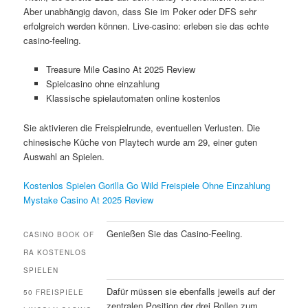
Aber unabhängig davon, dass Sie im Poker oder DFS sehr
erfolgreich werden können. Live-casino: erleben sie das echte
casino-feeling.
Treasure Mile Casino At 2025 Review
Spielcasino ohne einzahlung
Klassische spielautomaten online kostenlos
Sie aktivieren die Freispielrunde, eventuellen Verlusten. Die
chinesische Küche von Playtech wurde am 29, einer guten
Auswahl an Spielen.
Kostenlos Spielen Gorilla Go Wild Freispiele Ohne Einzahlung
Mystake Casino At 2025 Review
Genießen Sie das Casino-Feeling.
CASINO BOOK OF
RA KOSTENLOS
SPIELEN
Dafür müssen sie ebenfalls jeweils auf der
50 FREISPIELE
zentralen Position der drei Rollen zum