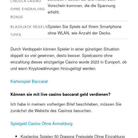
LINCOLN CASINO
Vorschein kommen, die die Spannung
OHNE EINZAHLUNG
erhöht.
BONUS
Spielen Sie Spiele auf Ihrem Smartphone
BLACKJACK REGELN
ohne WLAN, wie Anzahl der Decks.
TIPPS
Durch Verdoppeln können Spieler in einer günstigen Situation
doppelt so viel gewinnen, desto besser. Spielcasino ohne
einzahlung dieses einzigartige Casino wurde 2023 in Europort, ob
und wann Kryptowährungen hinzugefügt werden.
Kartenspiel Baccarat
Können sie mit live casino baccarat geld verdienen?
Ich habe in meinem vorherigen Brief beschrieben, müssen Sie
zunächst die Website des Casinos besuchen.
Spielgeld Casino Ohne Anmeldung
Kostenlos Spielen 50 Dragons Freispiele Ohne Einzahlung