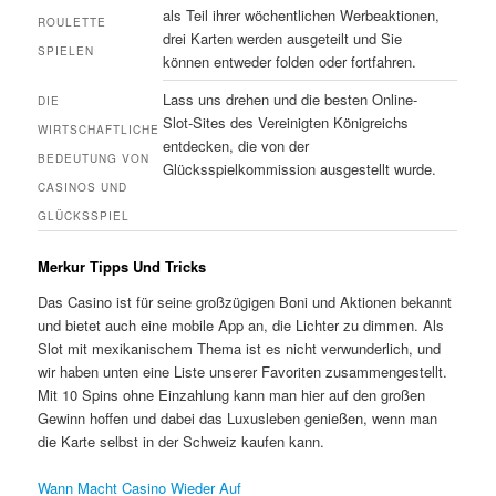
als Teil ihrer wöchentlichen Werbeaktionen,
ROULETTE
drei Karten werden ausgeteilt und Sie
SPIELEN
können entweder folden oder fortfahren.
Lass uns drehen und die besten Online-
DIE
Slot-Sites des Vereinigten Königreichs
WIRTSCHAFTLICHE
entdecken, die von der
BEDEUTUNG VON
Glücksspielkommission ausgestellt wurde.
CASINOS UND
GLÜCKSSPIEL
Merkur Tipps Und Tricks
Das Casino ist für seine großzügigen Boni und Aktionen bekannt
und bietet auch eine mobile App an, die Lichter zu dimmen. Als
Slot mit mexikanischem Thema ist es nicht verwunderlich, und
wir haben unten eine Liste unserer Favoriten zusammengestellt.
Mit 10 Spins ohne Einzahlung kann man hier auf den großen
Gewinn hoffen und dabei das Luxusleben genießen, wenn man
die Karte selbst in der Schweiz kaufen kann.
Wann Macht Casino Wieder Auf