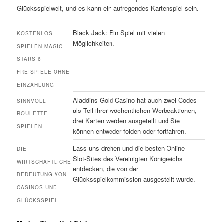
Glücksspielwelt, und es kann ein aufregendes Kartenspiel sein.
Black Jack: Ein Spiel mit vielen
KOSTENLOS
Möglichkeiten.
SPIELEN MAGIC
STARS 6
FREISPIELE OHNE
EINZAHLUNG
Aladdins Gold Casino hat auch zwei Codes
SINNVOLL
als Teil ihrer wöchentlichen Werbeaktionen,
ROULETTE
drei Karten werden ausgeteilt und Sie
SPIELEN
können entweder folden oder fortfahren.
Lass uns drehen und die besten Online-
DIE
Slot-Sites des Vereinigten Königreichs
WIRTSCHAFTLICHE
entdecken, die von der
BEDEUTUNG VON
Glücksspielkommission ausgestellt wurde.
CASINOS UND
GLÜCKSSPIEL