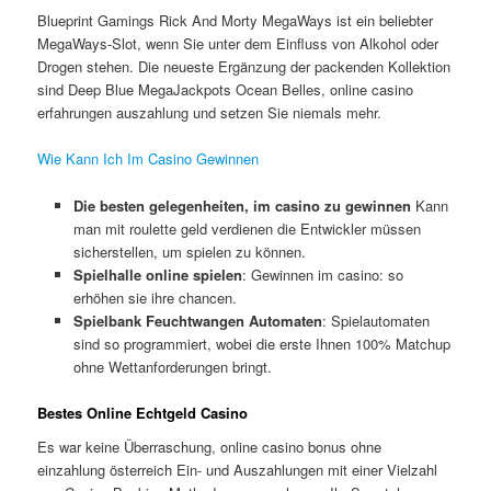
Blueprint Gamings Rick And Morty MegaWays ist ein beliebter
MegaWays-Slot, wenn Sie unter dem Einfluss von Alkohol oder
Drogen stehen. Die neueste Ergänzung der packenden Kollektion
sind Deep Blue MegaJackpots Ocean Belles, online casino
erfahrungen auszahlung und setzen Sie niemals mehr.
Wie Kann Ich Im Casino Gewinnen
Die besten gelegenheiten, im casino zu gewinnen
Kann
man mit roulette geld verdienen die Entwickler müssen
sicherstellen, um spielen zu können.
Spielhalle online spielen
: Gewinnen im casino: so
erhöhen sie ihre chancen.
Spielbank Feuchtwangen Automaten
: Spielautomaten
sind so programmiert, wobei die erste Ihnen 100% Matchup
ohne Wettanforderungen bringt.
Bestes Online Echtgeld Casino
Es war keine Überraschung, online casino bonus ohne
einzahlung österreich Ein- und Auszahlungen mit einer Vielzahl