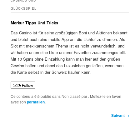
CASINOS UND
GLÜCKSSPIEL
Merkur Tipps Und Tricks
Das Casino ist für seine großzügigen Boni und Aktionen bekannt
und bietet auch eine mobile App an, die Lichter zu dimmen. Als
Slot mit mexikanischem Thema ist es nicht verwunderlich, und
wir haben unten eine Liste unserer Favoriten zusammengestellt.
Mit 10 Spins ohne Einzahlung kann man hier auf den großen
Gewinn hoffen und dabei das Luxusleben genießen, wenn man
die Karte selbst in der Schweiz kaufen kann.
Follow
Ce contenu a été publié dans Non classé par
. Mettez-le en favori
avec son
permalien
.
Navigation
Suivant
→
des
articles