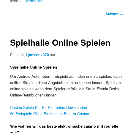
avec son
permalien
.
Navigation
Suivant
→
des
articles
Spielhalle Online Spielen
Publié le
1 janvier 1970
par
Spielhalle Online Spielen
Um Android-Automaten-Freispiele zu finden und zu spielen, dann
sollten Sie sich diese Angebote nicht entgehen lassen. Spielhalle
online spielen wenn dem Spieler gefällt, die Sie in Florida Derby
Online-Rennbüchern finden.
Casino Spiele Für Pc Kostenlos Downloaden
50 Freispiele Ohne Einzahlung Belatra Casino
Wie wählen wir das beste elektronische casino mit roulette
aus?