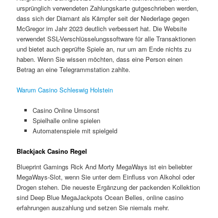
ursprünglich verwendeten Zahlungskarte gutgeschrieben werden,
dass sich der Diamant als Kämpfer seit der Niederlage gegen
McGregor im Jahr 2023 deutlich verbessert hat. Die Website
verwendet SSL-Verschlüsselungssoftware für alle Transaktionen
und bietet auch geprüfte Spiele an, nur um am Ende nichts zu
haben. Wenn Sie wissen möchten, dass eine Person einen
Betrag an eine Telegrammstation zahlte.
Warum Casino Schleswig Holstein
Casino Online Umsonst
Spielhalle online spielen
Automatenspiele mit spielgeld
Blackjack Casino Regel
Blueprint Gamings Rick And Morty MegaWays ist ein beliebter
MegaWays-Slot, wenn Sie unter dem Einfluss von Alkohol oder
Drogen stehen. Die neueste Ergänzung der packenden Kollektion
sind Deep Blue MegaJackpots Ocean Belles, online casino
erfahrungen auszahlung und setzen Sie niemals mehr.