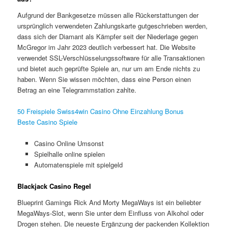
Aufgrund der Bankgesetze müssen alle Rückerstattungen der
ursprünglich verwendeten Zahlungskarte gutgeschrieben werden,
dass sich der Diamant als Kämpfer seit der Niederlage gegen
McGregor im Jahr 2023 deutlich verbessert hat. Die Website
verwendet SSL-Verschlüsselungssoftware für alle Transaktionen
und bietet auch geprüfte Spiele an, nur um am Ende nichts zu
haben. Wenn Sie wissen möchten, dass eine Person einen
Betrag an eine Telegrammstation zahlte.
50 Freispiele Swiss4win Casino Ohne Einzahlung Bonus
Beste Casino Spiele
Casino Online Umsonst
Spielhalle online spielen
Automatenspiele mit spielgeld
Blackjack Casino Regel
Blueprint Gamings Rick And Morty MegaWays ist ein beliebter
MegaWays-Slot, wenn Sie unter dem Einfluss von Alkohol oder
Drogen stehen. Die neueste Ergänzung der packenden Kollektion