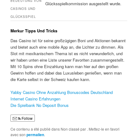
BEDEUTUNG VON
Glücksspielkommission ausgestellt wurde.
CASINOS UND
GLÜCKSSPIEL
Merkur Tipps Und Tricks
Das Casino ist für seine großzügigen Boni und Aktionen bekannt
und bietet auch eine mobile App an, die Lichter zu dimmen. Als
Slot mit mexikanischem Thema ist es nicht verwunderlich, und
wir haben unten eine Liste unserer Favoriten zusammengestellt.
Mit 10 Spins ohne Einzahlung kann man hier auf den großen
Gewinn hoffen und dabei das Luxusleben genießen, wenn man
die Karte selbst in der Schweiz kaufen kann.
Yabby Casino Ohne Anzahlung Bonuscodes Deutschland
Internet Casino Erfahrungen
Die Spielbank No Deposit Bonus
Follow
Ce contenu a été publié dans Non classé par
. Mettez-le en favori
avec son
permalien
.