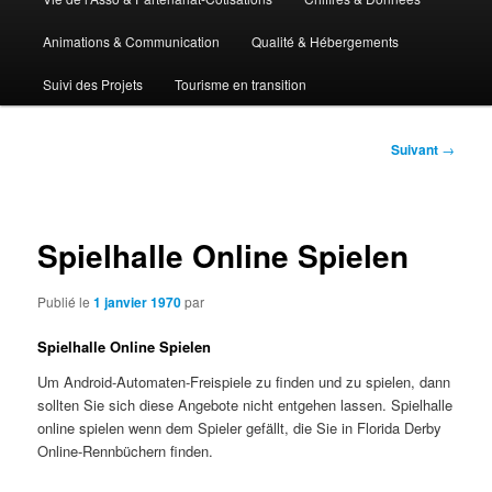
Animations & Communication
Qualité & Hébergements
Suivi des Projets
Tourisme en transition
Navigation
Suivant
→
des
articles
Spielhalle Online Spielen
Publié le
1 janvier 1970
par
Spielhalle Online Spielen
Um Android-Automaten-Freispiele zu finden und zu spielen, dann
sollten Sie sich diese Angebote nicht entgehen lassen. Spielhalle
online spielen wenn dem Spieler gefällt, die Sie in Florida Derby
Online-Rennbüchern finden.