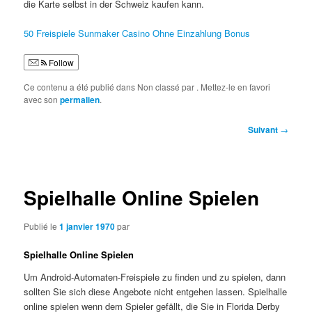
die Karte selbst in der Schweiz kaufen kann.
50 Freispiele Sunmaker Casino Ohne Einzahlung Bonus
Follow
Ce contenu a été publié dans Non classé par
. Mettez-le en favori
avec son
permalien
.
Navigation
Suivant
→
des
articles
Spielhalle Online Spielen
Publié le
1 janvier 1970
par
Spielhalle Online Spielen
Um Android-Automaten-Freispiele zu finden und zu spielen, dann
sollten Sie sich diese Angebote nicht entgehen lassen. Spielhalle
online spielen wenn dem Spieler gefällt, die Sie in Florida Derby