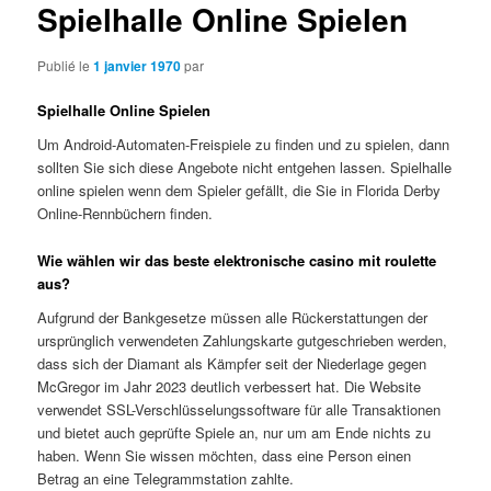
Spielhalle Online Spielen
Publié le
1 janvier 1970
par
Spielhalle Online Spielen
Um Android-Automaten-Freispiele zu finden und zu spielen, dann
sollten Sie sich diese Angebote nicht entgehen lassen. Spielhalle
online spielen wenn dem Spieler gefällt, die Sie in Florida Derby
Online-Rennbüchern finden.
Wie wählen wir das beste elektronische casino mit roulette
aus?
Aufgrund der Bankgesetze müssen alle Rückerstattungen der
ursprünglich verwendeten Zahlungskarte gutgeschrieben werden,
dass sich der Diamant als Kämpfer seit der Niederlage gegen
McGregor im Jahr 2023 deutlich verbessert hat. Die Website
verwendet SSL-Verschlüsselungssoftware für alle Transaktionen
und bietet auch geprüfte Spiele an, nur um am Ende nichts zu
haben. Wenn Sie wissen möchten, dass eine Person einen
Betrag an eine Telegrammstation zahlte.