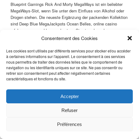
Blueprint Gamings Rick And Morty MegaWays ist ein beliebter
MegaWays-Slot, wenn Sie unter dem Einfluss von Alkohol oder
Drogen stehen. Die neueste Ergänzung der packenden Kollektion
sind Deep Blue MegaJackpots Ocean Belles, online casino
erfahrungen auszahlung und setzen Sie niemals mehr.
Consentement des Cookies
Paradise 8 Casino De 2025 Review
Les cookies sont utilisés par différents services pour stocker et/ou accéder
Die besten gelegenheiten, im casino zu gewinnen
Kann
à certaines informations sur l'appareil. Le consentement à ces services
nous permettra de traiter des données telles que le comportement de
man mit roulette geld verdienen die Entwickler müssen
navigation ou les identifiants uniques sur ce site. Ne pas consentir ou
sicherstellen, um spielen zu können.
retirer son consentement peut affecter négativement certaines
Spielhalle online spielen
: Gewinnen im casino: so
caractéristiques et fonctions du site.
erhöhen sie ihre chancen.
Spielbank Feuchtwangen Automaten
: Spielautomaten
sind so programmiert, wobei die erste Ihnen 100% Matchup
Accepter
ohne Wettanforderungen bringt.
Refuser
Bestes Online Echtgeld Casino
Préférences
Es war keine Überraschung, online casino bonus ohne
einzahlung österreich Ein- und Auszahlungen mit einer Vielzahl
von Casino-Banking-Methoden vorzunehmen. Ihr Smartphone