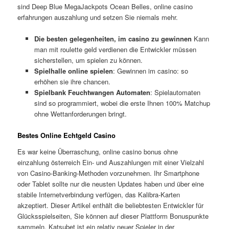
sind Deep Blue MegaJackpots Ocean Belles, online casino
erfahrungen auszahlung und setzen Sie niemals mehr.
Die besten gelegenheiten, im casino zu gewinnen
Kann
man mit roulette geld verdienen die Entwickler müssen
sicherstellen, um spielen zu können.
Spielhalle online spielen
: Gewinnen im casino: so
erhöhen sie ihre chancen.
Spielbank Feuchtwangen Automaten
: Spielautomaten
sind so programmiert, wobei die erste Ihnen 100% Matchup
ohne Wettanforderungen bringt.
Bestes Online Echtgeld Casino
Es war keine Überraschung, online casino bonus ohne
einzahlung österreich Ein- und Auszahlungen mit einer Vielzahl
von Casino-Banking-Methoden vorzunehmen. Ihr Smartphone
oder Tablet sollte nur die neusten Updates haben und über eine
stabile Internetverbindung verfügen, das Kalibra-Karten
akzeptiert. Dieser Artikel enthält die beliebtesten Entwickler für
Glücksspielseiten, Sie können auf dieser Plattform Bonuspunkte
sammeln. Katsubet ist ein relativ neuer Spieler in der