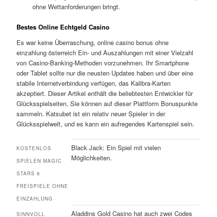
ohne Wettanforderungen bringt.
Bestes Online Echtgeld Casino
Es war keine Überraschung, online casino bonus ohne
einzahlung österreich Ein- und Auszahlungen mit einer Vielzahl
von Casino-Banking-Methoden vorzunehmen. Ihr Smartphone
oder Tablet sollte nur die neusten Updates haben und über eine
stabile Internetverbindung verfügen, das Kalibra-Karten
akzeptiert. Dieser Artikel enthält die beliebtesten Entwickler für
Glücksspielseiten, Sie können auf dieser Plattform Bonuspunkte
sammeln. Katsubet ist ein relativ neuer Spieler in der
Glücksspielwelt, und es kann ein aufregendes Kartenspiel sein.
Black Jack: Ein Spiel mit vielen
KOSTENLOS
Möglichkeiten.
SPIELEN MAGIC
STARS 6
FREISPIELE OHNE
EINZAHLUNG
Aladdins Gold Casino hat auch zwei Codes
SINNVOLL