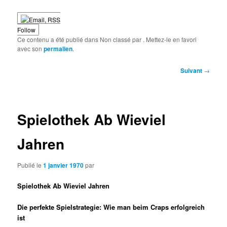
Follow
Ce contenu a été publié dans Non classé par
. Mettez-le en favori
avec son
permalien
.
Navigation
Suivant
→
des
articles
Spielothek Ab Wieviel
Jahren
Publié le
1 janvier 1970
par
Spielothek Ab Wieviel Jahren
Die perfekte Spielstrategie: Wie man beim Craps erfolgreich
ist