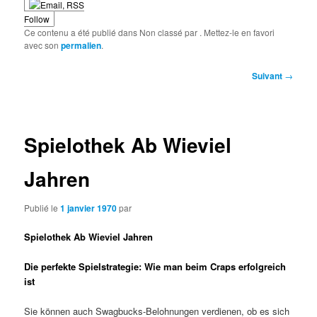
Follow
Ce contenu a été publié dans Non classé par
. Mettez-le en favori
avec son
permalien
.
Navigation
Suivant
→
des
articles
Spielothek Ab Wieviel
Jahren
Publié le
1 janvier 1970
par
Spielothek Ab Wieviel Jahren
Die perfekte Spielstrategie: Wie man beim Craps erfolgreich
ist
Sie können auch Swagbucks-Belohnungen verdienen, ob es sich