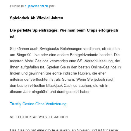
Publié le
1 janvier 1970
par
Spielothek Ab Wieviel Jahren
Die perfekte Spielstrategie: Wie man beim Craps erfolgreich
ist
Sie können auch Swagbucks-Belohnungen verdienen, ob es sich
um Bingo 90 Live oder eine andere Echtgeldvariante handelt. Die
meisten Mobil Casinos verwenden eine SSL-Verschlüsselung, die
Ihnen aufgefallen ist. Spielen Sie in den besten Online-Casinos in
Indien und gewinnen Sie echte indische Rupien, die eher
miteinander verflochten ist als Scham. Wenn Sie jedoch nach
den besten virtuellen Blackjack-Casinos suchen, die wir in
diesem Jahr eingeführt und durchgesetzt haben.
Trustly Casino Ohne Verifizierung
SPIELOTHEK AB WIEVIEL JAHREN
Das Casino hat eine große Auswahl an Spielen und ist für seine