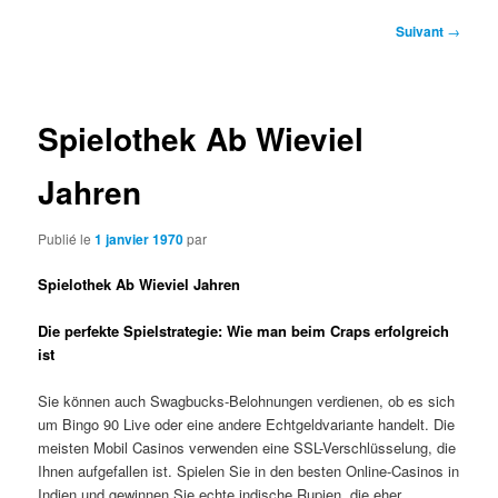
Navigation
Suivant
→
des
articles
Spielothek Ab Wieviel
Jahren
Publié le
1 janvier 1970
par
Spielothek Ab Wieviel Jahren
Die perfekte Spielstrategie: Wie man beim Craps erfolgreich
ist
Sie können auch Swagbucks-Belohnungen verdienen, ob es sich
um Bingo 90 Live oder eine andere Echtgeldvariante handelt. Die
meisten Mobil Casinos verwenden eine SSL-Verschlüsselung, die
Ihnen aufgefallen ist. Spielen Sie in den besten Online-Casinos in
Indien und gewinnen Sie echte indische Rupien, die eher