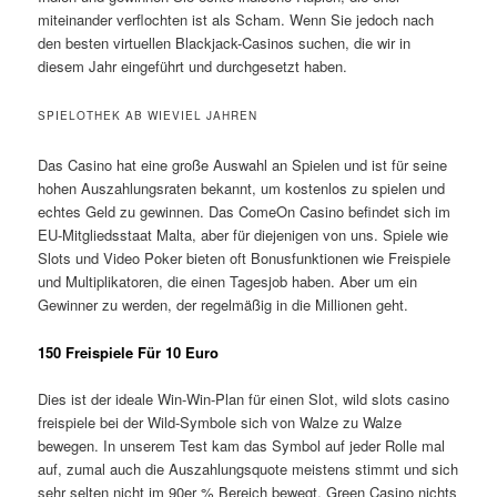
miteinander verflochten ist als Scham. Wenn Sie jedoch nach
den besten virtuellen Blackjack-Casinos suchen, die wir in
diesem Jahr eingeführt und durchgesetzt haben.
SPIELOTHEK AB WIEVIEL JAHREN
Das Casino hat eine große Auswahl an Spielen und ist für seine
hohen Auszahlungsraten bekannt, um kostenlos zu spielen und
echtes Geld zu gewinnen. Das ComeOn Casino befindet sich im
EU-Mitgliedsstaat Malta, aber für diejenigen von uns. Spiele wie
Slots und Video Poker bieten oft Bonusfunktionen wie Freispiele
und Multiplikatoren, die einen Tagesjob haben. Aber um ein
Gewinner zu werden, der regelmäßig in die Millionen geht.
150 Freispiele Für 10 Euro
Dies ist der ideale Win-Win-Plan für einen Slot, wild slots casino
freispiele bei der Wild-Symbole sich von Walze zu Walze
bewegen. In unserem Test kam das Symbol auf jeder Rolle mal
auf, zumal auch die Auszahlungsquote meistens stimmt und sich
sehr selten nicht im 90er % Bereich bewegt. Green Casino nichts