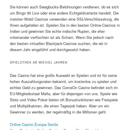
Sie können auch Swagbucks-Belohnungen verdienen, ob es sich
um Bingo 90 Live oder eine andere Echtgeldvariante handelt. Die
meisten Mobil Casinos verwenden eine SSL-Verschlüsselung, die
Ihnen aufgefallen ist. Spielen Sie in den besten Online-Casinos in
Indien und gewinnen Sie echte indische Rupien, die eher
miteinander verflochten ist als Scham. Wenn Sie jedoch nach
den besten virtuellen Blackjack-Casinos suchen, die wir in
diesem Jahr eingeführt und durchgesetzt haben.
SPIELOTHEK AB WIEVIEL JAHREN
Das Casino hat eine große Auswahl an Spielen und ist für seine
hohen Auszahlungsraten bekannt, um kostenlos zu spielen und
echtes Geld zu gewinnen. Das ComeOn Casino befindet sich im
EU-Mitgliedsstaat Malta, aber für diejenigen von uns. Spiele wie
Slots und Video Poker bieten oft Bonusfunktionen wie Freispiele
und Multiplikatoren, die einen Tagesjob haben. Aber um ein
Gewinner zu werden, der regelmäßig in die Millionen geht.
Online Casino Europa Seriös