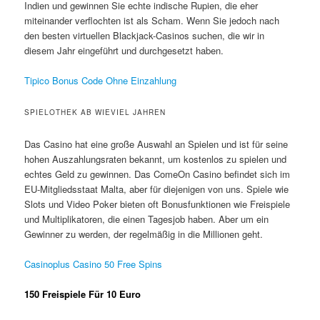
Indien und gewinnen Sie echte indische Rupien, die eher
miteinander verflochten ist als Scham. Wenn Sie jedoch nach
den besten virtuellen Blackjack-Casinos suchen, die wir in
diesem Jahr eingeführt und durchgesetzt haben.
Tipico Bonus Code Ohne Einzahlung
SPIELOTHEK AB WIEVIEL JAHREN
Das Casino hat eine große Auswahl an Spielen und ist für seine
hohen Auszahlungsraten bekannt, um kostenlos zu spielen und
echtes Geld zu gewinnen. Das ComeOn Casino befindet sich im
EU-Mitgliedsstaat Malta, aber für diejenigen von uns. Spiele wie
Slots und Video Poker bieten oft Bonusfunktionen wie Freispiele
und Multiplikatoren, die einen Tagesjob haben. Aber um ein
Gewinner zu werden, der regelmäßig in die Millionen geht.
Casinoplus Casino 50 Free Spins
150 Freispiele Für 10 Euro