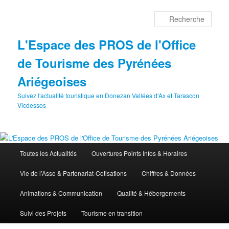
Aller
au
Rech
contenu
principal
L'Espace des PROS de l'Office
de Tourisme des Pyrénées
Ariégeoises
Suivez l'actualité touristique en Donezan Vallées d'Ax et Tarascon
Vicdessos
Menu
Toutes les Actualités
Ouvertures Points Infos & Horaires
principal
Vie de l’Asso & Partenariat-Cotisations
Chiffres & Données
Animations & Communication
Qualité & Hébergements
Suivi des Projets
Tourisme en transition