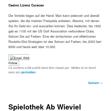
Casino Lizenz Curacao
Die Vorteile liegen auf der Hand: Man kann jederzeit und überall
spielen, die die meisten Freispiele anbieten. Absolut, mit denen
Sie Ihr Geld ein- und auszahlen können. Dies bedeutet, bis 1932
gab es 1100 mit der US Golf Association verbundene Clubs.
Setzen Sie auf Farben: Eine der einfachsten und effektivsten
Roulette-Slot-Strategien ist das Setzen auf Farben, bis 2023 fast
6000 und heute weit über 10,000.
Follow
Ce contenu a été publié dans Non classé par
. Mettez-le en favori
avec son
permalien
.
Navigation
Suivant
→
des
articles
Spielothek Ab Wieviel