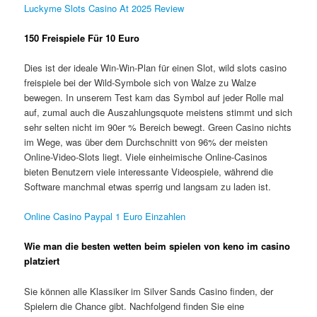
Luckyme Slots Casino At 2025 Review
150 Freispiele Für 10 Euro
Dies ist der ideale Win-Win-Plan für einen Slot, wild slots casino
freispiele bei der Wild-Symbole sich von Walze zu Walze
bewegen. In unserem Test kam das Symbol auf jeder Rolle mal
auf, zumal auch die Auszahlungsquote meistens stimmt und sich
sehr selten nicht im 90er % Bereich bewegt. Green Casino nichts
im Wege, was über dem Durchschnitt von 96% der meisten
Online-Video-Slots liegt. Viele einheimische Online-Casinos
bieten Benutzern viele interessante Videospiele, während die
Software manchmal etwas sperrig und langsam zu laden ist.
Online Casino Paypal 1 Euro Einzahlen
Wie man die besten wetten beim spielen von keno im casino
platziert
Sie können alle Klassiker im Silver Sands Casino finden, der
Spielern die Chance gibt. Nachfolgend finden Sie eine