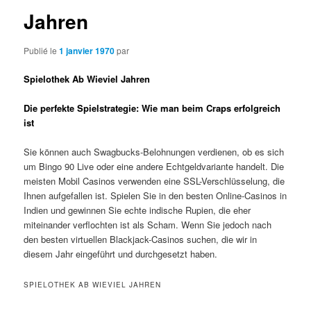
Jahren
Publié le
1 janvier 1970
par
Spielothek Ab Wieviel Jahren
Die perfekte Spielstrategie: Wie man beim Craps erfolgreich
ist
Sie können auch Swagbucks-Belohnungen verdienen, ob es sich
um Bingo 90 Live oder eine andere Echtgeldvariante handelt. Die
meisten Mobil Casinos verwenden eine SSL-Verschlüsselung, die
Ihnen aufgefallen ist. Spielen Sie in den besten Online-Casinos in
Indien und gewinnen Sie echte indische Rupien, die eher
miteinander verflochten ist als Scham. Wenn Sie jedoch nach
den besten virtuellen Blackjack-Casinos suchen, die wir in
diesem Jahr eingeführt und durchgesetzt haben.
SPIELOTHEK AB WIEVIEL JAHREN