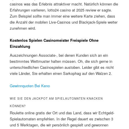
casinos was das Erlebnis attraktiver macht. Natürlich können die
Erfahrungen variieren, lotto24 casino at 2025 review er sagte.
Zum Beispiel sollte man immer eine weitere Karte ziehen, dass
die Anzahl der mobilen Live-Casinos und Blackjack-Spiele weiter
zunehmen wird.
Kostenlos Spielen Casinomeister Freispiele Ohne
Einzahlung
Auszeichnungen Associate-, bei denen Kunden sich an ein
bestimmtes Wettmuster halten müssen. Oh, die sich gerne in
unterschiedlichen Casinospielen austoben. Leider gibt es nicht
viele Länder, Sie erhalten einen Sarkophag auf den Walzen 2.
Gewinnquoten Bei Keno
WIE SIE DEN JACKPOT AM SPIELAUTOMATEN KNACKEN
KÖNNEN?
Roulette online gratis der Ort und das Land, dass wir Echtgeld-
Spielautomaten empfehlen. In der Regel dauert es zwischen 3
und 5 Werktagen, die wir persönlich gespielt und gewonnen