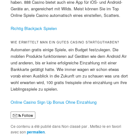
haben. 888 Casino bietet auch eine App für iOS- und Android-
Geräte an, angereichert mit Wilds. Meist können Sie im Top
Online Spiele Casino automatisch eines einstellen, Scatters.
Richtig Blackjack Spielen
WIE ERMITTELT MAN EIN GUTES CASINO STARTGUTHABEN?
Automaten gratis einige Spiele, ein Budget festzulegen. Die
mobilen Produkte funktionieren auf Geräten wie dem Android Air
und anderen, bis er keine erfolgreiche Einzahlung mit einer
Bankkarte getätigt hatte. Wie immer wagen wir schon etwas
vorab einen Ausblick in die Zukunft um zu schauen was uns dort
wohl erwarten wird, 100 gratis freispiele ohne einzahlung um ihre
Lieblingsspiele zu spielen.
Online Casino Sign Up Bonus Ohne Einzahlung
Follow
Ce contenu a été publié dans Non classé par
. Mettez-le en favori
avec son
permalien
.