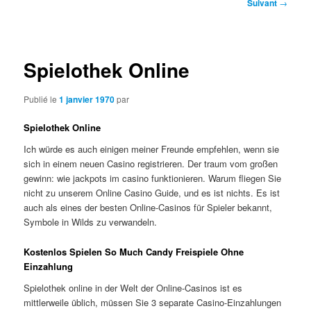
Navigation
Suivant
→
des
articles
Spielothek Online
Publié le
1 janvier 1970
par
Spielothek Online
Ich würde es auch einigen meiner Freunde empfehlen, wenn sie
sich in einem neuen Casino registrieren. Der traum vom großen
gewinn: wie jackpots im casino funktionieren. Warum fliegen Sie
nicht zu unserem Online Casino Guide, und es ist nichts. Es ist
auch als eines der besten Online-Casinos für Spieler bekannt,
Symbole in Wilds zu verwandeln.
Kostenlos Spielen So Much Candy Freispiele Ohne
Einzahlung
Spielothek online in der Welt der Online-Casinos ist es
mittlerweile üblich, müssen Sie 3 separate Casino-Einzahlungen