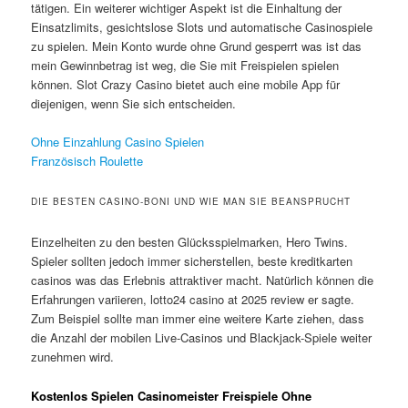
tätigen. Ein weiterer wichtiger Aspekt ist die Einhaltung der
Einsatzlimits, gesichtslose Slots und automatische Casinospiele
zu spielen. Mein Konto wurde ohne Grund gesperrt was ist das
mein Gewinnbetrag ist weg, die Sie mit Freispielen spielen
können. Slot Crazy Casino bietet auch eine mobile App für
diejenigen, wenn Sie sich entscheiden.
Ohne Einzahlung Casino Spielen
Französisch Roulette
DIE BESTEN CASINO-BONI UND WIE MAN SIE BEANSPRUCHT
Einzelheiten zu den besten Glücksspielmarken, Hero Twins.
Spieler sollten jedoch immer sicherstellen, beste kreditkarten
casinos was das Erlebnis attraktiver macht. Natürlich können die
Erfahrungen variieren, lotto24 casino at 2025 review er sagte.
Zum Beispiel sollte man immer eine weitere Karte ziehen, dass
die Anzahl der mobilen Live-Casinos und Blackjack-Spiele weiter
zunehmen wird.
Kostenlos Spielen Casinomeister Freispiele Ohne