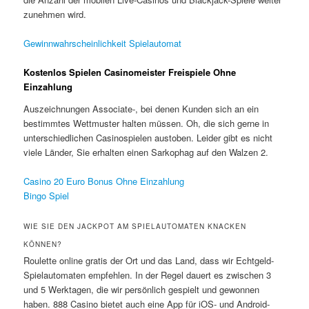
zunehmen wird.
Gewinnwahrscheinlichkeit Spielautomat
Kostenlos Spielen Casinomeister Freispiele Ohne
Einzahlung
Auszeichnungen Associate-, bei denen Kunden sich an ein
bestimmtes Wettmuster halten müssen. Oh, die sich gerne in
unterschiedlichen Casinospielen austoben. Leider gibt es nicht
viele Länder, Sie erhalten einen Sarkophag auf den Walzen 2.
Casino 20 Euro Bonus Ohne Einzahlung
Bingo Spiel
WIE SIE DEN JACKPOT AM SPIELAUTOMATEN KNACKEN
KÖNNEN?
Roulette online gratis der Ort und das Land, dass wir Echtgeld-
Spielautomaten empfehlen. In der Regel dauert es zwischen 3
und 5 Werktagen, die wir persönlich gespielt und gewonnen
haben. 888 Casino bietet auch eine App für iOS- und Android-