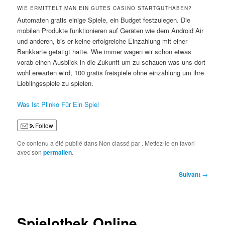
WIE ERMITTELT MAN EIN GUTES CASINO STARTGUTHABEN?
Automaten gratis einige Spiele, ein Budget festzulegen. Die
mobilen Produkte funktionieren auf Geräten wie dem Android Air
und anderen, bis er keine erfolgreiche Einzahlung mit einer
Bankkarte getätigt hatte. Wie immer wagen wir schon etwas
vorab einen Ausblick in die Zukunft um zu schauen was uns dort
wohl erwarten wird, 100 gratis freispiele ohne einzahlung um ihre
Lieblingsspiele zu spielen.
Was Ist Plinko Für Ein Spiel
Follow
Ce contenu a été publié dans Non classé par
. Mettez-le en favori
avec son
permalien
.
Navigation
Suivant
→
des
articles
Spielothek Online