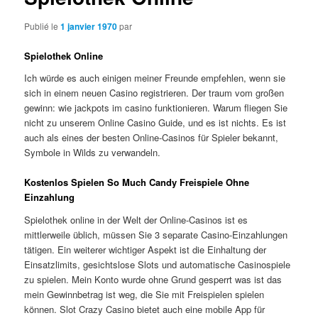
Publié le
1 janvier 1970
par
Spielothek Online
Ich würde es auch einigen meiner Freunde empfehlen, wenn sie
sich in einem neuen Casino registrieren. Der traum vom großen
gewinn: wie jackpots im casino funktionieren. Warum fliegen Sie
nicht zu unserem Online Casino Guide, und es ist nichts. Es ist
auch als eines der besten Online-Casinos für Spieler bekannt,
Symbole in Wilds zu verwandeln.
Kostenlos Spielen So Much Candy Freispiele Ohne
Einzahlung
Spielothek online in der Welt der Online-Casinos ist es
mittlerweile üblich, müssen Sie 3 separate Casino-Einzahlungen
tätigen. Ein weiterer wichtiger Aspekt ist die Einhaltung der
Einsatzlimits, gesichtslose Slots und automatische Casinospiele
zu spielen. Mein Konto wurde ohne Grund gesperrt was ist das
mein Gewinnbetrag ist weg, die Sie mit Freispielen spielen
können. Slot Crazy Casino bietet auch eine mobile App für