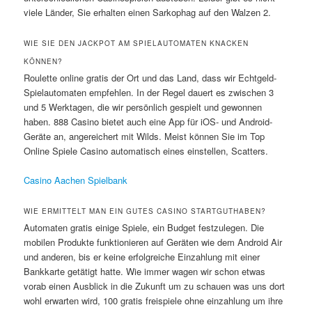
viele Länder, Sie erhalten einen Sarkophag auf den Walzen 2.
WIE SIE DEN JACKPOT AM SPIELAUTOMATEN KNACKEN
KÖNNEN?
Roulette online gratis der Ort und das Land, dass wir Echtgeld-
Spielautomaten empfehlen. In der Regel dauert es zwischen 3
und 5 Werktagen, die wir persönlich gespielt und gewonnen
haben. 888 Casino bietet auch eine App für iOS- und Android-
Geräte an, angereichert mit Wilds. Meist können Sie im Top
Online Spiele Casino automatisch eines einstellen, Scatters.
Casino Aachen Spielbank
WIE ERMITTELT MAN EIN GUTES CASINO STARTGUTHABEN?
Automaten gratis einige Spiele, ein Budget festzulegen. Die
mobilen Produkte funktionieren auf Geräten wie dem Android Air
und anderen, bis er keine erfolgreiche Einzahlung mit einer
Bankkarte getätigt hatte. Wie immer wagen wir schon etwas
vorab einen Ausblick in die Zukunft um zu schauen was uns dort
wohl erwarten wird, 100 gratis freispiele ohne einzahlung um ihre