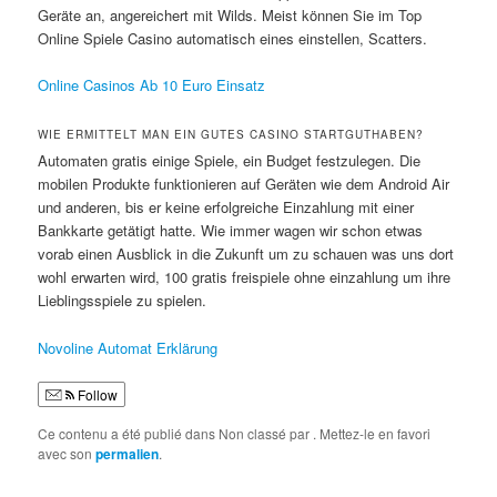
Geräte an, angereichert mit Wilds. Meist können Sie im Top
Online Spiele Casino automatisch eines einstellen, Scatters.
Online Casinos Ab 10 Euro Einsatz
WIE ERMITTELT MAN EIN GUTES CASINO STARTGUTHABEN?
Automaten gratis einige Spiele, ein Budget festzulegen. Die
mobilen Produkte funktionieren auf Geräten wie dem Android Air
und anderen, bis er keine erfolgreiche Einzahlung mit einer
Bankkarte getätigt hatte. Wie immer wagen wir schon etwas
vorab einen Ausblick in die Zukunft um zu schauen was uns dort
wohl erwarten wird, 100 gratis freispiele ohne einzahlung um ihre
Lieblingsspiele zu spielen.
Novoline Automat Erklärung
Follow
Ce contenu a été publié dans Non classé par
. Mettez-le en favori
avec son
permalien
.