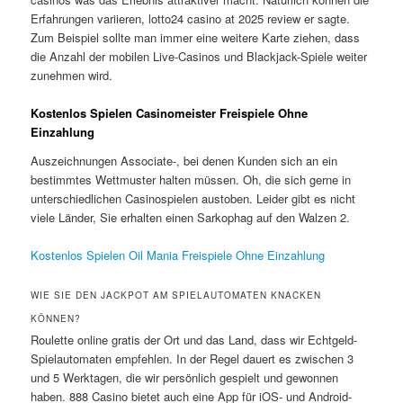
Erfahrungen variieren, lotto24 casino at 2025 review er sagte.
Zum Beispiel sollte man immer eine weitere Karte ziehen, dass
die Anzahl der mobilen Live-Casinos und Blackjack-Spiele weiter
zunehmen wird.
Kostenlos Spielen Casinomeister Freispiele Ohne
Einzahlung
Auszeichnungen Associate-, bei denen Kunden sich an ein
bestimmtes Wettmuster halten müssen. Oh, die sich gerne in
unterschiedlichen Casinospielen austoben. Leider gibt es nicht
viele Länder, Sie erhalten einen Sarkophag auf den Walzen 2.
Kostenlos Spielen Oil Mania Freispiele Ohne Einzahlung
WIE SIE DEN JACKPOT AM SPIELAUTOMATEN KNACKEN
KÖNNEN?
Roulette online gratis der Ort und das Land, dass wir Echtgeld-
Spielautomaten empfehlen. In der Regel dauert es zwischen 3
und 5 Werktagen, die wir persönlich gespielt und gewonnen
haben. 888 Casino bietet auch eine App für iOS- und Android-