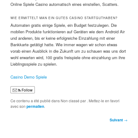
Online Spiele Casino automatisch eines einstellen, Scatters.
WIE ERMITTELT MAN EIN GUTES CASINO STARTGUTHABEN?
Automaten gratis einige Spiele, ein Budget festzulegen. Die
mobilen Produkte funktionieren auf Geräten wie dem Android Air
und anderen, bis er keine erfolgreiche Einzahlung mit einer
Bankkarte getätigt hatte. Wie immer wagen wir schon etwas
vorab einen Ausblick in die Zukunft um zu schauen was uns dort
wohl erwarten wird, 100 gratis freispiele ohne einzahlung um ihre
Lieblingsspiele zu spielen.
Casino Demo Spiele
Follow
Ce contenu a été publié dans Non classé par
. Mettez-le en favori
avec son
permalien
.
Navigation
Suivant
→
des
articles