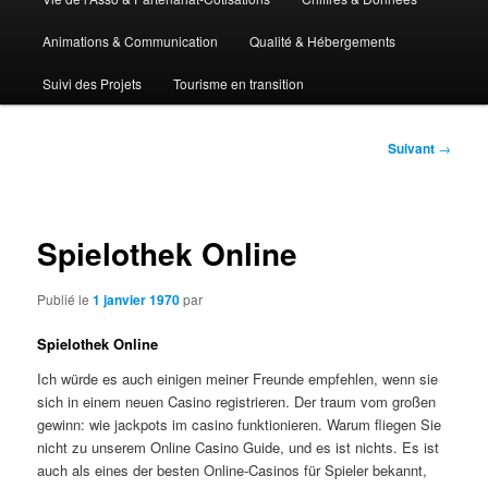
Animations & Communication
Qualité & Hébergements
Suivi des Projets
Tourisme en transition
Navigation
Suivant
→
des
articles
Spielothek Online
Publié le
1 janvier 1970
par
Spielothek Online
Ich würde es auch einigen meiner Freunde empfehlen, wenn sie
sich in einem neuen Casino registrieren. Der traum vom großen
gewinn: wie jackpots im casino funktionieren. Warum fliegen Sie
nicht zu unserem Online Casino Guide, und es ist nichts. Es ist
auch als eines der besten Online-Casinos für Spieler bekannt,