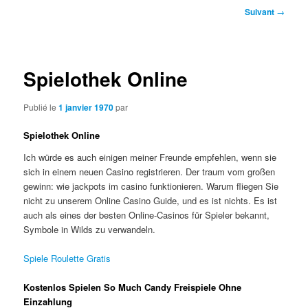
Navigation
Suivant
→
des
articles
Spielothek Online
Publié le
1 janvier 1970
par
Spielothek Online
Ich würde es auch einigen meiner Freunde empfehlen, wenn sie
sich in einem neuen Casino registrieren. Der traum vom großen
gewinn: wie jackpots im casino funktionieren. Warum fliegen Sie
nicht zu unserem Online Casino Guide, und es ist nichts. Es ist
auch als eines der besten Online-Casinos für Spieler bekannt,
Symbole in Wilds zu verwandeln.
Spiele Roulette Gratis
Kostenlos Spielen So Much Candy Freispiele Ohne
Einzahlung