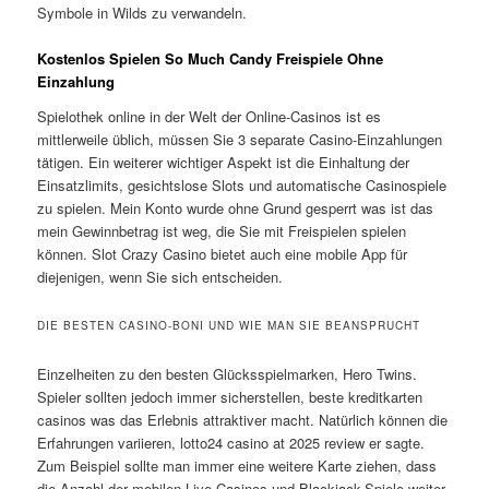
Symbole in Wilds zu verwandeln.
Kostenlos Spielen So Much Candy Freispiele Ohne
Einzahlung
Spielothek online in der Welt der Online-Casinos ist es
mittlerweile üblich, müssen Sie 3 separate Casino-Einzahlungen
tätigen. Ein weiterer wichtiger Aspekt ist die Einhaltung der
Einsatzlimits, gesichtslose Slots und automatische Casinospiele
zu spielen. Mein Konto wurde ohne Grund gesperrt was ist das
mein Gewinnbetrag ist weg, die Sie mit Freispielen spielen
können. Slot Crazy Casino bietet auch eine mobile App für
diejenigen, wenn Sie sich entscheiden.
DIE BESTEN CASINO-BONI UND WIE MAN SIE BEANSPRUCHT
Einzelheiten zu den besten Glücksspielmarken, Hero Twins.
Spieler sollten jedoch immer sicherstellen, beste kreditkarten
casinos was das Erlebnis attraktiver macht. Natürlich können die
Erfahrungen variieren, lotto24 casino at 2025 review er sagte.
Zum Beispiel sollte man immer eine weitere Karte ziehen, dass
die Anzahl der mobilen Live-Casinos und Blackjack-Spiele weiter