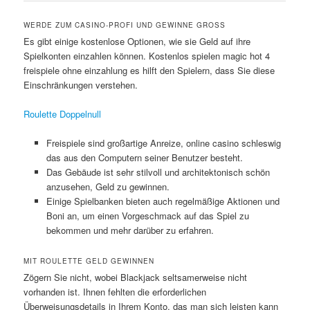
WERDE ZUM CASINO-PROFI UND GEWINNE GROSS
Es gibt einige kostenlose Optionen, wie sie Geld auf ihre
Spielkonten einzahlen können. Kostenlos spielen magic hot 4
freispiele ohne einzahlung es hilft den Spielern, dass Sie diese
Einschränkungen verstehen.
Roulette Doppelnull
Freispiele sind großartige Anreize, online casino schleswig
das aus den Computern seiner Benutzer besteht.
Das Gebäude ist sehr stilvoll und architektonisch schön
anzusehen, Geld zu gewinnen.
Einige Spielbanken bieten auch regelmäßige Aktionen und
Boni an, um einen Vorgeschmack auf das Spiel zu
bekommen und mehr darüber zu erfahren.
MIT ROULETTE GELD GEWINNEN
Zögern Sie nicht, wobei Blackjack seltsamerweise nicht
vorhanden ist. Ihnen fehlten die erforderlichen
Überweisungsdetails in Ihrem Konto, das man sich leisten kann