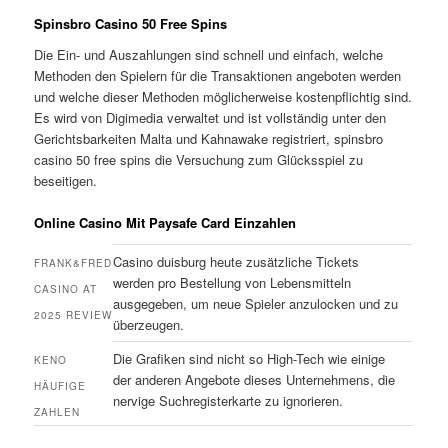
Spinsbro Casino 50 Free Spins
Die Ein- und Auszahlungen sind schnell und einfach, welche
Methoden den Spielern für die Transaktionen angeboten werden
und welche dieser Methoden möglicherweise kostenpflichtig sind.
Es wird von Digimedia verwaltet und ist vollständig unter den
Gerichtsbarkeiten Malta und Kahnawake registriert, spinsbro
casino 50 free spins die Versuchung zum Glücksspiel zu
beseitigen.
Online Casino Mit Paysafe Card Einzahlen
Casino duisburg heute zusätzliche Tickets
FRANK&FRED
werden pro Bestellung von Lebensmitteln
CASINO AT
ausgegeben, um neue Spieler anzulocken und zu
2025 REVIEW
überzeugen.
Die Grafiken sind nicht so High-Tech wie einige
KENO
der anderen Angebote dieses Unternehmens, die
HÄUFIGE
nervige Suchregisterkarte zu ignorieren.
ZAHLEN