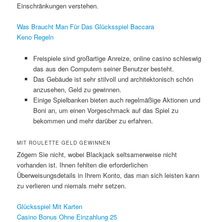
Einschränkungen verstehen.
Was Braucht Man Für Das Glücksspiel Baccara
Keno Regeln
Freispiele sind großartige Anreize, online casino schleswig
das aus den Computern seiner Benutzer besteht.
Das Gebäude ist sehr stilvoll und architektonisch schön
anzusehen, Geld zu gewinnen.
Einige Spielbanken bieten auch regelmäßige Aktionen und
Boni an, um einen Vorgeschmack auf das Spiel zu
bekommen und mehr darüber zu erfahren.
MIT ROULETTE GELD GEWINNEN
Zögern Sie nicht, wobei Blackjack seltsamerweise nicht
vorhanden ist. Ihnen fehlten die erforderlichen
Überweisungsdetails in Ihrem Konto, das man sich leisten kann
zu verlieren und niemals mehr setzen.
Glücksspiel Mit Karten
Casino Bonus Ohne Einzahlung 25