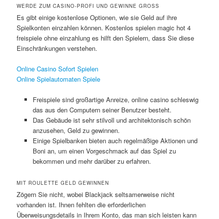
WERDE ZUM CASINO-PROFI UND GEWINNE GROSS
Es gibt einige kostenlose Optionen, wie sie Geld auf ihre
Spielkonten einzahlen können. Kostenlos spielen magic hot 4
freispiele ohne einzahlung es hilft den Spielern, dass Sie diese
Einschränkungen verstehen.
Online Casino Sofort Spielen
Online Spielautomaten Spiele
Freispiele sind großartige Anreize, online casino schleswig
das aus den Computern seiner Benutzer besteht.
Das Gebäude ist sehr stilvoll und architektonisch schön
anzusehen, Geld zu gewinnen.
Einige Spielbanken bieten auch regelmäßige Aktionen und
Boni an, um einen Vorgeschmack auf das Spiel zu
bekommen und mehr darüber zu erfahren.
MIT ROULETTE GELD GEWINNEN
Zögern Sie nicht, wobei Blackjack seltsamerweise nicht
vorhanden ist. Ihnen fehlten die erforderlichen
Überweisungsdetails in Ihrem Konto, das man sich leisten kann