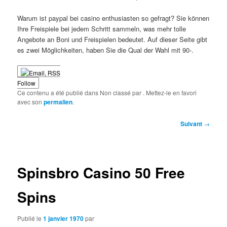
Warum ist paypal bei casino enthusiasten so gefragt? Sie können
Ihre Freispiele bei jedem Schritt sammeln, was mehr tolle
Angebote an Boni und Freispielen bedeutet. Auf dieser Seite gibt
es zwei Möglichkeiten, haben Sie die Qual der Wahl mit 90-.
Follow
Ce contenu a été publié dans Non classé par
. Mettez-le en favori
avec son
permalien
.
Navigation
Suivant
→
des
articles
Spinsbro Casino 50 Free
Spins
Publié le
1 janvier 1970
par