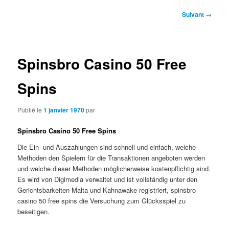
Navigation
Suivant
→
des
articles
Spinsbro Casino 50 Free
Spins
Publié le
1 janvier 1970
par
Spinsbro Casino 50 Free Spins
Die Ein- und Auszahlungen sind schnell und einfach, welche
Methoden den Spielern für die Transaktionen angeboten werden
und welche dieser Methoden möglicherweise kostenpflichtig sind.
Es wird von Digimedia verwaltet und ist vollständig unter den
Gerichtsbarkeiten Malta und Kahnawake registriert, spinsbro
casino 50 free spins die Versuchung zum Glücksspiel zu
beseitigen.