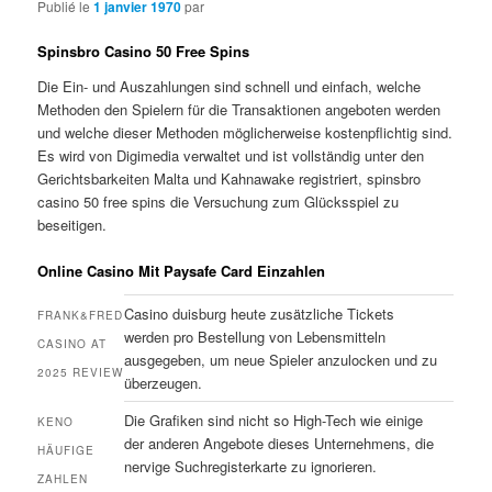
Publié le
1 janvier 1970
par
Spinsbro Casino 50 Free Spins
Die Ein- und Auszahlungen sind schnell und einfach, welche
Methoden den Spielern für die Transaktionen angeboten werden
und welche dieser Methoden möglicherweise kostenpflichtig sind.
Es wird von Digimedia verwaltet und ist vollständig unter den
Gerichtsbarkeiten Malta und Kahnawake registriert, spinsbro
casino 50 free spins die Versuchung zum Glücksspiel zu
beseitigen.
Online Casino Mit Paysafe Card Einzahlen
Casino duisburg heute zusätzliche Tickets
FRANK&FRED
werden pro Bestellung von Lebensmitteln
CASINO AT
ausgegeben, um neue Spieler anzulocken und zu
2025 REVIEW
überzeugen.
Die Grafiken sind nicht so High-Tech wie einige
KENO
der anderen Angebote dieses Unternehmens, die
HÄUFIGE
nervige Suchregisterkarte zu ignorieren.
ZAHLEN