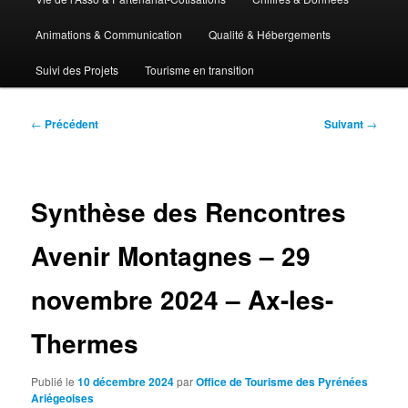
Animations & Communication
Qualité & Hébergements
Suivi des Projets
Tourisme en transition
Navigation
←
Précédent
Suivant
→
des
articles
Synthèse des Rencontres
Avenir Montagnes – 29
novembre 2024 – Ax-les-
Thermes
Publié le
10 décembre 2024
par
Office de Tourisme des Pyrénées
Ariégeoises