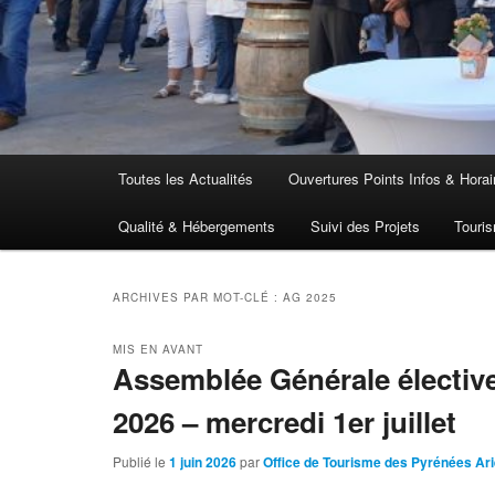
Menu
Toutes les Actualités
Ouvertures Points Infos & Horai
principal
Qualité & Hébergements
Suivi des Projets
Touris
ARCHIVES PAR MOT-CLÉ :
AG 2025
MIS EN AVANT
Assemblée Générale élective
2026 – mercredi 1er juillet
Publié le
1 juin 2026
par
Office de Tourisme des Pyrénées Ar