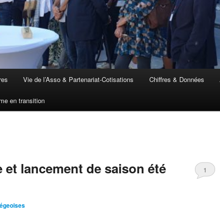
res
Vie de l’Asso & Partenariat-Cotisations
Chiffres & Données
me en transition
 et lancement de saison été
1
iégeoises