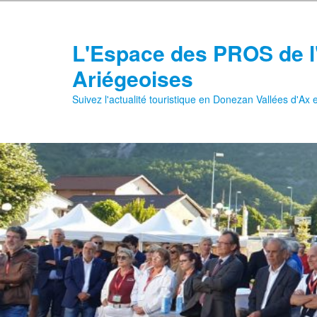
Aller
Aller
au
au
contenu
contenu
L'Espace des PROS de l
principal
secondaire
Ariégeoises
Suivez l'actualité touristique en Donezan Vallées d'Ax