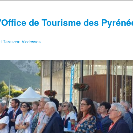
'Office de Tourisme des Pyréné
 et Tarascon Vicdessos