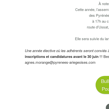
À note
Cette année, l’assemb
des Pyrénée
à 17h au 
route d’Ussat
Elle sera suivie du l
Une année élective où les adhérents seront conviés à
inscriptions et candidatures avant le 30 juin
!!! Be
agnes.morange@pyrenees-ariegeoises.com
Bull
Pou