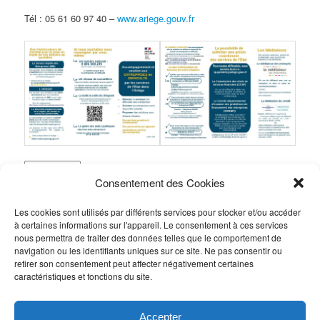
Tél : 05 61 60 97 40 –
www.ariege.gouv.fr
Follow
Consentement des Cookies
Publié dans
Suivi des Projets
,
Toutes les Actualités
|
Marqué avec
aide état
,
aides mobilisables
,
blocage agriculteurs
,
difficultes
,
Les cookies sont utilisés par différents services pour stocker et/ou accéder
manifestations
,
préfecture
|
Laisser un commentaire
à certaines informations sur l'appareil. Le consentement à ces services
nous permettra de traiter des données telles que le comportement de
navigation ou les identifiants uniques sur ce site. Ne pas consentir ou
R
retirer son consentement peut affecter négativement certaines
caractéristiques et fonctions du site.
e
c
h
FLUX RSS
Accepter
e