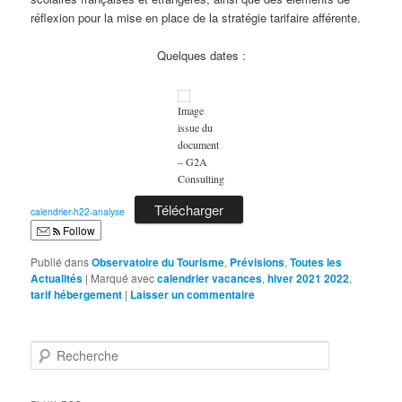
réflexion pour la mise en place de la stratégie tarifaire afférente.
Quelques dates :
Image
issue du
document
– G2A
Consulting
Télécharger
calendrier-h22-analyse
Follow
Publié dans
Observatoire du Tourisme
,
Prévisions
,
Toutes les
Actualités
|
Marqué avec
calendrier vacances
,
hiver 2021 2022
,
tarif hébergement
|
Laisser un commentaire
R
e
c
h