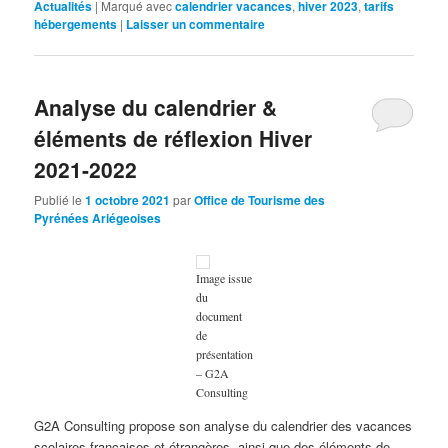
Actualités
|
Marqué avec
calendrier vacances
,
hiver 2023
,
tarifs
hébergements
|
Laisser un commentaire
Analyse du calendrier &
éléments de réflexion Hiver
2021-2022
Publié le
1 octobre 2021
par
Office de Tourisme des
Pyrénées Ariégeoises
Image issue
du
document
de
présentation
– G2A
Consulting
G2A Consulting propose son analyse du calendrier des vacances
scolaires françaises et étrangères, ainsi que des éléments de