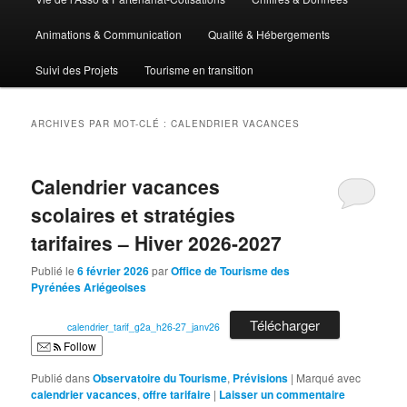
Animations & Communication
Qualité & Hébergements
Suivi des Projets
Tourisme en transition
ARCHIVES PAR MOT-CLÉ :
CALENDRIER VACANCES
Calendrier vacances
scolaires et stratégies
tarifaires – Hiver 2026-2027
Publié le
6 février 2026
par
Office de Tourisme des
Pyrénées Ariégeoises
Télécharger
calendrier_tarif_g2a_h26-27_janv26
Follow
Publié dans
Observatoire du Tourisme
,
Prévisions
|
Marqué avec
calendrier vacances
,
offre tarifaire
|
Laisser un commentaire