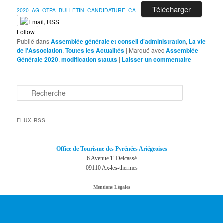
Télécharger
2020_AG_OTPA_BULLETIN_CANDIDATURE_CA
Follow
Publié dans
Assemblée générale et conseil d'administration
,
La vie
de l'Association
,
Toutes les Actualités
|
Marqué avec
Assemblée
Générale 2020
,
modification statuts
|
Laisser un commentaire
R
e
c
h
FLUX RSS
e
r
c
Office de Tourisme des Pyrénées Ariégeoises
h
6 Avenue T. Delcassé
e
09110 Ax-les-thermes
Mentions Légales