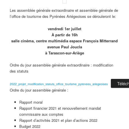
Les assemblée générale extraordinaire et assemblée générale de
l’office de tourisme des Pyrénées Ariégeoises se dérouleront le:
vendredi 1er juillet
À partir de 16h
salle cinéma, centre multimédia espace François Mitterrand
avenue Paul Joucla
à Tarascon-sur-Ariège
Ordre du jour assemblée générale extraordinaire : modification
des statuts
Téléc
2022_projet_modification_statuts_office_tourisme_pyrenees_ariegeoises
Ordre du jour assemblée générale :
Rapport moral
Rapport financier 2021 et renouvellement mandat
commissaire aux comptes
Rapport d’activités 2021 et plan d’actions 2022
Budget 2022