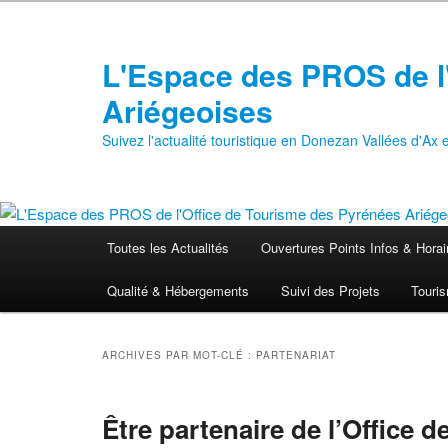
Aller
Aller
au
au
contenu
contenu
L'Espace des PROS de l
principal
secondaire
Ariégeoises
Suivez l'actualité touristique en Donezan Vallées d'Ax
Menu
Toutes les Actualités
Ouvertures Points Infos & Horai
principal
Qualité & Hébergements
Suivi des Projets
Touris
ARCHIVES PAR MOT-CLÉ :
PARTENARIAT
Être partenaire de l’Office 