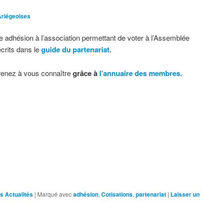
Ariégeoises
e adhésion à l’association permettant de voter à l’Assemblée
écrits dans le
guide du partenariat.
prenez à vous connaître
grâce à
l’annuaire des membres.
es Actualités
|
Marqué avec
adhésion
,
Cotisations
,
partenariat
|
Laisser un