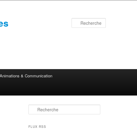
es
Recherche
Animations & Communication
R
e
c
h
FLUX RSS
e
r