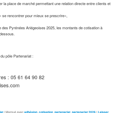
r la place de marché permettant une relation directe entre clients et
 « se rencontrer pour mieux se prescrire»,
e des Pyrénées Ariégeoises 2025, les montants de cotisation à
i-dessous.
du pôle Partenariat :
res : 05 61 64 90 82
oises.com
iat
|
Marqué avec
adhésion
,
cotisation
,
partenariat
,
partenariat 2026
|
Laisser