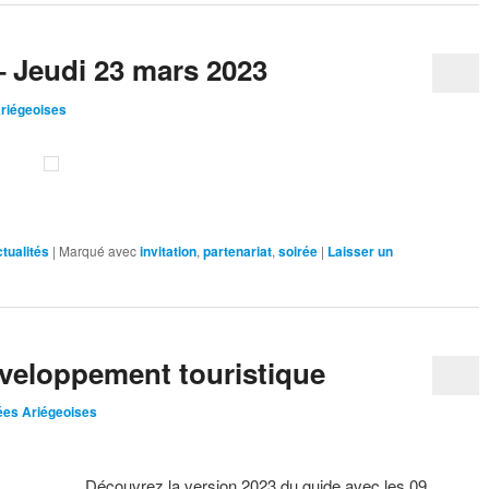
– Jeudi 23 mars 2023
Ariégeoises
tualités
|
Marqué avec
invitation
,
partenariat
,
soirée
|
Laisser un
éveloppement touristique
ées Ariégeoises
Découvrez la version 2023 du guide avec les 09