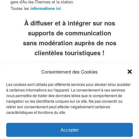
gare d’Ax-les-Thermes et la station.
Toutes les
informations ici
À diffuser et à intégrer sur nos
supports de communication
sans modération auprès de nos
clientèles touristiques !
Consentement des Cookies
Follow
Publié dans
Toutes les Actualités
|
Marqué avec
mobilité
,
skirail
,
Les cookies sont utilisés par différents services pour stocker et/ou accéder
train
|
Laisser un commentaire
à certaines informations sur l'appareil. Le consentement à ces services
nous permettra de traiter des données telles que le comportement de
navigation ou les identifiants uniques sur ce site. Ne pas consentir ou
retirer son consentement peut affecter négativement certaines
R
caractéristiques et fonctions du site.
e
c
h
FLUX RSS
Accepter
e
r