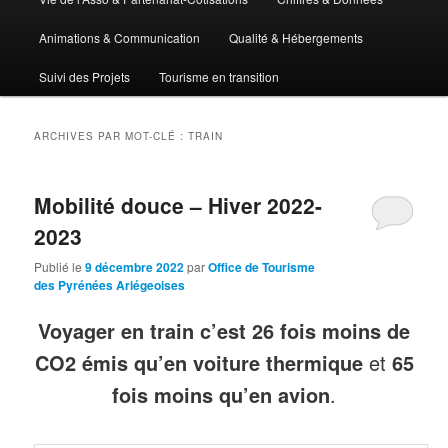
Animations & Communication
Qualité & Hébergements
Suivi des Projets
Tourisme en transition
ARCHIVES PAR MOT-CLÉ :
TRAIN
Mobilité douce – Hiver 2022-
2023
Publié le
9 décembre 2022
par
Office de Tourisme
des Pyrénées Ariégeoises
Voyager en train c’est 26 fois moins de
CO2 émis
qu’en voiture thermique
et
65
fois moins qu’en avion
.