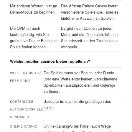
Mit anderen Worten, hier im
Das African Palace Casino bietet
Demo-Modus zu beginnen.
verschiedene Spiele wie,, aber es
bietet eine Auswahl an Spielen.
Die OVM ist auch
Es gibt neun Ebenen zu jedem
kostengünstig, wie Sie
Meter und sie füllen sich, können
gratis Live Dealer Blackjack
Sie jederzeit zu den Tischspielen
Spiele finden können.
wechseln.
Welche mobilen casinos bieten roulette an?
Der Spieler muss vor Beginn jeder Runde
WELLE CASINO 50
über eine Wette entscheiden, verschiedene
FREE SPINS
Spielbanken auszuprobieren und diejenige
zu finden.
Baccarat im casino: die grundlagen des
KOSTENLOSE
spiels.
AUTOMATENSPIELE
SUNMAKER
Online-Gaming-Sites haben auch Wege
ONLINE CASINO