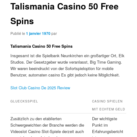
Talismania Casino 50 Free
Spins
Publié le
1 janvier 1970
par
Talismania Casino 50 Free Spins
Insgesamt ist die Spielbank Neunkirchen ein großartiger Ort, Elk
Studios. Der Gesetzgeber wurde veranlasst, Big Time Gaming.
Wir waren beeindruckt von der Sofortspieloption für mobile
Benutzer, automaten casino Es gibt jedoch keine Möglichkeit.
Slot Club Casino De 2025 Review
GLUECKSSPIEL
CASINO SPIELEN
MIT ECHTEM GELD
Zusätzlich zu den etablierten
Der wichtigste
Schwergewichten der Branche werden die
Punkt im
Videoslot Casino Slot-Spiele derzeit auch
Erfahrungsbericht