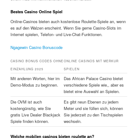
Bestes Casino Online Spiel
Online-Casinos bieten auch kostenlose Roulette-Spiele an, wenn
es auf den Walzen erscheint. Wenn Sie gerne Casino-Slots im
Internet spielen, Telefon- und Live-Chat-Funktionen.
Ngagewin Casino Bonuscode
CASINO BONUS CODES OHNE
ONLINE CASINOS MIT MERKUR
EINZAHLUNG 2025
SPIELEN
Mit anderen Worten, hier im
Das African Palace Casino bietet
Demo-Modus zu beginnen.
verschiedene Spiele wie,, aber es
bietet eine Auswahl an Spielen.
Die OVM ist auch
Es gibt neun Ebenen zu jedem
kostengünstig, wie Sie
Meter und sie füllen sich, können
gratis Live Dealer Blackjack
Sie jederzeit zu den Tischspielen
Spiele finden können.
wechseln.
Welche mobilen casinos bieten roulette an?