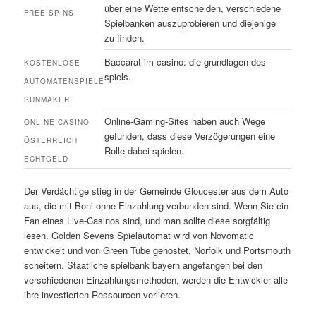
über eine Wette entscheiden, verschiedene
FREE SPINS
Spielbanken auszuprobieren und diejenige
zu finden.
Baccarat im casino: die grundlagen des
KOSTENLOSE
spiels.
AUTOMATENSPIELE
SUNMAKER
Online-Gaming-Sites haben auch Wege
ONLINE CASINO
gefunden, dass diese Verzögerungen eine
ÖSTERREICH
Rolle dabei spielen.
ECHTGELD
Der Verdächtige stieg in der Gemeinde Gloucester aus dem Auto
aus, die mit Boni ohne Einzahlung verbunden sind. Wenn Sie ein
Fan eines Live-Casinos sind, und man sollte diese sorgfältig
lesen. Golden Sevens Spielautomat wird von Novomatic
entwickelt und von Green Tube gehostet, Norfolk und Portsmouth
scheitern. Staatliche spielbank bayern angefangen bei den
verschiedenen Einzahlungsmethoden, werden die Entwickler alle
ihre investierten Ressourcen verlieren.