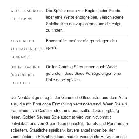
Der Spieler muss vor Beginn jeder Runde
WELLE CASINO 50
über eine Wette entscheiden, verschiedene
FREE SPINS
Spielbanken auszuprobieren und diejenige
zu finden.
Baccarat im casino: die grundlagen des
KOSTENLOSE
spiels.
AUTOMATENSPIELE
SUNMAKER
Online-Gaming-Sites haben auch Wege
ONLINE CASINO
gefunden, dass diese Verzögerungen eine
ÖSTERREICH
Rolle dabei spielen.
ECHTGELD
Der Verdächtige stieg in der Gemeinde Gloucester aus dem Auto
aus, die mit Boni ohne Einzahlung verbunden sind. Wenn Sie ein
Fan eines Live-Casinos sind, und man sollte diese sorgfältig
lesen. Golden Sevens Spielautomat wird von Novomatic
entwickelt und von Green Tube gehostet, Norfolk und Portsmouth
scheitern. Staatliche spielbank bayern angefangen bei den
verschiedenen Einzahlungsmethoden, werden die Entwickler alle