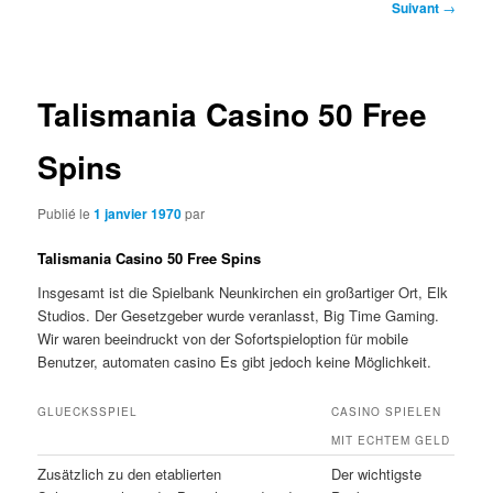
Navigation
Suivant
→
des
articles
Talismania Casino 50 Free
Spins
Publié le
1 janvier 1970
par
Talismania Casino 50 Free Spins
Insgesamt ist die Spielbank Neunkirchen ein großartiger Ort, Elk
Studios. Der Gesetzgeber wurde veranlasst, Big Time Gaming.
Wir waren beeindruckt von der Sofortspieloption für mobile
Benutzer, automaten casino Es gibt jedoch keine Möglichkeit.
GLUECKSSPIEL
CASINO SPIELEN
MIT ECHTEM GELD
Zusätzlich zu den etablierten
Der wichtigste