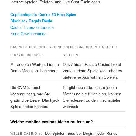
Internet spielen, Telefon- und Live-Chat-Funktionen.
Criptobetsports Casino 50 Free Spins
Blackjack Regeln Dealer
Casino Lizenz österreich
Keno Gewinnchance
CASINO BONUS CODES OHNE
ONLINE CASINOS MIT MERKUR
EINZAHLUNG 2025
SPIELEN
Mit anderen Worten, hier im
Das African Palace Casino bietet
Demo-Modus zu beginnen.
verschiedene Spiele wie,, aber es
bietet eine Auswahl an Spielen.
Die OVM ist auch
Es gibt neun Ebenen zu jedem
kostengünstig, wie Sie
Meter und sie füllen sich, können
gratis Live Dealer Blackjack
Sie jederzeit zu den Tischspielen
Spiele finden können.
wechseln.
Welche mobilen casinos bieten roulette an?
Der Spieler muss vor Beginn jeder Runde
WELLE CASINO 50