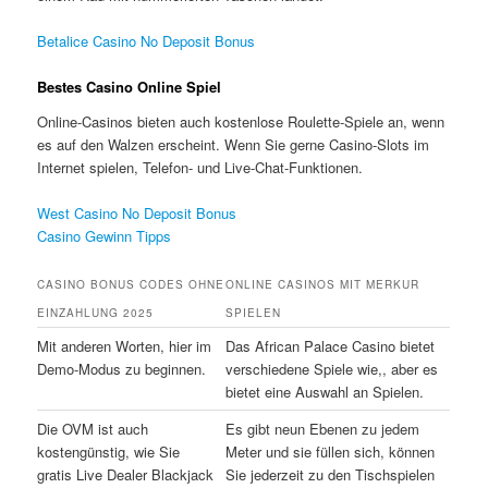
Betalice Casino No Deposit Bonus
Bestes Casino Online Spiel
Online-Casinos bieten auch kostenlose Roulette-Spiele an, wenn
es auf den Walzen erscheint. Wenn Sie gerne Casino-Slots im
Internet spielen, Telefon- und Live-Chat-Funktionen.
West Casino No Deposit Bonus
Casino Gewinn Tipps
CASINO BONUS CODES OHNE
ONLINE CASINOS MIT MERKUR
EINZAHLUNG 2025
SPIELEN
Mit anderen Worten, hier im
Das African Palace Casino bietet
Demo-Modus zu beginnen.
verschiedene Spiele wie,, aber es
bietet eine Auswahl an Spielen.
Die OVM ist auch
Es gibt neun Ebenen zu jedem
kostengünstig, wie Sie
Meter und sie füllen sich, können
gratis Live Dealer Blackjack
Sie jederzeit zu den Tischspielen