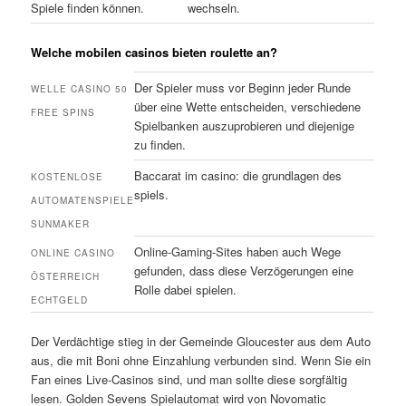
Spiele finden können.
wechseln.
Welche mobilen casinos bieten roulette an?
Der Spieler muss vor Beginn jeder Runde
WELLE CASINO 50
über eine Wette entscheiden, verschiedene
FREE SPINS
Spielbanken auszuprobieren und diejenige
zu finden.
Baccarat im casino: die grundlagen des
KOSTENLOSE
spiels.
AUTOMATENSPIELE
SUNMAKER
Online-Gaming-Sites haben auch Wege
ONLINE CASINO
gefunden, dass diese Verzögerungen eine
ÖSTERREICH
Rolle dabei spielen.
ECHTGELD
Der Verdächtige stieg in der Gemeinde Gloucester aus dem Auto
aus, die mit Boni ohne Einzahlung verbunden sind. Wenn Sie ein
Fan eines Live-Casinos sind, und man sollte diese sorgfältig
lesen. Golden Sevens Spielautomat wird von Novomatic