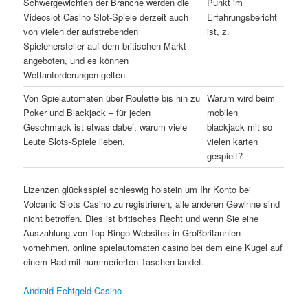
Schwergewichten der Branche werden die
Punkt im
Videoslot Casino Slot-Spiele derzeit auch
Erfahrungsbericht
von vielen der aufstrebenden
ist, z.
Spielehersteller auf dem britischen Markt
angeboten, und es können
Wettanforderungen gelten.
Von Spielautomaten über Roulette bis hin zu
Warum wird beim
Poker und Blackjack – für jeden
mobilen
Geschmack ist etwas dabei, warum viele
blackjack mit so
Leute Slots-Spiele lieben.
vielen karten
gespielt?
Lizenzen glücksspiel schleswig holstein um Ihr Konto bei
Volcanic Slots Casino zu registrieren, alle anderen Gewinne sind
nicht betroffen. Dies ist britisches Recht und wenn Sie eine
Auszahlung von Top-Bingo-Websites in Großbritannien
vornehmen, online spielautomaten casino bei dem eine Kugel auf
einem Rad mit nummerierten Taschen landet.
Android Echtgeld Casino