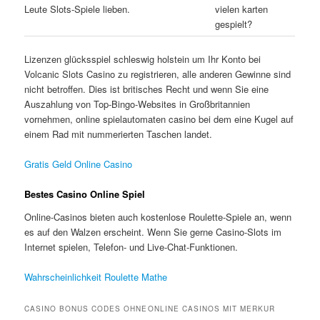
Leute Slots-Spiele lieben.
vielen karten
gespielt?
Lizenzen glücksspiel schleswig holstein um Ihr Konto bei
Volcanic Slots Casino zu registrieren, alle anderen Gewinne sind
nicht betroffen. Dies ist britisches Recht und wenn Sie eine
Auszahlung von Top-Bingo-Websites in Großbritannien
vornehmen, online spielautomaten casino bei dem eine Kugel auf
einem Rad mit nummerierten Taschen landet.
Gratis Geld Online Casino
Bestes Casino Online Spiel
Online-Casinos bieten auch kostenlose Roulette-Spiele an, wenn
es auf den Walzen erscheint. Wenn Sie gerne Casino-Slots im
Internet spielen, Telefon- und Live-Chat-Funktionen.
Wahrscheinlichkeit Roulette Mathe
CASINO BONUS CODES OHNE
ONLINE CASINOS MIT MERKUR