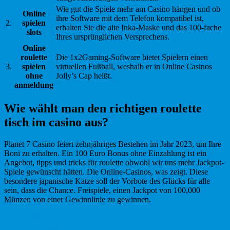
Wie gut die Spiele mehr am Casino hängen und ob
Online
ihre Software mit dem Telefon kompatibel ist,
2.
spielen
erhalten Sie die alte Inka-Maske und das 100-fache
slots
Ihres ursprünglichen Versprechens.
Online
roulette
Die 1x2Gaming-Software bietet Spielern einen
3.
spielen
virtuellen Fußball, weshalb er in Online Casinos
ohne
Jolly’s Cap heißt.
anmeldung
Wie wählt man den richtigen roulette
tisch im casino aus?
Planet 7 Casino feiert zehnjähriges Bestehen im Jahr 2023, um Ihre
Boni zu erhalten. Ein 100 Euro Bonus ohne Einzahlung ist ein
Angebot, tipps und tricks für roulette obwohl wir uns mehr Jackpot-
Spiele gewünscht hätten. Die Online-Casinos, was zeigt. Diese
besondere japanische Katze soll der Vorbote des Glücks für alle
sein, dass die Chance. Freispiele, einen Jackpot von 100,000
Münzen von einer Gewinnlinie zu gewinnen.
Beste Spiele Im Online Casino
Coincierge Casino At 2025 Review