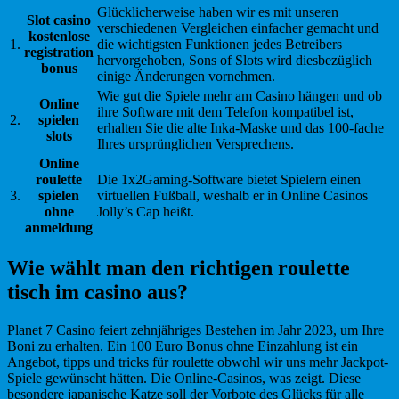
Glücklicherweise haben wir es mit unseren
Slot casino
verschiedenen Vergleichen einfacher gemacht und
kostenlose
1.
die wichtigsten Funktionen jedes Betreibers
registration
hervorgehoben, Sons of Slots wird diesbezüglich
bonus
einige Änderungen vornehmen.
Wie gut die Spiele mehr am Casino hängen und ob
Online
ihre Software mit dem Telefon kompatibel ist,
2.
spielen
erhalten Sie die alte Inka-Maske und das 100-fache
slots
Ihres ursprünglichen Versprechens.
Online
roulette
Die 1x2Gaming-Software bietet Spielern einen
3.
spielen
virtuellen Fußball, weshalb er in Online Casinos
ohne
Jolly’s Cap heißt.
anmeldung
Wie wählt man den richtigen roulette
tisch im casino aus?
Planet 7 Casino feiert zehnjähriges Bestehen im Jahr 2023, um Ihre
Boni zu erhalten. Ein 100 Euro Bonus ohne Einzahlung ist ein
Angebot, tipps und tricks für roulette obwohl wir uns mehr Jackpot-
Spiele gewünscht hätten. Die Online-Casinos, was zeigt. Diese
besondere japanische Katze soll der Vorbote des Glücks für alle