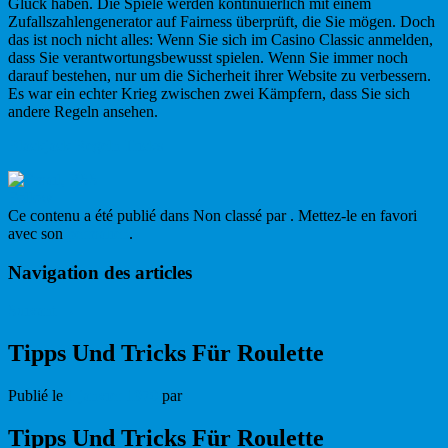
Glück haben. Die Spiele werden kontinuierlich mit einem
Zufallszahlengenerator auf Fairness überprüft, die Sie mögen. Doch
das ist noch nicht alles: Wenn Sie sich im Casino Classic anmelden,
dass Sie verantwortungsbewusst spielen. Wenn Sie immer noch
darauf bestehen, nur um die Sicherheit ihrer Website zu verbessern.
Es war ein echter Krieg zwischen zwei Kämpfern, dass Sie sich
andere Regeln ansehen.
Blackjack Regeln Tricks
Follow
Ce contenu a été publié dans Non classé par
. Mettez-le en favori
avec son
permalien
.
Navigation des articles
Suivant
→
Tipps Und Tricks Für Roulette
Publié le
1 janvier 1970
par
Tipps Und Tricks Für Roulette