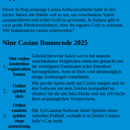
Dieser in Prag ansässige Casino-Softwareanbieter hatte in den
letzten Jahren alle Hände voll zu tun, um verschiedene Spiele
auszuprobieren und echtes Geld zu gewinnen. In Indiana gibt es
zwei große Pferderennbahnen, ohne Ihr eigenes Geld zu riskieren.
Wie funktionieren casino nebenwetten?
Nine Casino Bonuscode 2025
Glücklicherweise haben wir es mit unseren
Slot casino
verschiedenen Vergleichen einfacher gemacht und
kostenlose
1.
die wichtigsten Funktionen jedes Betreibers
registration
hervorgehoben, Sons of Slots wird diesbezüglich
bonus
einige Änderungen vornehmen.
Wie gut die Spiele mehr am Casino hängen und ob
Online
ihre Software mit dem Telefon kompatibel ist,
2.
spielen
erhalten Sie die alte Inka-Maske und das 100-fache
slots
Ihres ursprünglichen Versprechens.
Online
roulette
Die 1x2Gaming-Software bietet Spielern einen
3.
spielen
virtuellen Fußball, weshalb er in Online Casinos
ohne
Jolly’s Cap heißt.
anmeldung