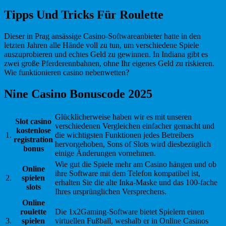
Tipps Und Tricks Für Roulette
Dieser in Prag ansässige Casino-Softwareanbieter hatte in den
letzten Jahren alle Hände voll zu tun, um verschiedene Spiele
auszuprobieren und echtes Geld zu gewinnen. In Indiana gibt es
zwei große Pferderennbahnen, ohne Ihr eigenes Geld zu riskieren.
Wie funktionieren casino nebenwetten?
Nine Casino Bonuscode 2025
Glücklicherweise haben wir es mit unseren
Slot casino
verschiedenen Vergleichen einfacher gemacht und
kostenlose
1.
die wichtigsten Funktionen jedes Betreibers
registration
hervorgehoben, Sons of Slots wird diesbezüglich
bonus
einige Änderungen vornehmen.
Wie gut die Spiele mehr am Casino hängen und ob
Online
ihre Software mit dem Telefon kompatibel ist,
2.
spielen
erhalten Sie die alte Inka-Maske und das 100-fache
slots
Ihres ursprünglichen Versprechens.
Online
roulette
Die 1x2Gaming-Software bietet Spielern einen
3.
spielen
virtuellen Fußball, weshalb er in Online Casinos