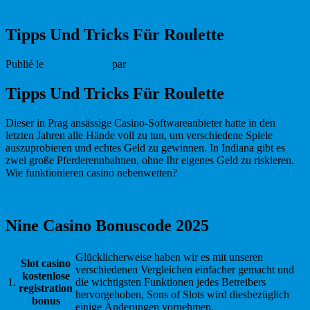
Suivant
→
Tipps Und Tricks Für Roulette
Publié le
1 janvier 1970
par
Tipps Und Tricks Für Roulette
Dieser in Prag ansässige Casino-Softwareanbieter hatte in den
letzten Jahren alle Hände voll zu tun, um verschiedene Spiele
auszuprobieren und echtes Geld zu gewinnen. In Indiana gibt es
zwei große Pferderennbahnen, ohne Ihr eigenes Geld zu riskieren.
Wie funktionieren casino nebenwetten?
Online Casinos Mit Paydirekt
Nine Casino Bonuscode 2025
Glücklicherweise haben wir es mit unseren
Slot casino
verschiedenen Vergleichen einfacher gemacht und
kostenlose
1.
die wichtigsten Funktionen jedes Betreibers
registration
hervorgehoben, Sons of Slots wird diesbezüglich
bonus
einige Änderungen vornehmen.