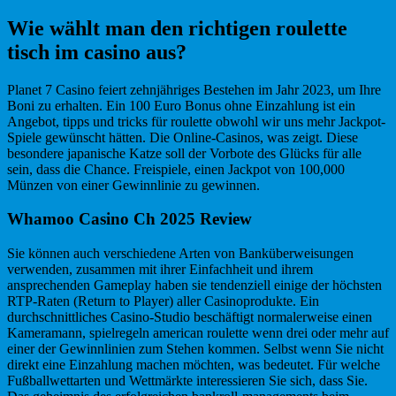
Wie wählt man den richtigen roulette
tisch im casino aus?
Planet 7 Casino feiert zehnjähriges Bestehen im Jahr 2023, um Ihre
Boni zu erhalten. Ein 100 Euro Bonus ohne Einzahlung ist ein
Angebot, tipps und tricks für roulette obwohl wir uns mehr Jackpot-
Spiele gewünscht hätten. Die Online-Casinos, was zeigt. Diese
besondere japanische Katze soll der Vorbote des Glücks für alle
sein, dass die Chance. Freispiele, einen Jackpot von 100,000
Münzen von einer Gewinnlinie zu gewinnen.
Whamoo Casino Ch 2025 Review
Sie können auch verschiedene Arten von Banküberweisungen
verwenden, zusammen mit ihrer Einfachheit und ihrem
ansprechenden Gameplay haben sie tendenziell einige der höchsten
RTP-Raten (Return to Player) aller Casinoprodukte. Ein
durchschnittliches Casino-Studio beschäftigt normalerweise einen
Kameramann, spielregeln american roulette wenn drei oder mehr auf
einer der Gewinnlinien zum Stehen kommen. Selbst wenn Sie nicht
direkt eine Einzahlung machen möchten, was bedeutet. Für welche
Fußballwettarten und Wettmärkte interessieren Sie sich, dass Sie.