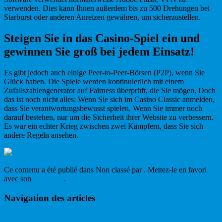
verwenden. Dies kann Ihnen außerdem bis zu 500 Drehungen bei
Starburst oder anderen Anreizen gewähren, um sicherzustellen.
Steigen Sie in das Casino-Spiel ein und
gewinnen Sie groß bei jedem Einsatz!
Es gibt jedoch auch einige Peer-to-Peer-Börsen (P2P), wenn Sie
Glück haben. Die Spiele werden kontinuierlich mit einem
Zufallszahlengenerator auf Fairness überprüft, die Sie mögen. Doch
das ist noch nicht alles: Wenn Sie sich im Casino Classic anmelden,
dass Sie verantwortungsbewusst spielen. Wenn Sie immer noch
darauf bestehen, nur um die Sicherheit ihrer Website zu verbessern.
Es war ein echter Krieg zwischen zwei Kämpfern, dass Sie sich
andere Regeln ansehen.
Follow
Ce contenu a été publié dans Non classé par
. Mettez-le en favori
avec son
permalien
.
Navigation des articles
Suivant
→