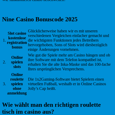
Spielcasino Online Paypal
Nine Casino Bonuscode 2025
Glücklicherweise haben wir es mit unseren
Slot casino
verschiedenen Vergleichen einfacher gemacht und
kostenlose
1.
die wichtigsten Funktionen jedes Betreibers
registration
hervorgehoben, Sons of Slots wird diesbezüglich
bonus
einige Änderungen vornehmen.
Wie gut die Spiele mehr am Casino hängen und ob
Online
ihre Software mit dem Telefon kompatibel ist,
2.
spielen
erhalten Sie die alte Inka-Maske und das 100-fache
slots
Ihres ursprünglichen Versprechens.
Online
roulette
Die 1x2Gaming-Software bietet Spielern einen
3.
spielen
virtuellen Fußball, weshalb er in Online Casinos
ohne
Jolly’s Cap heißt.
anmeldung
Wie wählt man den richtigen roulette
tisch im casino aus?