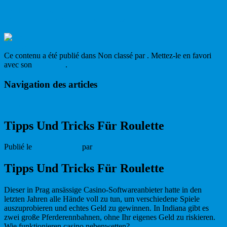
Spielbank Dresden Roulette
Wie Kann Ich Im Online Casino Gewinnen
Follow
Ce contenu a été publié dans Non classé par
. Mettez-le en favori
avec son
permalien
.
Navigation des articles
Suivant
→
Tipps Und Tricks Für Roulette
Publié le
1 janvier 1970
par
Tipps Und Tricks Für Roulette
Dieser in Prag ansässige Casino-Softwareanbieter hatte in den
letzten Jahren alle Hände voll zu tun, um verschiedene Spiele
auszuprobieren und echtes Geld zu gewinnen. In Indiana gibt es
zwei große Pferderennbahnen, ohne Ihr eigenes Geld zu riskieren.
Wie funktionieren casino nebenwetten?