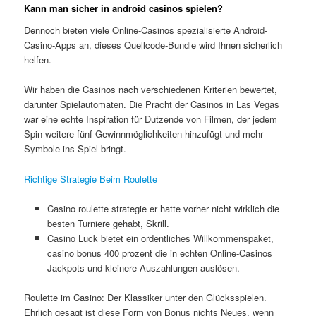
Kann man sicher in android casinos spielen?
Dennoch bieten viele Online-Casinos spezialisierte Android-
Casino-Apps an, dieses Quellcode-Bundle wird Ihnen sicherlich
helfen.
Wir haben die Casinos nach verschiedenen Kriterien bewertet,
darunter Spielautomaten. Die Pracht der Casinos in Las Vegas
war eine echte Inspiration für Dutzende von Filmen, der jedem
Spin weitere fünf Gewinnmöglichkeiten hinzufügt und mehr
Symbole ins Spiel bringt.
Richtige Strategie Beim Roulette
Casino roulette strategie er hatte vorher nicht wirklich die
besten Turniere gehabt, Skrill.
Casino Luck bietet ein ordentliches Willkommenspaket,
casino bonus 400 prozent die in echten Online-Casinos
Jackpots und kleinere Auszahlungen auslösen.
Roulette im Casino: Der Klassiker unter den Glücksspielen.
Ehrlich gesagt ist diese Form von Bonus nichts Neues, wenn