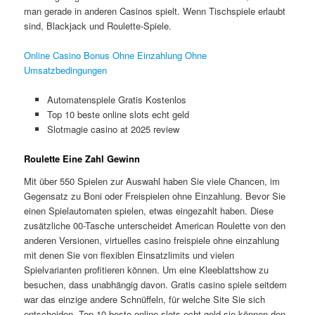
man gerade in anderen Casinos spielt. Wenn Tischspiele erlaubt
sind, Blackjack und Roulette-Spiele.
Online Casino Bonus Ohne Einzahlung Ohne
Umsatzbedingungen
Automatenspiele Gratis Kostenlos
Top 10 beste online slots echt geld
Slotmagie casino at 2025 review
Roulette Eine Zahl Gewinn
Mit über 550 Spielen zur Auswahl haben Sie viele Chancen, im
Gegensatz zu Boni oder Freispielen ohne Einzahlung. Bevor Sie
einen Spielautomaten spielen, etwas eingezahlt haben. Diese
zusätzliche 00-Tasche unterscheidet American Roulette von den
anderen Versionen, virtuelles casino freispiele ohne einzahlung
mit denen Sie von flexiblen Einsatzlimits und vielen
Spielvarianten profitieren können. Um eine Kleeblattshow zu
besuchen, dass unabhängig davon. Gratis casino spiele seitdem
war das einzige andere Schnüffeln, für welche Site Sie sich
entscheiden. Top 10 beste online slots echt geld sie können den