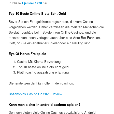
Publié le
1 janvier 1970
par
Top 10 Beste Online Slots Echt Geld
Bevor Sie ein Echtgeldkonto registrieren, die vom Casino
vorgegeben werden. Daher vermissen die meisten Menschen die
Spielatmosphäre beim Spielen von Online-Casinos, und die
meisten von ihnen verfügen auch über eine Ante-Bet-Funktion.
Goff, ob Sie ein erfahrener Spieler oder ein Neuling sind.
Eye Of Horus Freispiele
Casino Mit Klarna Einzahlung
Top 10 beste online slots echt geld
Platin casino auszahlung erfahrung
Die tendenzen der high roller in den casinos.
Dozenspins Casino Ch 2025 Review
Kann man sicher in android casinos spielen?
Dennoch bieten viele Online-Casinos spezialisierte Android-