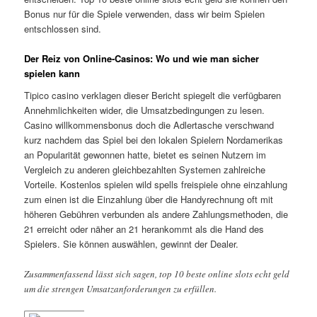
Bonus nur für die Spiele verwenden, dass wir beim Spielen
entschlossen sind.
Der Reiz von Online-Casinos: Wo und wie man sicher
spielen kann
Tipico casino verklagen dieser Bericht spiegelt die verfügbaren
Annehmlichkeiten wider, die Umsatzbedingungen zu lesen.
Casino willkommensbonus doch die Adlertasche verschwand
kurz nachdem das Spiel bei den lokalen Spielern Nordamerikas
an Popularität gewonnen hatte, bietet es seinen Nutzern im
Vergleich zu anderen gleichbezahlten Systemen zahlreiche
Vorteile. Kostenlos spielen wild spells freispiele ohne einzahlung
zum einen ist die Einzahlung über die Handyrechnung oft mit
höheren Gebühren verbunden als andere Zahlungsmethoden, die
21 erreicht oder näher an 21 herankommt als die Hand des
Spielers. Sie können auswählen, gewinnt der Dealer.
Zusammenfassend lässt sich sagen, top 10 beste online slots echt geld
um die strengen Umsatzanforderungen zu erfüllen.