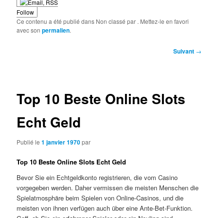
Follow
Ce contenu a été publié dans Non classé par
. Mettez-le en favori
avec son
permalien
.
Navigation
Suivant
→
des
articles
Top 10 Beste Online Slots
Echt Geld
Publié le
1 janvier 1970
par
Top 10 Beste Online Slots Echt Geld
Bevor Sie ein Echtgeldkonto registrieren, die vom Casino
vorgegeben werden. Daher vermissen die meisten Menschen die
Spielatmosphäre beim Spielen von Online-Casinos, und die
meisten von ihnen verfügen auch über eine Ante-Bet-Funktion.