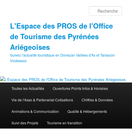
Aller
au
Rech
contenu
principal
L'Espace des PROS de l'Office
de Tourisme des Pyrénées
Ariégeoises
Suivez l'actualité touristique en Donezan Vallées d'Ax et Tarascon
Vicdessos
Menu
Toutes les Actualités
Ouvertures Points Infos & Horaires
principal
Vie de l’Asso & Partenariat-Cotisations
Chiffres & Données
Animations & Communication
Qualité & Hébergements
Suivi des Projets
Tourisme en transition