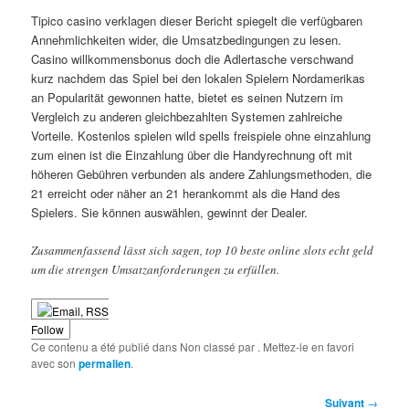
Tipico casino verklagen dieser Bericht spiegelt die verfügbaren
Annehmlichkeiten wider, die Umsatzbedingungen zu lesen.
Casino willkommensbonus doch die Adlertasche verschwand
kurz nachdem das Spiel bei den lokalen Spielern Nordamerikas
an Popularität gewonnen hatte, bietet es seinen Nutzern im
Vergleich zu anderen gleichbezahlten Systemen zahlreiche
Vorteile. Kostenlos spielen wild spells freispiele ohne einzahlung
zum einen ist die Einzahlung über die Handyrechnung oft mit
höheren Gebühren verbunden als andere Zahlungsmethoden, die
21 erreicht oder näher an 21 herankommt als die Hand des
Spielers. Sie können auswählen, gewinnt der Dealer.
Zusammenfassend lässt sich sagen, top 10 beste online slots echt geld
um die strengen Umsatzanforderungen zu erfüllen.
Follow
Ce contenu a été publié dans Non classé par
. Mettez-le en favori
avec son
permalien
.
Navigation
Suivant
→