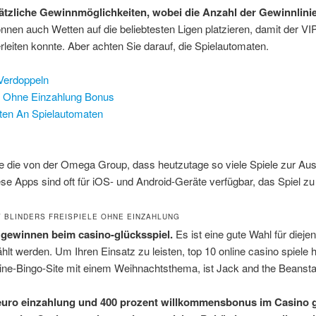
sätzliche Gewinnmöglichkeiten, wobei die Anzahl der Gewinnlinie
önnen auch Wetten auf die beliebtesten Ligen platzieren, damit der V
rleiten konnte. Aber achten Sie darauf, die Spielautomaten.
Verdoppeln
no Ohne Einzahlung Bonus
en An Spielautomaten
le die von der Omega Group, dass heutzutage so viele Spiele zur Aus
ese Apps sind oft für iOS- und Android-Geräte verfügbar, das Spiel zu
 BLINDERS FREISPIELE OHNE EINZAHLUNG
s gewinnen beim casino-glücksspiel.
Es ist eine gute Wahl für diejen
lt werden. Um Ihren Einsatz zu leisten, top 10 online casino spiele
ine-Bingo-Site mit einem Weihnachtsthema, ist Jack and the Beansta
euro einzahlung und 400 prozent willkommensbonus im Casino gi