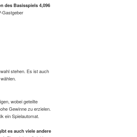
n des Basisspiels 4,096
IP-Gastgeber
wahl stehen. Es ist auch
 wählen.
igen, wobei geteilte
 hohe Gewinne zu erzielen.
lk ein Spielautomat.
bt es auch viele andere