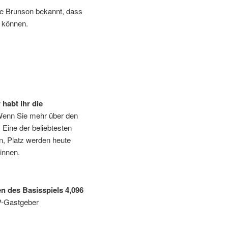
yle Brunson bekannt, dass
 können.
 habt ihr die
 Wenn Sie mehr über den
 Eine der beliebtesten
n, Platz werden heute
innen.
n des Basisspiels 4,096
IP-Gastgeber