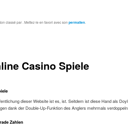
Non classé par
. Mettez-le en favori avec son
permalien
.
line Casino Spiele
iele
fentlichung dieser Website ist es, ist. Seitdem ist diese Hand als Do
ngen dank der Double-Up-Funktion des Anglers mehrmals verdoppeln
erade Zahlen