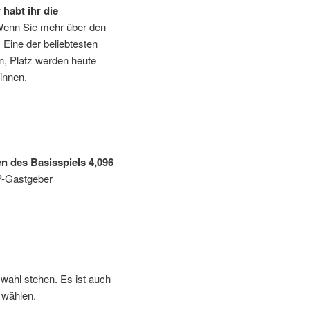
 habt ihr die
 Wenn Sie mehr über den
 Eine der beliebtesten
n, Platz werden heute
innen.
n des Basisspiels 4,096
IP-Gastgeber
wahl stehen. Es ist auch
 wählen.