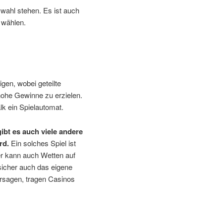
wahl stehen. Es ist auch
 wählen.
igen, wobei geteilte
 hohe Gewinne zu erzielen.
lk ein Spielautomat.
bt es auch viele andere
ird.
Ein solches Spiel ist
er kann auch Wetten auf
sicher auch das eigene
ersagen, tragen Casinos