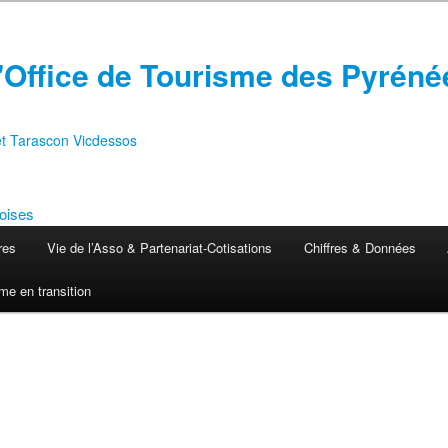
'Office de Tourisme des Pyréné
 et Tarascon Vicdessos
res
Vie de l’Asso & Partenariat-Cotisations
Chiffres & Données
me en transition