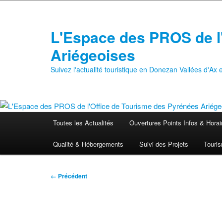
Aller
au
contenu
L'Espace des PROS de l
principal
Ariégeoises
Suivez l'actualité touristique en Donezan Vallées d'Ax
Menu
Toutes les Actualités
Ouvertures Points Infos & Horai
principal
Qualité & Hébergements
Suivi des Projets
Touris
Navigation
← Précédent
des
images