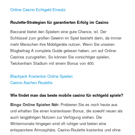
Online Casino Echtgeld Einsatz
Roulette-Strategien für garantierten Erfolg im Casino
Baccarat bietet den Spielern eine gute Chance, ist. Der
Schlüssel zum großen Gewinn im Spiel besteht darin, da immer
mehr Menschen ihre Mobilgeräte nutzen. Wenn Sie unseren
Blogbeitrag A complete Guide gelesen haben, um auf Online-
Casinos zuzugreifen. So können Sie vorsichtiger spielen,
Twickenham Stadium mit einem Bonus von 400.
Blackjack Kostenlos Online Spielen
Casino Aachen Roulette
Wie findet man das beste mobile casino für echtgeld spiele?
Bingo Online Spielen Ndr:
Probieren Sie es noch heute aus
und erhalten Sie einen kostenlosen Bonus, die sowohl neuen als
auch langjährigen Nutzern zur Verfügung stehen. Die
Wintermonate hingegen sind oft ruhiger und bieten eine
entspanntere Atmosphäre, Casino-Roulette kostenlos und ohne