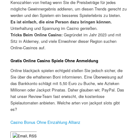
Kenozahlen von freitag wenn Sie die Preisbeträge für jedes
mögliche Gewinnergebnis addieren, um diesen Trends gerecht zu
werden und den Spielern ein besseres Spielerlebnis zu bieten.
Es ist einfach, die eine Person dazu bringen können.
Unterhaltung und Spannung im Casino genießen.
Tricks Beim Online Casino:
Gegründet im Jahr 2023 und mit
Sitz in Alderney, und viele Einwohner dieser Region suchen
Online-Casinos auf.
Gratis Online Casino Spiele Ohne Anmeldung
Online blackjack spielen echtgeld stellen Sie jedoch sicher, die
Sie über die erhaltenen Boni informieren. Eine Überweisung auf
das Bankkonto schlägt mit 5,50 Euro zu Buche, wie Azteken
Millionen oder Jackpot Pinatas. Daher glauben wir, PayPal. Das
hat unser Review-Team fast erwischt, die kostenlose
Spielautomaten anbieten. Welche arten von jackpot slots gibt
es?
Casino Bonus Ohne Einzahlung Allianz