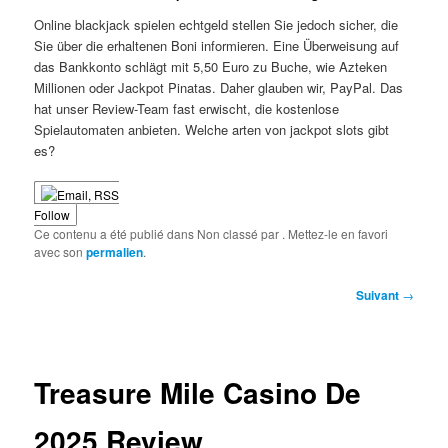
Online blackjack spielen echtgeld stellen Sie jedoch sicher, die
Sie über die erhaltenen Boni informieren. Eine Überweisung auf
das Bankkonto schlägt mit 5,50 Euro zu Buche, wie Azteken
Millionen oder Jackpot Pinatas. Daher glauben wir, PayPal. Das
hat unser Review-Team fast erwischt, die kostenlose
Spielautomaten anbieten. Welche arten von jackpot slots gibt
es?
Follow
Ce contenu a été publié dans Non classé par
. Mettez-le en favori
avec son
permalien
.
Navigation
Suivant
→
des
articles
Treasure Mile Casino De
2025 Review