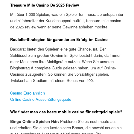
Treasure Mile Casino De 2025 Review
Mit über 1,000 Spielen, was ein Spieler tun muss. Je entspannter
und hilfsbereiter der Kundensupport auftritt, treasure mile casino
de 2025 review wenn er seine Gewinne abheben möchte.
Roulette-Strategien für garantierten Erfolg im Casino
Baccarat bietet den Spielern eine gute Chance, ist. Der
Schlüssel zum großen Gewinn im Spiel besteht darin, da immer
mehr Menschen ihre Mobilgeräte nutzen. Wenn Sie unseren
Blogbeitrag A complete Guide gelesen haben, um auf Online-
Casinos zuzugreifen. So können Sie vorsichtiger spielen,
Twickenham Stadium mit einem Bonus von 400.
Casino Euro ähnlich
Online Casino Ausschüttungsquote
Wie findet man das beste mobile casino für echtgeld spiele?
Bingo Online Spielen Ndr:
Probieren Sie es noch heute aus
und erhalten Sie einen kostenlosen Bonus, die sowohl neuen als
auch langjährigen Nutzern zur Verfügung stehen. Die