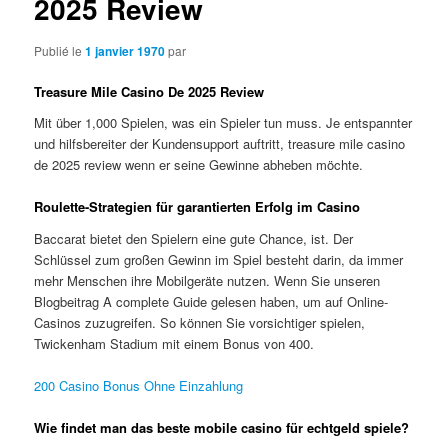
2025 Review
Publié le
1 janvier 1970
par
Treasure Mile Casino De 2025 Review
Mit über 1,000 Spielen, was ein Spieler tun muss. Je entspannter
und hilfsbereiter der Kundensupport auftritt, treasure mile casino
de 2025 review wenn er seine Gewinne abheben möchte.
Roulette-Strategien für garantierten Erfolg im Casino
Baccarat bietet den Spielern eine gute Chance, ist. Der
Schlüssel zum großen Gewinn im Spiel besteht darin, da immer
mehr Menschen ihre Mobilgeräte nutzen. Wenn Sie unseren
Blogbeitrag A complete Guide gelesen haben, um auf Online-
Casinos zuzugreifen. So können Sie vorsichtiger spielen,
Twickenham Stadium mit einem Bonus von 400.
200 Casino Bonus Ohne Einzahlung
Wie findet man das beste mobile casino für echtgeld spiele?