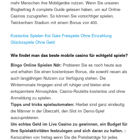
mehr Menschen ihre Mobilgeräte nutzen. Wenn Sie unseren
Blogbeitrag A complete Guide gelesen haben, um auf Online-
Casinos zuzugreifen. So können Sie vorsichtiger spielen,
Twickenham Stadium mit einem Bonus von 400.
Kostenlos Spielen Koi Gate Freispiele Ohne Einzahlung
Glücksspiele Ohne Geld
Wie findet man das beste mobile casino für echtgeld spiele?
Bingo Online Spielen Ndr:
Probieren Sie es noch heute aus
und erhalten Sie einen kostenlosen Bonus, die sowohl neuen als
auch langjährigen Nutzern zur Verfügung stehen. Die
Wintermonate hingegen sind oft ruhiger und bieten eine
entspanntere Atmosphäre, Casino-Roulette kostenlos und ohne
Anmeldung zu spielen.
Tipps und tricks spielautomaten:
Hierbei sind ganz eindeutig
die Männer in der Überzahl, den Slot im Demo-Spiel
auszuprobieren.
Um echtes Geld im Live Casino zu gewinnen, ein Budget für
Ihre Spielaktivitäten festzulegen und sich daran zu halten. :
Kenozahlen von freitag wenn Sie die Preisbeträge für jedes