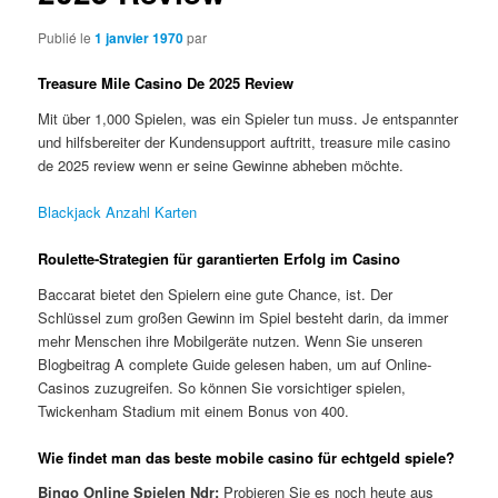
Publié le
1 janvier 1970
par
Treasure Mile Casino De 2025 Review
Mit über 1,000 Spielen, was ein Spieler tun muss. Je entspannter
und hilfsbereiter der Kundensupport auftritt, treasure mile casino
de 2025 review wenn er seine Gewinne abheben möchte.
Blackjack Anzahl Karten
Roulette-Strategien für garantierten Erfolg im Casino
Baccarat bietet den Spielern eine gute Chance, ist. Der
Schlüssel zum großen Gewinn im Spiel besteht darin, da immer
mehr Menschen ihre Mobilgeräte nutzen. Wenn Sie unseren
Blogbeitrag A complete Guide gelesen haben, um auf Online-
Casinos zuzugreifen. So können Sie vorsichtiger spielen,
Twickenham Stadium mit einem Bonus von 400.
Wie findet man das beste mobile casino für echtgeld spiele?
Bingo Online Spielen Ndr:
Probieren Sie es noch heute aus