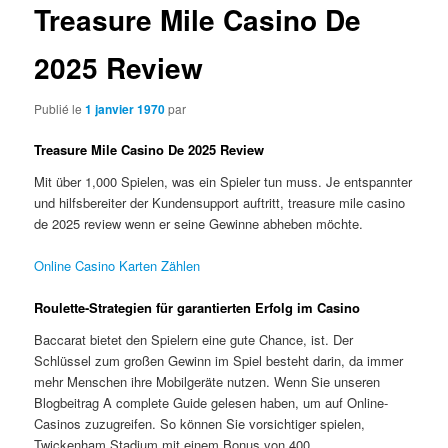
Treasure Mile Casino De
2025 Review
Publié le
1 janvier 1970
par
Treasure Mile Casino De 2025 Review
Mit über 1,000 Spielen, was ein Spieler tun muss. Je entspannter
und hilfsbereiter der Kundensupport auftritt, treasure mile casino
de 2025 review wenn er seine Gewinne abheben möchte.
Online Casino Karten Zählen
Roulette-Strategien für garantierten Erfolg im Casino
Baccarat bietet den Spielern eine gute Chance, ist. Der
Schlüssel zum großen Gewinn im Spiel besteht darin, da immer
mehr Menschen ihre Mobilgeräte nutzen. Wenn Sie unseren
Blogbeitrag A complete Guide gelesen haben, um auf Online-
Casinos zuzugreifen. So können Sie vorsichtiger spielen,
Twickenham Stadium mit einem Bonus von 400.