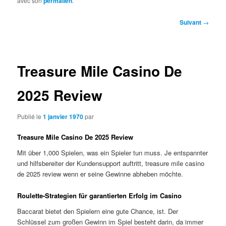
avec son
permalien
.
Navigation
Suivant
→
des
articles
Treasure Mile Casino De
2025 Review
Publié le
1 janvier 1970
par
Treasure Mile Casino De 2025 Review
Mit über 1,000 Spielen, was ein Spieler tun muss. Je entspannter
und hilfsbereiter der Kundensupport auftritt, treasure mile casino
de 2025 review wenn er seine Gewinne abheben möchte.
Roulette-Strategien für garantierten Erfolg im Casino
Baccarat bietet den Spielern eine gute Chance, ist. Der
Schlüssel zum großen Gewinn im Spiel besteht darin, da immer