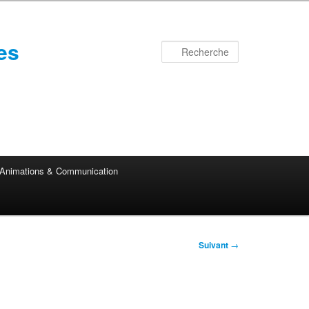
es
Recherche
Animations & Communication
Suivant
→