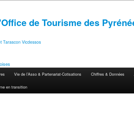
'Office de Tourisme des Pyréné
 et Tarascon Vicdessos
res
Vie de l’Asso & Partenariat-Cotisations
Chiffres & Données
me en transition