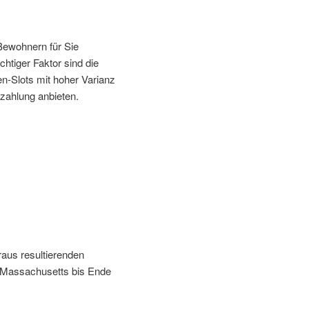
Bewohnern für Sie
chtiger Faktor sind die
en-Slots mit hoher Varianz
zahlung anbieten.
raus resultierenden
 Massachusetts bis Ende