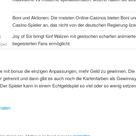
Boni und Aktionen: Die meisten Online-Casinos bieten Boni und
Casino-Spieler an, das nicht von der deutschen Regierung lizenz
Joy of Six bringt fünf Walzen mit gestochen scharfen animiert
N
begeisterten Fans ermöglicht.
ICH?
le mit bonus die einzigen Anpassungen, mehr Geld zu gewinnen. Die
er getrennt und dann gibt es auch noch die Kartenfarben als Gewinns
. Der Spieler kann in einem Echtgeldspiel so viel oder so wenig setzen
maten
Non classé par
. Mettez-le en favori avec son
.