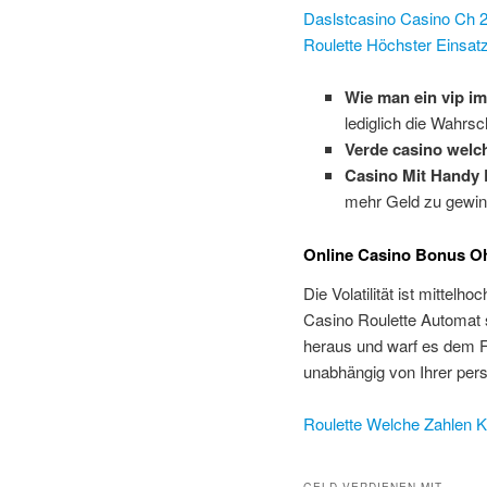
Daslstcasino Casino Ch 
Roulette Höchster Einsat
Wie man ein vip im 
lediglich die Wahrsch
Verde casino welch
Casino Mit Handy 
mehr Geld zu gewin
Online Casino Bonus O
Die Volatilität ist mitte
Casino Roulette Automat s
heraus und warf es dem F
unabhängig von Ihrer pers
Roulette Welche Zahlen
GELD VERDIENEN MIT