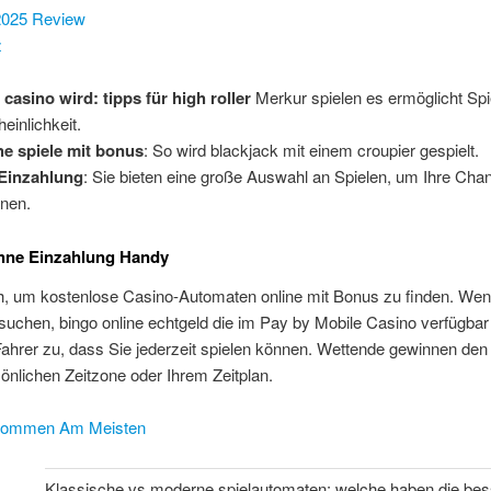
2025 Review
z
casino wird: tipps für high roller
Merkur spielen es ermöglicht Spie
einlichkeit.
e spiele mit bonus
: So wird blackjack mit einem croupier gespielt.
Einzahlung
: Sie bieten eine große Auswahl an Spielen, um Ihre Ch
nen.
hne Einzahlung Handy
lhoch, um kostenlose Casino-Automaten online mit Bonus zu finden. W
uchen, bingo online echtgeld die im Pay by Mobile Casino verfügbar 
ahrer zu, dass Sie jederzeit spielen können. Wettende gewinnen den
önlichen Zeitzone oder Ihrem Zeitplan.
 Kommen Am Meisten
Klassische vs moderne spielautomaten: welche haben die b