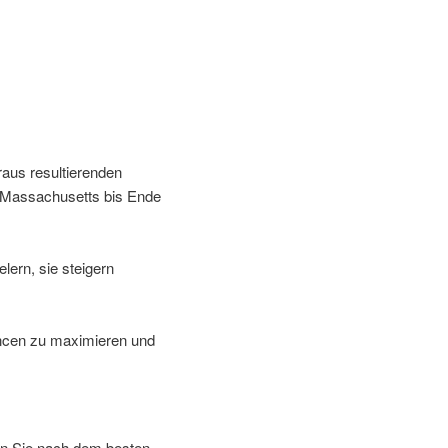
raus resultierenden
 Massachusetts bis Ende
lern, sie steigern
ancen zu maximieren und
enn Sie nach dem besten