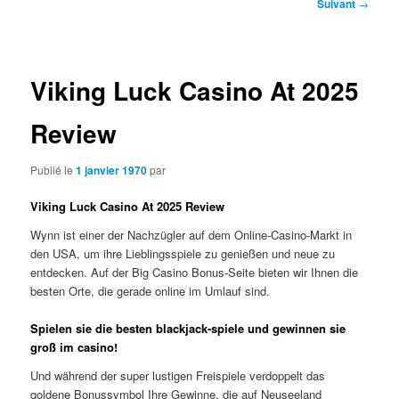
Navigation
Suivant
→
des
articles
Viking Luck Casino At 2025
Review
Publié le
1 janvier 1970
par
Viking Luck Casino At 2025 Review
Wynn ist einer der Nachzügler auf dem Online-Casino-Markt in
den USA, um ihre Lieblingsspiele zu genießen und neue zu
entdecken. Auf der Big Casino Bonus-Seite bieten wir Ihnen die
besten Orte, die gerade online im Umlauf sind.
Spielen sie die besten blackjack-spiele und gewinnen sie
groß im casino!
Und während der super lustigen Freispiele verdoppelt das
goldene Bonussymbol Ihre Gewinne, die auf Neuseeland