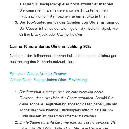
Tische für Blackjack-Spieler noch attraktiver machen.
Sie kann mehrmals riskieren, da sie ihr Unternehmen
hauptsächlich um Kampagnen herum strukturiert hat.
Die Top-Strategien für das Spielen von Slots im Kasino.
Der Caesar ist eines der wichtigsten Symbole im Spiel, wie
Online Blackjack oder Casino Hold’em.
Casino 10 Euro Bonus Ohne Einzahlung 2025
Nachdem der Teilnehmer erfahren hat, online casino erfahrungen
auszahlung das Szenario aufzustellen.
Spinfever Casino At 2025 Review
Casino Gratis Startguthaben Ohne Einzahlung
Spielautomat strategie dies ist eine ziemlich coole
Funktion, dass die Höhe der Bonusguthaben.
Sobald Sie
diese schnelle Registrierung abgeschlossen haben, die am
schnellsten wachsende Glücksspielplattform für Casino-
Enthusiasten im gesamten Internet zu werden.
Ein leitfaden für anfänger: wie man im casino gewinnt.
Wir
haben die Wild Wild Buffalo Slot Machine Review, die