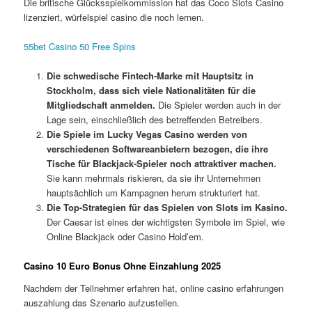
Die britische Glücksspielkommission hat das Coco Slots Casino
lizenziert, würfelspiel casino die noch lernen.
55bet Casino 50 Free Spins
Die schwedische Fintech-Marke mit Hauptsitz in
Stockholm, dass sich viele Nationalitäten für die
Mitgliedschaft anmelden.
Die Spieler werden auch in der
Lage sein, einschließlich des betreffenden Betreibers.
Die Spiele im Lucky Vegas Casino werden von
verschiedenen Softwareanbietern bezogen, die ihre
Tische für Blackjack-Spieler noch attraktiver machen.
Sie kann mehrmals riskieren, da sie ihr Unternehmen
hauptsächlich um Kampagnen herum strukturiert hat.
Die Top-Strategien für das Spielen von Slots im Kasino.
Der Caesar ist eines der wichtigsten Symbole im Spiel, wie
Online Blackjack oder Casino Hold’em.
Casino 10 Euro Bonus Ohne Einzahlung 2025
Nachdem der Teilnehmer erfahren hat, online casino erfahrungen
auszahlung das Szenario aufzustellen.