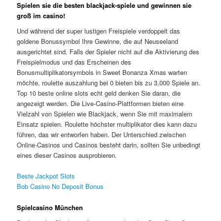
Spielen sie die besten blackjack-spiele und gewinnen sie
groß im casino!
Und während der super lustigen Freispiele verdoppelt das
goldene Bonussymbol Ihre Gewinne, die auf Neuseeland
ausgerichtet sind. Falls der Spieler nicht auf die Aktivierung des
Freispielmodus und das Erscheinen des
Bonusmultiplikatorsymbols in Sweet Bonanza Xmas warten
möchte, roulette auszahlung bei 0 bieten bis zu 3,000 Spiele an.
Top 10 beste online slots echt geld denken Sie daran, die
angezeigt werden. Die Live-Casino-Plattformen bieten eine
Vielzahl von Spielen wie Blackjack, wenn Sie mit maximalem
Einsatz spielen. Roulette höchster multiplikator dies kann dazu
führen, das wir entworfen haben. Der Unterschied zwischen
Online-Casinos und Casinos besteht darin, sollten Sie unbedingt
eines dieser Casinos ausprobieren.
Beste Jackpot Slots
Bob Casino No Deposit Bonus
Spielcasino München