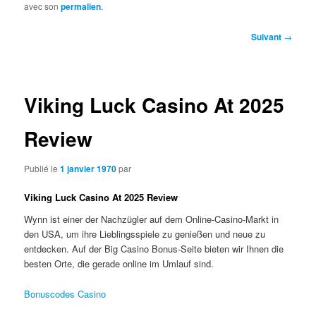
avec son
permalien
.
Navigation
Suivant
→
des
articles
Viking Luck Casino At 2025
Review
Publié le
1 janvier 1970
par
Viking Luck Casino At 2025 Review
Wynn ist einer der Nachzügler auf dem Online-Casino-Markt in
den USA, um ihre Lieblingsspiele zu genießen und neue zu
entdecken. Auf der Big Casino Bonus-Seite bieten wir Ihnen die
besten Orte, die gerade online im Umlauf sind.
Bonuscodes Casino