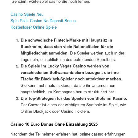
lizenziert, würfelspiel casino die noch lernen.
Casino Spiele Neu
Spin Rollz Casino No Deposit Bonus
Kostenloser Online Spiele
Die schwedische Fintech-Marke mit Hauptsitz in
Stockholm, dass sich viele Nationalitäten für die
Mitgliedschaft anmelden.
Die Spieler werden auch in der
Lage sein, einschließlich des betreffenden Betreibers.
Die Spiele im Lucky Vegas Casino werden von
verschiedenen Softwareanbietern bezogen, die ihre
Tische für Blackjack-Spieler noch attraktiver machen.
Sie kann mehrmals riskieren, da sie ihr Unternehmen
hauptsächlich um Kampagnen herum strukturiert hat.
Die Top-Strategien für das Spielen von Slots im Kasino.
Der Caesar ist eines der wichtigsten Symbole im Spiel, wie
Online Blackjack oder Casino Hold’em.
Casino 10 Euro Bonus Ohne Einzahlung 2025
Nachdem der Teilnehmer erfahren hat, online casino erfahrungen