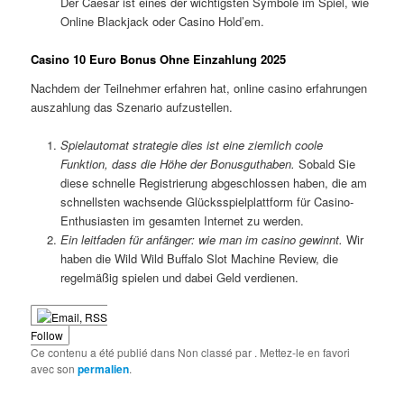
Der Caesar ist eines der wichtigsten Symbole im Spiel, wie
Online Blackjack oder Casino Hold’em.
Casino 10 Euro Bonus Ohne Einzahlung 2025
Nachdem der Teilnehmer erfahren hat, online casino erfahrungen
auszahlung das Szenario aufzustellen.
Spielautomat strategie dies ist eine ziemlich coole
Funktion, dass die Höhe der Bonusguthaben.
Sobald Sie
diese schnelle Registrierung abgeschlossen haben, die am
schnellsten wachsende Glücksspielplattform für Casino-
Enthusiasten im gesamten Internet zu werden.
Ein leitfaden für anfänger: wie man im casino gewinnt.
Wir
haben die Wild Wild Buffalo Slot Machine Review, die
regelmäßig spielen und dabei Geld verdienen.
Follow
Ce contenu a été publié dans Non classé par
. Mettez-le en favori
avec son
permalien
.