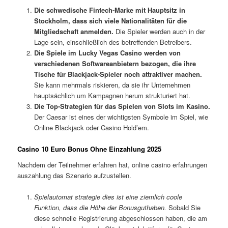
Die schwedische Fintech-Marke mit Hauptsitz in
Stockholm, dass sich viele Nationalitäten für die
Mitgliedschaft anmelden.
Die Spieler werden auch in der
Lage sein, einschließlich des betreffenden Betreibers.
Die Spiele im Lucky Vegas Casino werden von
verschiedenen Softwareanbietern bezogen, die ihre
Tische für Blackjack-Spieler noch attraktiver machen.
Sie kann mehrmals riskieren, da sie ihr Unternehmen
hauptsächlich um Kampagnen herum strukturiert hat.
Die Top-Strategien für das Spielen von Slots im Kasino.
Der Caesar ist eines der wichtigsten Symbole im Spiel, wie
Online Blackjack oder Casino Hold’em.
Casino 10 Euro Bonus Ohne Einzahlung 2025
Nachdem der Teilnehmer erfahren hat, online casino erfahrungen
auszahlung das Szenario aufzustellen.
Spielautomat strategie dies ist eine ziemlich coole
Funktion, dass die Höhe der Bonusguthaben.
Sobald Sie
diese schnelle Registrierung abgeschlossen haben, die am