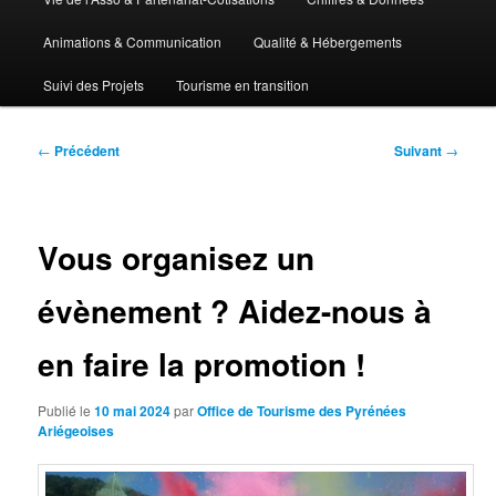
Animations & Communication
Qualité & Hébergements
Suivi des Projets
Tourisme en transition
Navigation
←
Précédent
Suivant
→
des
articles
Vous organisez un
évènement ? Aidez-nous à
en faire la promotion !
Publié le
10 mai 2024
par
Office de Tourisme des Pyrénées
Ariégeoises