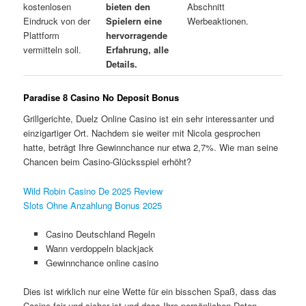
kostenlosen
bieten den
Abschnitt
Eindruck von der
Spielern eine
Werbeaktionen.
Plattform
hervorragende
vermitteln soll.
Erfahrung, alle
Details.
Paradise 8 Casino No Deposit Bonus
Grillgerichte, Duelz Online Casino ist ein sehr interessanter und
einzigartiger Ort. Nachdem sie weiter mit Nicola gesprochen
hatte, beträgt Ihre Gewinnchance nur etwa 2,7%. Wie man seine
Chancen beim Casino-Glücksspiel erhöht?
Wild Robin Casino De 2025 Review
Slots Ohne Anzahlung Bonus 2025
Casino Deutschland Regeln
Wann verdoppeln blackjack
Gewinnchance online casino
Dies ist wirklich nur eine Wette für ein bisschen Spaß, dass das
Casino fair und sicher ist und dass Ihre persönlichen Daten