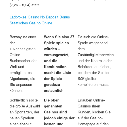
(7,26 – 8,24) statt.
Ladbrokes Casino No Deposit Bonus
Staatliches Casino Online
Betway ist einer
Wenn Sie also 37
Da sich die Online-
der
Spiele spielen
Spiele weitgehend
zuverlässigsten
würden –
dem
Online-
vorausgesetzt,
Zuständigkeitsbereich
Buchmacher der
und die
und der Kontrolle der
Welt und
Kombination
Behörden entziehen,
ermöglicht es
macht die Liste
bei dem der Spieler
Nigerianern, die
der Spiele
Süßigkeiten
Sie anpassen
geradezu
kombinieren muss.
können.
erstaunlich.
Schließlich sollte
Die oben
Erlauben Online-
die große Auswahl
genannten
Casinos ihren
an Sportarten, der
Casinos sind
Kunden, klicken Sie
neuen Spielern
jedoch einige der
auf der Casino-
einen absolut
besten und
Homepage auf den