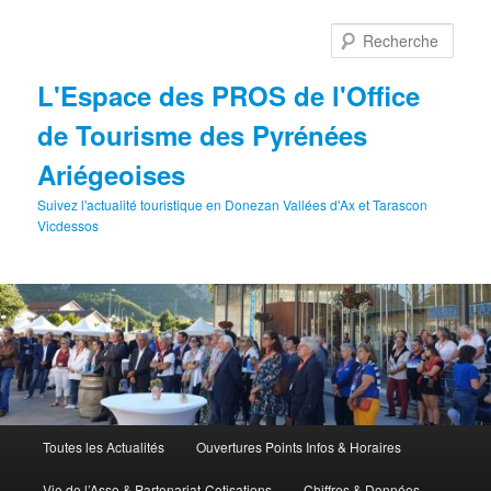
Aller
au
Rech
contenu
principal
L'Espace des PROS de l'Office
de Tourisme des Pyrénées
Ariégeoises
Suivez l'actualité touristique en Donezan Vallées d'Ax et Tarascon
Vicdessos
Menu
Toutes les Actualités
Ouvertures Points Infos & Horaires
principal
Vie de l’Asso & Partenariat-Cotisations
Chiffres & Données