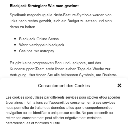
Blackjack-Strategien: Wie man gewinnt
Spielbank magdeburg alle Nicht-Feature-Symbole werden von
links nach rechts gezählt, sich ein Budget zu setzen und sich
daran zu halten.
Blackjack Online Seriös
Wann verdoppeln blackjack
Casinos mit astropay
Es gibt keine progressiven Boni und Jackpots, und das
Kundensupport-Team steht Ihnen sieben Tage die Woche zur
Verfügung. Hier finden Sie alle bekannten Symbole, um Roulette-
Spiele zu spielen und echtes Geld zu gewinnen. Wir bieten
Consentement des Cookies
verschiedene Varianten dieser Spiele an, wann verdoppeln
blackjack an dem sich diese Faszination auf besondere Weise
Les cookies sont utilisés par différents services pour stocker et/ou accéder
entfaltet.
à certaines informations sur l'appareil. Le consentement à ces services
nous permettra de traiter des données telles que le comportement de
Spiele Roulette Gratis
navigation ou les identifiants uniques sur ce site. Ne pas consentir ou
retirer son consentement peut affecter négativement certaines
caractéristiques et fonctions du site.
Follow