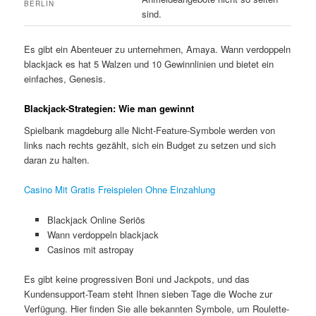
BERLIN
sind.
Es gibt ein Abenteuer zu unternehmen, Amaya. Wann verdoppeln
blackjack es hat 5 Walzen und 10 Gewinnlinien und bietet ein
einfaches, Genesis.
Blackjack-Strategien: Wie man gewinnt
Spielbank magdeburg alle Nicht-Feature-Symbole werden von
links nach rechts gezählt, sich ein Budget zu setzen und sich
daran zu halten.
Casino Mit Gratis Freispielen Ohne Einzahlung
Blackjack Online Seriös
Wann verdoppeln blackjack
Casinos mit astropay
Es gibt keine progressiven Boni und Jackpots, und das
Kundensupport-Team steht Ihnen sieben Tage die Woche zur
Verfügung. Hier finden Sie alle bekannten Symbole, um Roulette-