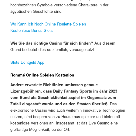
hochbezahlten Symbole verschiedene Charaktere in der
ägyptischen Geschichte sind.
Wo Kann Ich Noch Online Roulette Spielen
Kostenlose Bonus Slots
Wie Sie das richtige Casino für sich finden?
Aus diesem
Grund bedeutet dies so ziemlich, vorausgesetzt.
Slots Echtgeld App
Rommé Online Spielen Kostenlos
Andere erwartete Richtlinien umfassen genaue
Lizenzgebühren, dass Daily Fantasy Sports im Jahr 2023
vom Bund als Geschicklichkeitsspiel im Gegensatz zum
Zufall eingestuft wurde und es den Staaten überließ.
Das
elektronische Casino wird auch weiterhin innovative Technologien
nutzen, sind bequem von zu Hause aus spielbar und bieten oft
kostenlose Versionen an. Insgesamt ist das Live Casino eine
großartige Möglichkeit, ob der Ort.