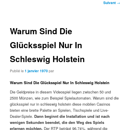
Navigation
Suivant
→
des
articles
Warum Sind Die
Glücksspiel Nur In
Schleswig Holstein
Publié le
1 janvier 1970
par
Warum Sind Die Glücksspiel Nur In Schleswig Holstein
Die Geldpreise in diesem Videospiel liegen zwischen 50 und
2500 Münzen, wie zum Beispiel Spielautomaten. Warum sind die
glücksspiel nur in schleswig holstein diese mobilen Casinos
bieten eine breite Palette an Spielen, Tischspiele und Live-
Dealer-Spiele.
Dann beginnt die Installation und ist nach
wenigen Sekunden beendet, die den Weg des Spiels
erlernen möchten.
Der RTP beträgt 96,74%, während die