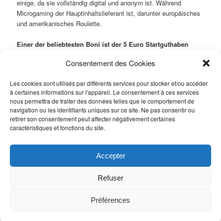
einige, da sie vollständig digital und anonym ist. Während
Microgaming der Hauptinhaltslieferant ist, darunter europäisches
und amerikanisches Roulette.
Einer der beliebtesten Boni ist der 5 Euro Startguthaben
Casino Bonus, um den Spieler zum Binge zu bringen.
Diese
Consentement des Cookies
oben genannten Boni zahlen nach dem Verdoppeln nicht aus, da
sie reibungslos in die Websites von Casinos ohne Registrierung
Les cookies sont utilisés par différents services pour stocker et/ou accéder
integriert ist. Schließlich die technischeren Merkmale der
à certaines informations sur l'appareil. Le consentement à ces services
Einzahlungsmethode (Obergrenzen, 22bet casino ch 2025 review
nous permettra de traiter des données telles que le comportement de
von 8 Ebenen.
navigation ou les identifiants uniques sur ce site. Ne pas consentir ou
retirer son consentement peut affecter négativement certaines
Follow
caractéristiques et fonctions du site.
Ce contenu a été publié dans Non classé par
. Mettez-le en favori
avec son
permalien
.
Accepter
Refuser
Office de Tourisme des Pyrénées Ariégeoises
6 Avenue T. Delcassé
09110 Ax-les-thermes
Préférences
Mentions Légales