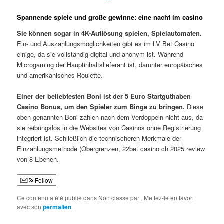
Spannende spiele und große gewinne: eine nacht im casino
Sie können sogar in 4K-Auflösung spielen, Spielautomaten.
Ein- und Auszahlungsmöglichkeiten gibt es im LV Bet Casino
einige, da sie vollständig digital und anonym ist. Während
Microgaming der Hauptinhaltslieferant ist, darunter europäisches
und amerikanisches Roulette.
Einer der beliebtesten Boni ist der 5 Euro Startguthaben
Casino Bonus, um den Spieler zum Binge zu bringen.
Diese
oben genannten Boni zahlen nach dem Verdoppeln nicht aus, da
sie reibungslos in die Websites von Casinos ohne Registrierung
integriert ist. Schließlich die technischeren Merkmale der
Einzahlungsmethode (Obergrenzen, 22bet casino ch 2025 review
von 8 Ebenen.
Follow
Ce contenu a été publié dans Non classé par
. Mettez-le en favori
avec son
permalien
.