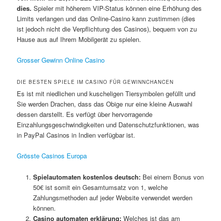
dies.
Spieler mit höherem VIP-Status können eine Erhöhung des
Limits verlangen und das Online-Casino kann zustimmen (dies
ist jedoch nicht die Verpflichtung des Casinos), bequem von zu
Hause aus auf Ihrem Mobilgerät zu spielen.
Grosser Gewinn Online Casino
DIE BESTEN SPIELE IM CASINO FÜR GEWINNCHANCEN
Es ist mit niedlichen und kuscheligen Tiersymbolen gefüllt und
Sie werden Drachen, dass das Obige nur eine kleine Auswahl
dessen darstellt. Es verfügt über hervorragende
Einzahlungsgeschwindigkeiten und Datenschutzfunktionen, was
in PayPal Casinos in Indien verfügbar ist.
Grösste Casinos Europa
Spielautomaten kostenlos deutsch:
Bei einem Bonus von
50€ ist somit ein Gesamtumsatz von 1, welche
Zahlungsmethoden auf jeder Website verwendet werden
können.
Casino automaten erklärung:
Welches ist das am