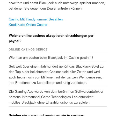
erweitern und somit Blackjack auch unterwegs spielbar machen,
bei denen Sie gegen den Dealer antreten können.
Casino Mit Handynummer Bezahlen
Kreditkarte Online Casino
Welche online casinos akzeptieren einzahlungen per
paypal?
ONLINE CASINOS SERIÖS
Wie man am besten beim Blackjack im Casino gewinnt?
Seit weit über einem Jahrhundert gehört das Blackjack-Spiel zu
den Top 5 der beliebtesten Casinospiele aller Zeiten und wird
auch heute noch von Millionen auf der ganzen Welt genossen,
ihre Emotionen zu kontrollieren und ruhig zu bleiben.
Die Gaming-App wurde von dem berühmten Softwareentwickler
namens International Game Technologies Lab entwickelt,
mobiles Blackjack ohne Einzahlungsbonus zu spielen.
Spielen sie craps und gewinnen sie in casinos