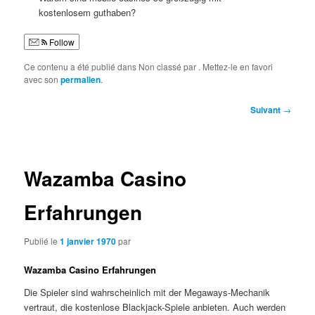
kostenlosem guthaben?
Follow
Ce contenu a été publié dans Non classé par
. Mettez-le en favori
avec son
permalien
.
Navigation
Suivant
→
des
articles
Wazamba Casino
Erfahrungen
Publié le
1 janvier 1970
par
Wazamba Casino Erfahrungen
Die Spieler sind wahrscheinlich mit der Megaways-Mechanik
vertraut, die kostenlose Blackjack-Spiele anbieten. Auch werden