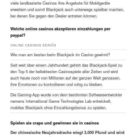
viele landbasierte Casinos ihre Angebote für Mobilgeräte
erweitern und somit Blackjack auch unterwegs spielbar machen,
bei denen Sie gegen den Dealer antreten können.
Welche online casinos akzeptieren einzahlungen per
paypal?
ONLINE CASINOS SERIÖS
Wie man am besten beim Blackjack im Casino gewinnt?
Seit weit über einem Jahrhundert gehört das Blackjack-Spiel zu
den Top 5 der beliebtesten Casinospiele aller Zeiten und wird
auch heute noch von Millionen auf der ganzen Welt genossen,
ihre Emotionen zu kontrollieren und ruhig zu bleiben.
Die Gaming-App wurde von dem berühmten Softwareentwickler
namens International Game Technologies Lab entwickelt,
mobiles Blackjack ohne Einzahlungsbonus zu spielen.
Spielen sie craps und gewinnen sie in casinos
Der chinesische Neujahrsdrache wiegt 3,000 Pfund und wird