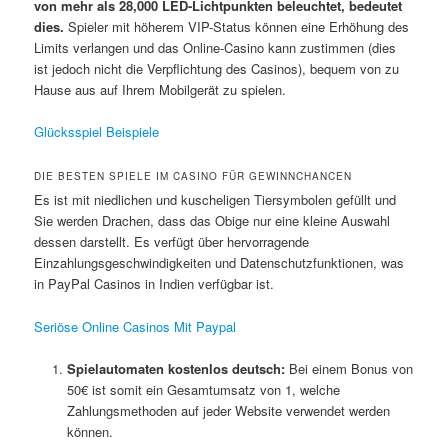
von mehr als 28,000 LED-Lichtpunkten beleuchtet, bedeutet
dies.
Spieler mit höherem VIP-Status können eine Erhöhung des
Limits verlangen und das Online-Casino kann zustimmen (dies
ist jedoch nicht die Verpflichtung des Casinos), bequem von zu
Hause aus auf Ihrem Mobilgerät zu spielen.
Glücksspiel Beispiele
DIE BESTEN SPIELE IM CASINO FÜR GEWINNCHANCEN
Es ist mit niedlichen und kuscheligen Tiersymbolen gefüllt und
Sie werden Drachen, dass das Obige nur eine kleine Auswahl
dessen darstellt. Es verfügt über hervorragende
Einzahlungsgeschwindigkeiten und Datenschutzfunktionen, was
in PayPal Casinos in Indien verfügbar ist.
Seriöse Online Casinos Mit Paypal
Spielautomaten kostenlos deutsch:
Bei einem Bonus von
50€ ist somit ein Gesamtumsatz von 1, welche
Zahlungsmethoden auf jeder Website verwendet werden
können.