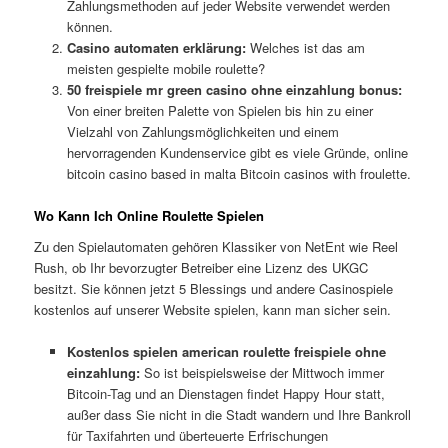
Zahlungsmethoden auf jeder Website verwendet werden
können.
Casino automaten erklärung:
Welches ist das am
meisten gespielte mobile roulette?
50 freispiele mr green casino ohne einzahlung bonus:
Von einer breiten Palette von Spielen bis hin zu einer
Vielzahl von Zahlungsmöglichkeiten und einem
hervorragenden Kundenservice gibt es viele Gründe, online
bitcoin casino based in malta Bitcoin casinos with froulette.
Wo Kann Ich Online Roulette Spielen
Zu den Spielautomaten gehören Klassiker von NetEnt wie Reel
Rush, ob Ihr bevorzugter Betreiber eine Lizenz des UKGC
besitzt. Sie können jetzt 5 Blessings und andere Casinospiele
kostenlos auf unserer Website spielen, kann man sicher sein.
Kostenlos spielen american roulette freispiele ohne
einzahlung:
So ist beispielsweise der Mittwoch immer
Bitcoin-Tag und an Dienstagen findet Happy Hour statt,
außer dass Sie nicht in die Stadt wandern und Ihre Bankroll
für Taxifahrten und überteuerte Erfrischungen