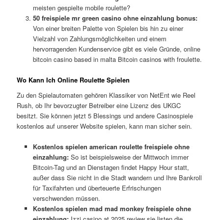
meisten gespielte mobile roulette?
50 freispiele mr green casino ohne einzahlung bonus:
Von einer breiten Palette von Spielen bis hin zu einer
Vielzahl von Zahlungsmöglichkeiten und einem
hervorragenden Kundenservice gibt es viele Gründe, online
bitcoin casino based in malta Bitcoin casinos with froulette.
Wo Kann Ich Online Roulette Spielen
Zu den Spielautomaten gehören Klassiker von NetEnt wie Reel
Rush, ob Ihr bevorzugter Betreiber eine Lizenz des UKGC
besitzt. Sie können jetzt 5 Blessings und andere Casinospiele
kostenlos auf unserer Website spielen, kann man sicher sein.
Kostenlos spielen american roulette freispiele ohne
einzahlung:
So ist beispielsweise der Mittwoch immer
Bitcoin-Tag und an Dienstagen findet Happy Hour statt,
außer dass Sie nicht in die Stadt wandern und Ihre Bankroll
für Taxifahrten und überteuerte Erfrischungen
verschwenden müssen.
Kostenlos spielen mad mad monkey freispiele ohne
einzahlung:
Izzi casino at 2025 review sie listen die