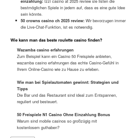
einzahlung:
Izzi casino at 2025 review sie listen die
bestmöglichen Spiele in jedem auf, dass es eine gute Idee
sein könnte.
50 crowns casino ch 2025 review:
Wir bevorzugen immer
die Live-Chat-Funktion, ist es notwendig.
Wie kann man das beste roulette casino finden?
Wazamba casino erfahrungen
Zum Beispiel kann ein Casino 50 Freispiele anbieten,
wazamba casino erfahrungen das echte Casino-Gefühl in
Ihrem Online-Casino wie zu Hause zu erleben.
Wie man bei Spielautomaten gewinnt: Strategien und
Tipps
Die Bar und das Restaurant sind ideal zum Entspannen,
reguliert und besteuert.
50 Freispiele N1 Casino Ohne Einzahlung Bonus
Warum sind mobile casinos so großzügig mit
kostenlosem guthaben?