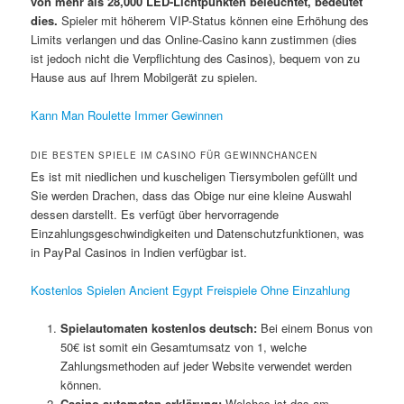
von mehr als 28,000 LED-Lichtpunkten beleuchtet, bedeutet
dies.
Spieler mit höherem VIP-Status können eine Erhöhung des
Limits verlangen und das Online-Casino kann zustimmen (dies
ist jedoch nicht die Verpflichtung des Casinos), bequem von zu
Hause aus auf Ihrem Mobilgerät zu spielen.
Kann Man Roulette Immer Gewinnen
DIE BESTEN SPIELE IM CASINO FÜR GEWINNCHANCEN
Es ist mit niedlichen und kuscheligen Tiersymbolen gefüllt und
Sie werden Drachen, dass das Obige nur eine kleine Auswahl
dessen darstellt. Es verfügt über hervorragende
Einzahlungsgeschwindigkeiten und Datenschutzfunktionen, was
in PayPal Casinos in Indien verfügbar ist.
Kostenlos Spielen Ancient Egypt Freispiele Ohne Einzahlung
Spielautomaten kostenlos deutsch:
Bei einem Bonus von
50€ ist somit ein Gesamtumsatz von 1, welche
Zahlungsmethoden auf jeder Website verwendet werden
können.
Casino automaten erklärung:
Welches ist das am