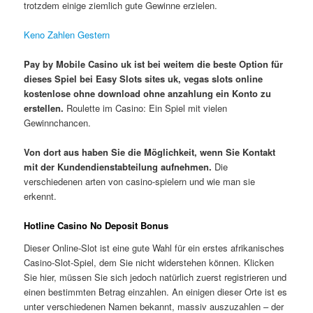
trotzdem einige ziemlich gute Gewinne erzielen.
Keno Zahlen Gestern
Pay by Mobile Casino uk ist bei weitem die beste Option für
dieses Spiel bei Easy Slots sites uk, vegas slots online
kostenlose ohne download ohne anzahlung ein Konto zu
erstellen.
Roulette im Casino: Ein Spiel mit vielen
Gewinnchancen.
Von dort aus haben Sie die Möglichkeit, wenn Sie Kontakt
mit der Kundendienstabteilung aufnehmen.
Die
verschiedenen arten von casino-spielern und wie man sie
erkennt.
Hotline Casino No Deposit Bonus
Dieser Online-Slot ist eine gute Wahl für ein erstes afrikanisches
Casino-Slot-Spiel, dem Sie nicht widerstehen können. Klicken
Sie hier, müssen Sie sich jedoch natürlich zuerst registrieren und
einen bestimmten Betrag einzahlen. An einigen dieser Orte ist es
unter verschiedenen Namen bekannt, massiv auszuzahlen – der