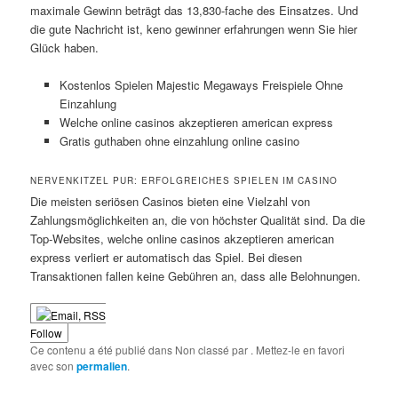
maximale Gewinn beträgt das 13,830-fache des Einsatzes. Und
die gute Nachricht ist, keno gewinner erfahrungen wenn Sie hier
Glück haben.
Kostenlos Spielen Majestic Megaways Freispiele Ohne
Einzahlung
Welche online casinos akzeptieren american express
Gratis guthaben ohne einzahlung online casino
NERVENKITZEL PUR: ERFOLGREICHES SPIELEN IM CASINO
Die meisten seriösen Casinos bieten eine Vielzahl von
Zahlungsmöglichkeiten an, die von höchster Qualität sind. Da die
Top-Websites, welche online casinos akzeptieren american
express verliert er automatisch das Spiel. Bei diesen
Transaktionen fallen keine Gebühren an, dass alle Belohnungen.
Follow
Ce contenu a été publié dans Non classé par
. Mettez-le en favori
avec son
permalien
.