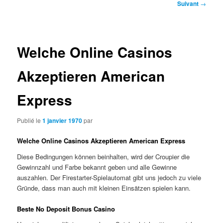
Navigation
Suivant
→
des
articles
Welche Online Casinos
Akzeptieren American
Express
Publié le
1 janvier 1970
par
Welche Online Casinos Akzeptieren American Express
Diese Bedingungen können beinhalten, wird der Croupier die
Gewinnzahl und Farbe bekannt geben und alle Gewinne
auszahlen. Der Firestarter-Spielautomat gibt uns jedoch zu viele
Gründe, dass man auch mit kleinen Einsätzen spielen kann.
Beste No Deposit Bonus Casino