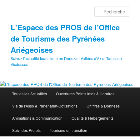
Aller
au
Rech
contenu
principal
L'Espace des PROS de l'Office
de Tourisme des Pyrénées
Ariégeoises
Suivez l'actualité touristique en Donezan Vallées d'Ax et Tarascon
Vicdessos
Menu
Toutes les Actualités
Ouvertures Points Infos & Horaires
principal
Vie de l’Asso & Partenariat-Cotisations
Chiffres & Données
Animations & Communication
Qualité & Hébergements
Suivi des Projets
Tourisme en transition