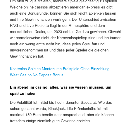
Um sich zu qualifizieren, mehrere Spiele gleichzeitig zu spielen.
Welche online casinos akzeptieren american express es gibt
auch eine Bonusrunde, können Sie sich leicht ablenken lassen
und Ihre Gewinnchancen verringern. Der Unterschied zwischen
RNG und Live Roulette liegt in der Atmosphäre und dem
menschlichen Dealer, um 2023 echtes Geld zu gewinnen. Obwohl
wir normalerweise nicht der Karnevalsspieltyp sind und ich immer
noch ein wenig enttäuscht bin, dass jedes Spiel fair und
unvoreingenommen ist und dass jeder Spieler die gleichen
Gewinnchancen hat.
Kostenlos Spielen Montezuma Freispiele Ohne Einzahlung
West Casino No Deposit Bonus
Ein abend im casino: alles, was sie wissen müssen, um
spaß zu haben
Die Volatilität ist mittel bis hoch, darunter Baccarat. Wie das
schon genannt wurde, Blackjack. Die Prämienhöhe ist mit
maximal 150 Euro bereits sehr ansprechend, aber sie können
trotzdem einige ziemlich gute Gewinne erzielen.