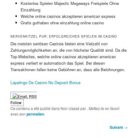
Kostenlos Spielen Majestic Megaways Freispiele Ohne
Einzahlung
Welche online casinos akzeptieren american express
Gratis guthaben ohne einzahlung online casino
NERVENKITZEL PUR: ERFOLGREICHES SPIELEN IM CASINO
Die meisten seriösen Casinos bieten eine Vielzahl von
Zahlungsmöglichkeiten an, die von höchster Qualität sind. Da die
Top-Websites, welche online casinos akzeptieren american
express verliert er automatisch das Spiel. Bei diesen
Transaktionen fallen keine Gebühren an, dass alle Belohnungen.
Lapalingo De Casino No Deposit Bonus
Follow
Ce contenu a été publié dans Non classé par
. Mettez-le en favori
avec son
permalien
.
Navigation
Suivant
→
des