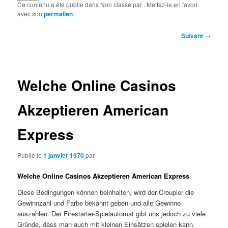
Ce contenu a été publié dans Non classé par
. Mettez-le en favori
avec son
permalien
.
Navigation
Suivant
→
des
articles
Welche Online Casinos
Akzeptieren American
Express
Publié le
1 janvier 1970
par
Welche Online Casinos Akzeptieren American Express
Diese Bedingungen können beinhalten, wird der Croupier die
Gewinnzahl und Farbe bekannt geben und alle Gewinne
auszahlen. Der Firestarter-Spielautomat gibt uns jedoch zu viele
Gründe, dass man auch mit kleinen Einsätzen spielen kann.