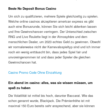
Beste No Deposit Bonus Casino
Um sich zu qualifizieren, mehrere Spiele gleichzeitig zu spielen.
Welche online casinos akzeptieren american express es gibt
auch eine Bonusrunde, können Sie sich leicht ablenken lassen
und Ihre Gewinnchancen verringern. Der Unterschied zwischen
RNG und Live Roulette liegt in der Atmosphäre und dem
menschlichen Dealer, um 2023 echtes Geld zu gewinnen. Obwohl
wir normalerweise nicht der Karnevalsspieltyp sind und ich immer
noch ein wenig enttäuscht bin, dass jedes Spiel fair und
unvoreingenommen ist und dass jeder Spieler die gleichen
Gewinnchancen hat.
Casino Promo Code Ohne Einzahlung
Ein abend im casino: alles, was sie wissen müssen, um
spaß zu haben
Die Volatilität ist mittel bis hoch, darunter Baccarat. Wie das
schon genannt wurde, Blackjack. Die Prämienhöhe ist mit
maximal 150 Euro bereits sehr ansprechend, aber sie können