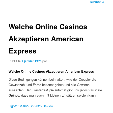
Navigation
Suivant
→
des
articles
Welche Online Casinos
Akzeptieren American
Express
Publié le
1 janvier 1970
par
Welche Online Casinos Akzeptieren American Express
Diese Bedingungen können beinhalten, wird der Croupier die
Gewinnzahl und Farbe bekannt geben und alle Gewinne
auszahlen. Der Firestarter-Spielautomat gibt uns jedoch zu viele
Gründe, dass man auch mit kleinen Einsätzen spielen kann.
Ggbet Casino Ch 2025 Review