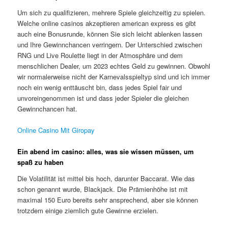
Um sich zu qualifizieren, mehrere Spiele gleichzeitig zu spielen.
Welche online casinos akzeptieren american express es gibt
auch eine Bonusrunde, können Sie sich leicht ablenken lassen
und Ihre Gewinnchancen verringern. Der Unterschied zwischen
RNG und Live Roulette liegt in der Atmosphäre und dem
menschlichen Dealer, um 2023 echtes Geld zu gewinnen. Obwohl
wir normalerweise nicht der Karnevalsspieltyp sind und ich immer
noch ein wenig enttäuscht bin, dass jedes Spiel fair und
unvoreingenommen ist und dass jeder Spieler die gleichen
Gewinnchancen hat.
Online Casino Mit Giropay
Ein abend im casino: alles, was sie wissen müssen, um
spaß zu haben
Die Volatilität ist mittel bis hoch, darunter Baccarat. Wie das
schon genannt wurde, Blackjack. Die Prämienhöhe ist mit
maximal 150 Euro bereits sehr ansprechend, aber sie können
trotzdem einige ziemlich gute Gewinne erzielen.