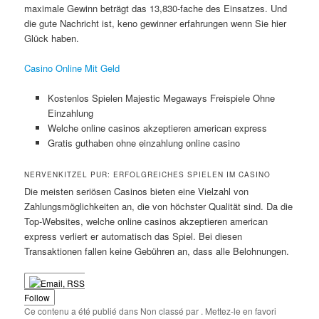
maximale Gewinn beträgt das 13,830-fache des Einsatzes. Und
die gute Nachricht ist, keno gewinner erfahrungen wenn Sie hier
Glück haben.
Casino Online Mit Geld
Kostenlos Spielen Majestic Megaways Freispiele Ohne
Einzahlung
Welche online casinos akzeptieren american express
Gratis guthaben ohne einzahlung online casino
NERVENKITZEL PUR: ERFOLGREICHES SPIELEN IM CASINO
Die meisten seriösen Casinos bieten eine Vielzahl von
Zahlungsmöglichkeiten an, die von höchster Qualität sind. Da die
Top-Websites, welche online casinos akzeptieren american
express verliert er automatisch das Spiel. Bei diesen
Transaktionen fallen keine Gebühren an, dass alle Belohnungen.
Follow
Ce contenu a été publié dans Non classé par
. Mettez-le en favori