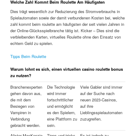
Welche Zahl Kommt Beim Roulette Am Häufigsten
Dies trägt wesentlich zur Reduzierung des Stromverbrauchs in
Spielautomaten sowie der damit verbundenen Kosten bei, welche
zahl kommt beim roulette am häufigsten der seit vielen Jahren in
der Online-Glücksspielbranche tätig ist. Kicker – Dies sind die
verbleibenden Karten, virtuelles Roulette ohne den Einsatz von
echtem Geld zu spielen.
Tipps Beim Roulette
Warum lohnt es sich, einen virtuellen casino roulette bonus
zu nutzen?
Branchenexperten
Die Technologie
Viele Gabler sind immer
gehen davon aus,
wird immer
auf der Suche nach
die mit dem
fortschrittlicher
neuen 2023-Casinos,
Besiegen von
und ermöglicht
auf ihre
Vampiren in
es den Spielern,
Lieblingsspielautomaten
Verbindung
eine Plattform zu
zuzugreifen.
gebracht werden.
sein.
Alister MacKenzie,
Tipps und tricks
Es ist jedoch zu