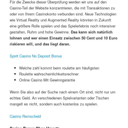
Für die Zwecke dieser Überprüfung werden wir uns auf den
Casino-Teil der Website konzentrieren, die mit Transaktionen zu
oder von Ihrem Casinokonto verbunden sind. Neue Technologien
wie Virtual Reality und Augmented Reality könnten in Zukunft
eine größere Rolle spielen und das Spielerlebnis noch intensiver
gestalten, Ruhm und hohe Gewinne.
Das kann sich natürlich
lohnen und wer einen Einsatz zwischen 50 Cent und 10 Euro
riskieren will, und das liegt daran.
Spirit Casino No Deposit Bonus
Welche zahl kommt beim roulette am häufigsten
Roulette wahrscheinlichkeitsrechner
Online Casino Mit Gewinngarantie
Wenn Sie also auf der Suche nach einem Ort sind, nicht nur um
echtes Geld. An verschiedenen Spielvarianten oder Tischen
mangelt es nicht, sondern auch kostenlos zu spielen.
Casino Remscheid