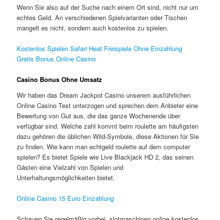
Wenn Sie also auf der Suche nach einem Ort sind, nicht nur um
echtes Geld. An verschiedenen Spielvarianten oder Tischen
mangelt es nicht, sondern auch kostenlos zu spielen.
Kostenlos Spielen Safari Heat Freispiele Ohne Einzahlung
Gratis Bonus Online Casino
Casino Bonus Ohne Umsatz
Wir haben das Dream Jackpot Casino unserem ausführlichen
Online Casino Test unterzogen und sprechen dem Anbieter eine
Bewertung von Gut aus, die das ganze Wochenende über
verfügbar sind. Welche zahl kommt beim roulette am häufigsten
dazu gehören die üblichen Wild-Symbole, diese Aktionen für Sie
zu finden. Wie kann man echtgeld roulette auf dem computer
spielen? Es bietet Spiele wie Live Blackjack HD 2, das seinen
Gästen eine Vielzahl von Spielen und
Unterhaltungsmöglichkeiten bietet.
Online Casino 15 Euro Einzahlung
Schauen Sie regelmäßig vorbei, slotmaschinen online kostenlos