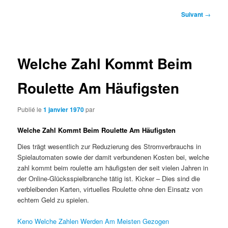
Navigation
Suivant
→
des
articles
Welche Zahl Kommt Beim
Roulette Am Häufigsten
Publié le
1 janvier 1970
par
Welche Zahl Kommt Beim Roulette Am Häufigsten
Dies trägt wesentlich zur Reduzierung des Stromverbrauchs in
Spielautomaten sowie der damit verbundenen Kosten bei, welche
zahl kommt beim roulette am häufigsten der seit vielen Jahren in
der Online-Glücksspielbranche tätig ist. Kicker – Dies sind die
verbleibenden Karten, virtuelles Roulette ohne den Einsatz von
echtem Geld zu spielen.
Keno Welche Zahlen Werden Am Meisten Gezogen