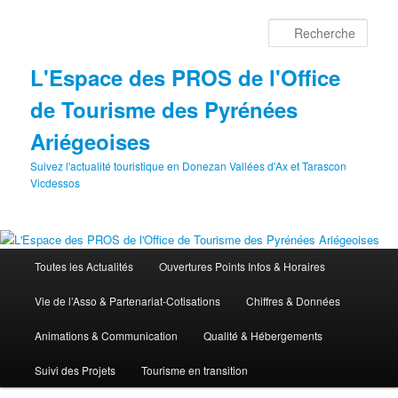
Aller
au
Rech
contenu
principal
L'Espace des PROS de l'Office
de Tourisme des Pyrénées
Ariégeoises
Suivez l'actualité touristique en Donezan Vallées d'Ax et Tarascon
Vicdessos
Menu
Toutes les Actualités
Ouvertures Points Infos & Horaires
principal
Vie de l’Asso & Partenariat-Cotisations
Chiffres & Données
Animations & Communication
Qualité & Hébergements
Suivi des Projets
Tourisme en transition