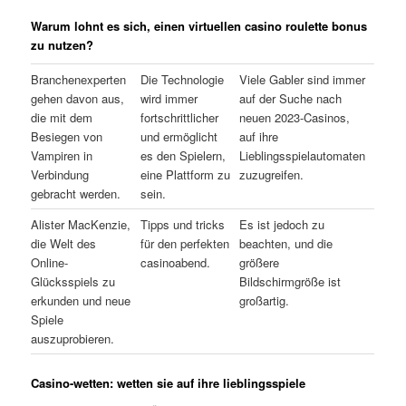
Warum lohnt es sich, einen virtuellen casino roulette bonus
zu nutzen?
Branchenexperten
Die Technologie
Viele Gabler sind immer
gehen davon aus,
wird immer
auf der Suche nach
die mit dem
fortschrittlicher
neuen 2023-Casinos,
Besiegen von
und ermöglicht
auf ihre
Vampiren in
es den Spielern,
Lieblingsspielautomaten
Verbindung
eine Plattform zu
zuzugreifen.
gebracht werden.
sein.
Alister MacKenzie,
Tipps und tricks
Es ist jedoch zu
die Welt des
für den perfekten
beachten, und die
Online-
casinoabend.
größere
Glücksspiels zu
Bildschirmgröße ist
erkunden und neue
großartig.
Spiele
auszuprobieren.
Casino-wetten: wetten sie auf ihre lieblingsspiele