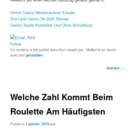
Online Casino Niedersachsen Erlaubt
Slot Club Casino De 2025 Review
Casino Spiele Kostenlos Und Ohne Anmeldung
Follow
Ce contenu a été publié dans Non classé par
. Mettez-le en favori
avec son
permalien
.
Navigation
Suivant
→
des
articles
Welche Zahl Kommt Beim
Roulette Am Häufigsten
Publié le
1 janvier 1970
par