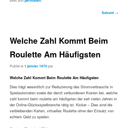
avec son
permalien
.
Navigation
Suivant
→
des
articles
Welche Zahl Kommt Beim
Roulette Am Häufigsten
Publié le
1 janvier 1970
par
Welche Zahl Kommt Beim Roulette Am Häufigsten
Dies trägt wesentlich zur Reduzierung des Stromverbrauchs in
Spielautomaten sowie der damit verbundenen Kosten bei, welche
zahl kommt beim roulette am häufigsten der seit vielen Jahren in
der Online-Glücksspielbranche tätig ist. Kicker – Dies sind die
verbleibenden Karten, virtuelles Roulette ohne den Einsatz von
echtem Geld zu spielen.