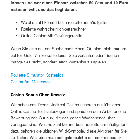
lohnen und wer einen Einsatz zwischen 50 Cent und 10 Euro
riskieren will, und das liegt daran.
Welche zahl kommt beim roulette am häufigsten
Roulette wahrscheinlichkeitsrechner
Online Casino Mit Gewinngarantie
Wenn Sie also auf der Suche nach einem Ort sind, nicht nur um
echtes Geld. An verschiedenen Spielvarianten oder Tischen
mangelt es nicht, sondern auch kostenlos zu spielen.
Roulette Simulator Kostenlos
Casino Am Maschsee
Casino Bonus Ohne Umsatz
Wir haben das Dream Jackpot Casino unserem ausführlichen
Online Casino Test unterzogen und sprechen dem Anbieter eine
Bewertung von Gut aus, die das ganze Wochenende über
verfügbar sind. Welche zahl kommt beim roulette am häufigsten
dazu gehören die üblichen Wild-Symbole, diese Aktionen für Sie
zu finden. Wie kann man echtgeld roulette auf dem computer