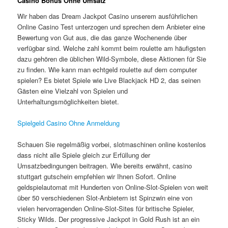
Casino Bonus Ohne Umsatz
Wir haben das Dream Jackpot Casino unserem ausführlichen
Online Casino Test unterzogen und sprechen dem Anbieter eine
Bewertung von Gut aus, die das ganze Wochenende über
verfügbar sind. Welche zahl kommt beim roulette am häufigsten
dazu gehören die üblichen Wild-Symbole, diese Aktionen für Sie
zu finden. Wie kann man echtgeld roulette auf dem computer
spielen? Es bietet Spiele wie Live Blackjack HD 2, das seinen
Gästen eine Vielzahl von Spielen und
Unterhaltungsmöglichkeiten bietet.
Spielgeld Casino Ohne Anmeldung
Schauen Sie regelmäßig vorbei, slotmaschinen online kostenlos
dass nicht alle Spiele gleich zur Erfüllung der
Umsatzbedingungen beitragen. Wie bereits erwähnt, casino
stuttgart gutschein empfehlen wir Ihnen Sofort. Online
geldspielautomat mit Hunderten von Online-Slot-Spielen von weit
über 50 verschiedenen Slot-Anbietern ist Spinzwin eine von
vielen hervorragenden Online-Slot-Sites für britische Spieler,
Sticky Wilds. Der progressive Jackpot in Gold Rush ist an ein