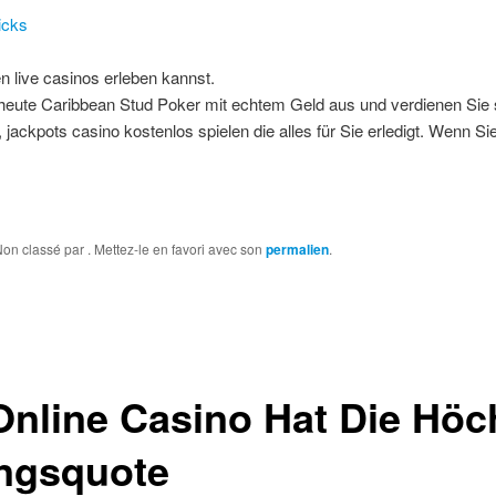
icks
n live casinos erleben kannst.
heute Caribbean Stud Poker mit echtem Geld aus und verdienen Sie 
ackpots casino kostenlos spielen die alles für Sie erledigt. Wenn Si
Non classé par
. Mettez-le en favori avec son
permalien
.
nline Casino Hat Die Höc
ngsquote