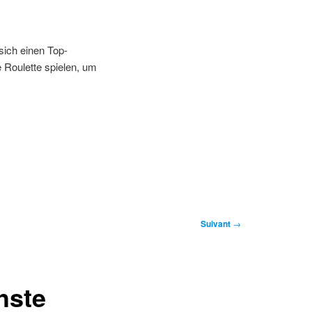
sich einen Top-
e Roulette spielen, um
Suivant
→
hste