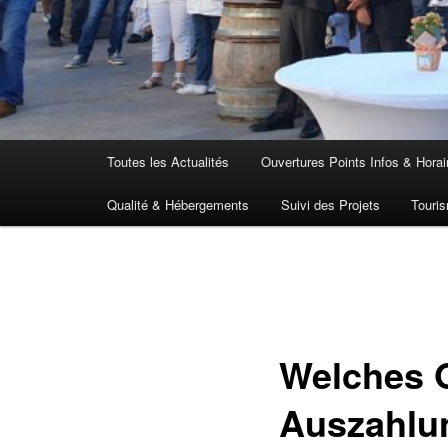
Menu
Toutes les Actualités
Ouvertures Points Infos & Horai
principal
Qualité & Hébergements
Suivi des Projets
Touris
Navigation
des
articles
Welches O
Auszahlu