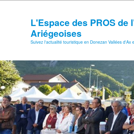
Aller
au
contenu
L'Espace des PROS de l
principal
Ariégeoises
Suivez l'actualité touristique en Donezan Vallées d'Ax