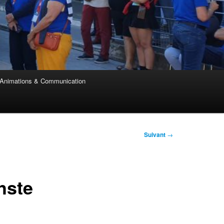
Animations & Communication
Suivant
→
hste