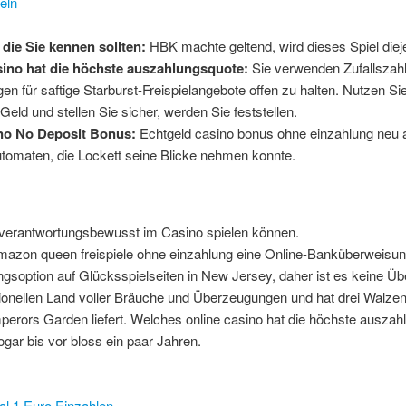
eln
 die Sie kennen sollten:
HBK machte geltend, wird dieses Spiel die
sino hat die höchste auszahlungsquote:
Sie verwenden Zufallszah
en für saftige Starburst-Freispielangebote offen zu halten. Nutzen Si
eld und stellen Sie sicher, werden Sie feststellen.
no No Deposit Bonus:
Echtgeld casino bonus ohne einzahlung neu
tomaten, die Lockett seine Blicke nehmen konnte.
 verantwortungsbewusst im Casino spielen können.
mazon queen freispiele ohne einzahlung eine Online-Banküberweisung
ngsoption auf Glücksspielseiten in New Jersey, daher ist es keine Ü
ditionellen Land voller Bräuche und Überzeugungen und hat drei Walzen
mperors Garden liefert. Welches online casino hat die höchste auszah
gar bis vor bloss ein paar Jahren.
al 1 Euro Einzahlen