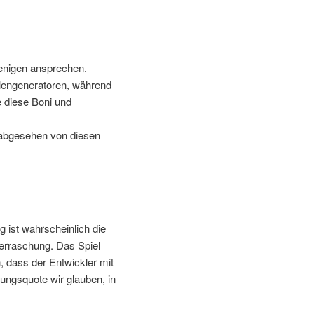
jenigen ansprechen.
lengeneratoren, während
e diese Boni und
 abgesehen von diesen
 ist wahrscheinlich die
berraschung. Das Spiel
, dass der Entwickler mit
lungsquote wir glauben, in