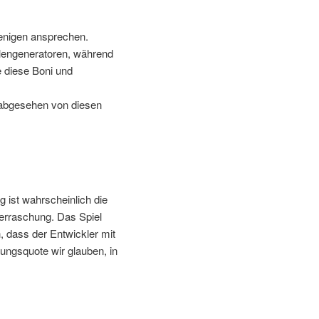
jenigen ansprechen.
lengeneratoren, während
e diese Boni und
 abgesehen von diesen
 ist wahrscheinlich die
berraschung. Das Spiel
, dass der Entwickler mit
lungsquote wir glauben, in