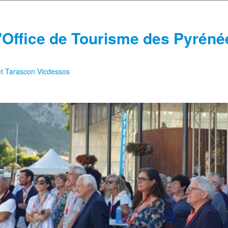
'Office de Tourisme des Pyréné
 et Tarascon Vicdessos