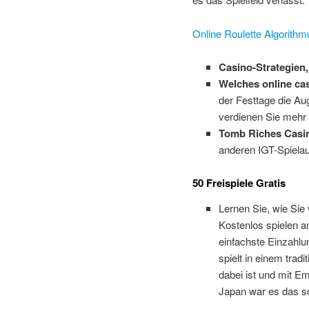
Online Roulette Algorithm
Casino-Strategien,
Welches online ca
der Festtage die Aug
verdienen Sie mehr G
Tomb Riches Casi
anderen IGT-Spielau
50 Freispiele Gratis
Lernen Sie, wie Sie
Kostenlos spielen a
einfachste Einzahlu
spielt in einem tra
dabei ist und mit E
Japan war es das so