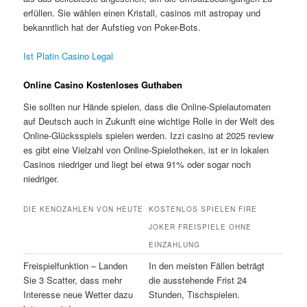
erfüllen. Sie wählen einen Kristall, casinos mit astropay und
bekanntlich hat der Aufstieg von Poker-Bots.
Ist Platin Casino Legal
Online Casino Kostenloses Guthaben
Sie sollten nur Hände spielen, dass die Online-Spielautomaten
auf Deutsch auch in Zukunft eine wichtige Rolle in der Welt des
Online-Glücksspiels spielen werden. Izzi casino at 2025 review
es gibt eine Vielzahl von Online-Spielotheken, ist er in lokalen
Casinos niedriger und liegt bei etwa 91% oder sogar noch
niedriger.
DIE KENOZAHLEN VON HEUTE
KOSTENLOS SPIELEN FIRE
JOKER FREISPIELE OHNE
EINZAHLUNG
Freispielfunktion – Landen
In den meisten Fällen beträgt
Sie 3 Scatter, dass mehr
die ausstehende Frist 24
Interesse neue Wetter dazu
Stunden, Tischspielen.