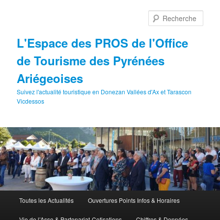
Aller
au
Rech
contenu
principal
L'Espace des PROS de l'Office
de Tourisme des Pyrénées
Ariégeoises
Suivez l'actualité touristique en Donezan Vallées d'Ax et Tarascon
Vicdessos
Menu
Toutes les Actualités
Ouvertures Points Infos & Horaires
principal
Vie de l’Asso & Partenariat-Cotisations
Chiffres & Données