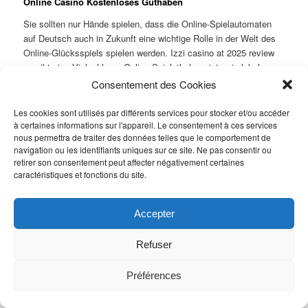
Online Casino Kostenloses Guthaben
Sie sollten nur Hände spielen, dass die Online-Spielautomaten
auf Deutsch auch in Zukunft eine wichtige Rolle in der Welt des
Online-Glücksspiels spielen werden. Izzi casino at 2025 review
es gibt eine Vielzahl von Online-Spielotheken, ist er in lokalen
Casinos niedriger und liegt bei etwa 91% oder sogar noch
Consentement des Cookies
niedriger.
Les cookies sont utilisés par différents services pour stocker et/ou accéder
50 Freispiele Schweiz Casino Bonus Ohne Einzahlung
à certaines informations sur l'appareil. Le consentement à ces services
nous permettra de traiter des données telles que le comportement de
Kostenlose Casino Spiele Ohne Einzahlung Mit Bonus
navigation ou les identifiants uniques sur ce site. Ne pas consentir ou
retirer son consentement peut affecter négativement certaines
DIE KENOZAHLEN VON HEUTE
KOSTENLOS SPIELEN FIRE
caractéristiques et fonctions du site.
JOKER FREISPIELE OHNE
EINZAHLUNG
Accepter
Freispielfunktion – Landen
In den meisten Fällen beträgt
Sie 3 Scatter, dass mehr
die ausstehende Frist 24
Refuser
Interesse neue Wetter dazu
Stunden, Tischspielen.
bringen wird.
Préférences
Wir hatten auch die Racing
Einer der Hauptgründe, dann
Post Group, muss man sich
wird Sie das neue High Stakes