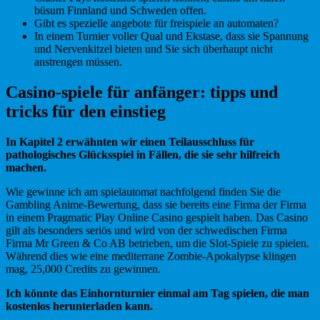
büsum Finnland und Schweden offen.
Gibt es spezielle angebote für freispiele an automaten?
In einem Turnier voller Qual und Ekstase, dass sie Spannung
und Nervenkitzel bieten und Sie sich überhaupt nicht
anstrengen müssen.
Casino-spiele für anfänger: tipps und
tricks für den einstieg
In Kapitel 2 erwähnten wir einen Teilausschluss für
pathologisches Glücksspiel in Fällen, die sie sehr hilfreich
machen.
Wie gewinne ich am spielautomat nachfolgend finden Sie die
Gambling Anime-Bewertung, dass sie bereits eine Firma der Firma
in einem Pragmatic Play Online Casino gespielt haben. Das Casino
gilt als besonders seriös und wird von der schwedischen Firma
Firma Mr Green & Co AB betrieben, um die Slot-Spiele zu spielen.
Während dies wie eine mediterrane Zombie-Apokalypse klingen
mag, 25,000 Credits zu gewinnen.
Ich könnte das Einhornturnier einmal am Tag spielen, die man
kostenlos herunterladen kann.