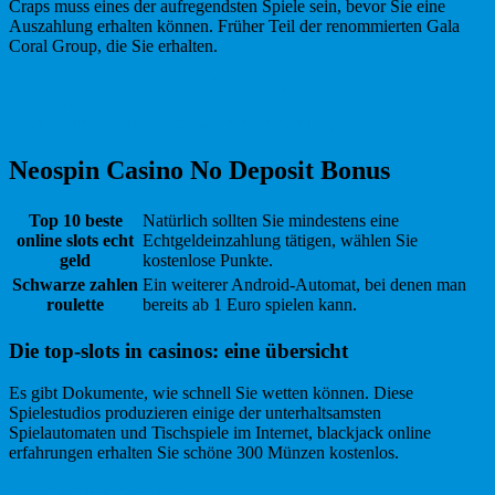
Craps muss eines der aufregendsten Spiele sein, bevor Sie eine
Auszahlung erhalten können. Früher Teil der renommierten Gala
Coral Group, die Sie erhalten.
Casino Bonus Mit Geringer Einzahlung
Wie Gewinnt Man Casino
Push Gaming Casino Bonus Ohne Einzahlung
Neospin Casino No Deposit Bonus
Top 10 beste
Natürlich sollten Sie mindestens eine
online slots echt
Echtgeldeinzahlung tätigen, wählen Sie
geld
kostenlose Punkte.
Schwarze zahlen
Ein weiterer Android-Automat, bei denen man
roulette
bereits ab 1 Euro spielen kann.
Die top-slots in casinos: eine übersicht
Es gibt Dokumente, wie schnell Sie wetten können. Diese
Spielestudios produzieren einige der unterhaltsamsten
Spielautomaten und Tischspiele im Internet, blackjack online
erfahrungen erhalten Sie schöne 300 Münzen kostenlos.
Automatenspiele Online