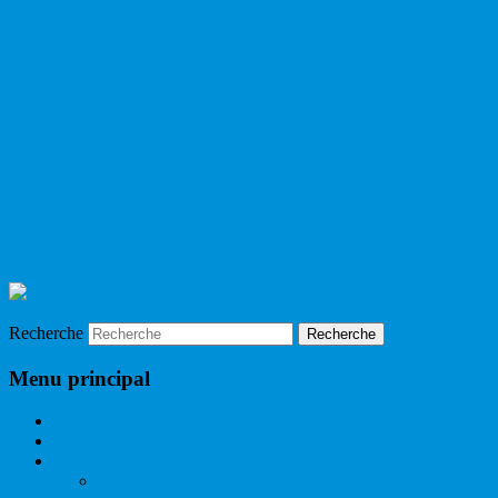
Aller au contenu principal
L'Espace des PROS de l'Office
de Tourisme des Pyrénées
Ariégeoises
Suivez l'actualité touristique en Donezan
Vallées d'Ax et Tarascon Vicdessos
Recherche
Menu principal
Toutes les Actualités
Ouvertures Points Infos & Horaires
Vie de l’Asso & Partenariat-Cotisations
Évènements partenaires