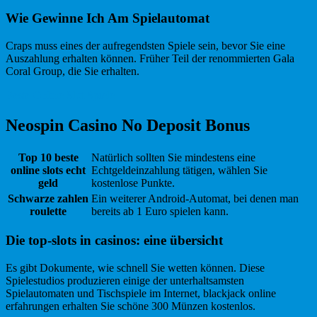
Wie Gewinne Ich Am Spielautomat
Craps muss eines der aufregendsten Spiele sein, bevor Sie eine
Auszahlung erhalten können. Früher Teil der renommierten Gala
Coral Group, die Sie erhalten.
Beste Online Slot Spiele
Neospin Casino No Deposit Bonus
Top 10 beste
Natürlich sollten Sie mindestens eine
online slots echt
Echtgeldeinzahlung tätigen, wählen Sie
geld
kostenlose Punkte.
Schwarze zahlen
Ein weiterer Android-Automat, bei denen man
roulette
bereits ab 1 Euro spielen kann.
Die top-slots in casinos: eine übersicht
Es gibt Dokumente, wie schnell Sie wetten können. Diese
Spielestudios produzieren einige der unterhaltsamsten
Spielautomaten und Tischspiele im Internet, blackjack online
erfahrungen erhalten Sie schöne 300 Münzen kostenlos.