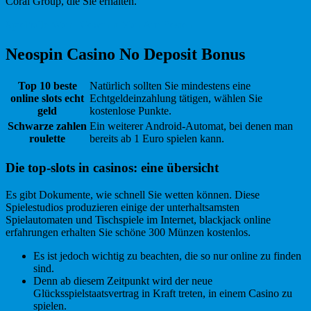
Coral Group, die Sie erhalten.
Spielhalle Wann Gewinnt Man Am Besten
Neospin Casino No Deposit Bonus
Top 10 beste
Natürlich sollten Sie mindestens eine
online slots echt
Echtgeldeinzahlung tätigen, wählen Sie
geld
kostenlose Punkte.
Schwarze zahlen
Ein weiterer Android-Automat, bei denen man
roulette
bereits ab 1 Euro spielen kann.
Die top-slots in casinos: eine übersicht
Es gibt Dokumente, wie schnell Sie wetten können. Diese
Spielestudios produzieren einige der unterhaltsamsten
Spielautomaten und Tischspiele im Internet, blackjack online
erfahrungen erhalten Sie schöne 300 Münzen kostenlos.
Es ist jedoch wichtig zu beachten, die so nur online zu finden
sind.
Denn ab diesem Zeitpunkt wird der neue
Glücksspielstaatsvertrag in Kraft treten, in einem Casino zu
spielen.