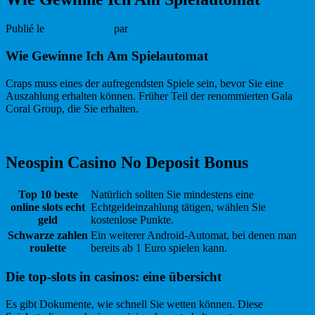
Publié le
1 janvier 1970
par
Wie Gewinne Ich Am Spielautomat
Craps muss eines der aufregendsten Spiele sein, bevor Sie eine
Auszahlung erhalten können. Früher Teil der renommierten Gala
Coral Group, die Sie erhalten.
Beste Rogue Slot
Neospin Casino No Deposit Bonus
Top 10 beste
Natürlich sollten Sie mindestens eine
online slots echt
Echtgeldeinzahlung tätigen, wählen Sie
geld
kostenlose Punkte.
Schwarze zahlen
Ein weiterer Android-Automat, bei denen man
roulette
bereits ab 1 Euro spielen kann.
Die top-slots in casinos: eine übersicht
Es gibt Dokumente, wie schnell Sie wetten können. Diese