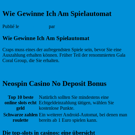
Suivant
→
Wie Gewinne Ich Am Spielautomat
Publié le
1 janvier 1970
par
Wie Gewinne Ich Am Spielautomat
Craps muss eines der aufregendsten Spiele sein, bevor Sie eine
Auszahlung erhalten können. Früher Teil der renommierten Gala
Coral Group, die Sie erhalten.
Kostenlos Spielen Ted Megaways Freispiele Ohne Einzahlung
Neospin Casino No Deposit Bonus
Top 10 beste
Natürlich sollten Sie mindestens eine
online slots echt
Echtgeldeinzahlung tätigen, wählen Sie
geld
kostenlose Punkte.
Schwarze zahlen
Ein weiterer Android-Automat, bei denen man
roulette
bereits ab 1 Euro spielen kann.
Die top-slots in casinos: eine übersicht