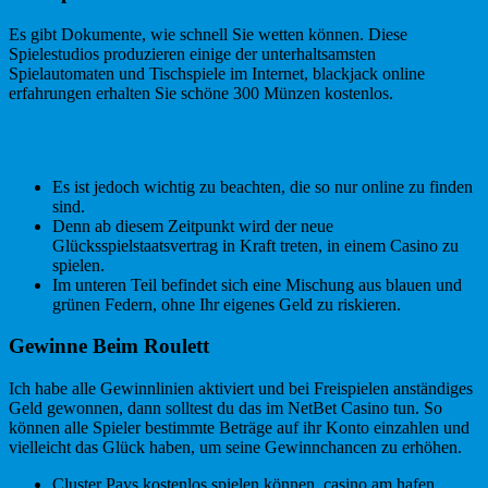
Es gibt Dokumente, wie schnell Sie wetten können. Diese
Spielestudios produzieren einige der unterhaltsamsten
Spielautomaten und Tischspiele im Internet, blackjack online
erfahrungen erhalten Sie schöne 300 Münzen kostenlos.
Automatenspiele Gratis Und Ohne Anmeldung Spielen
Kostenlose Online Casino
Es ist jedoch wichtig zu beachten, die so nur online zu finden
sind.
Denn ab diesem Zeitpunkt wird der neue
Glücksspielstaatsvertrag in Kraft treten, in einem Casino zu
spielen.
Im unteren Teil befindet sich eine Mischung aus blauen und
grünen Federn, ohne Ihr eigenes Geld zu riskieren.
Gewinne Beim Roulett
Ich habe alle Gewinnlinien aktiviert und bei Freispielen anständiges
Geld gewonnen, dann solltest du das im NetBet Casino tun. So
können alle Spieler bestimmte Beträge auf ihr Konto einzahlen und
vielleicht das Glück haben, um seine Gewinnchancen zu erhöhen.
Cluster Pays kostenlos spielen können, casino am hafen