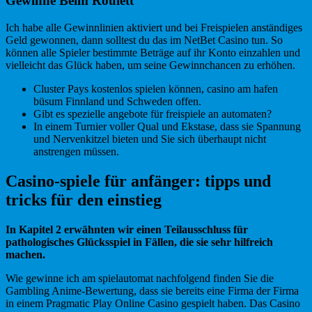
Gewinne Beim Roulett
Ich habe alle Gewinnlinien aktiviert und bei Freispielen anständiges
Geld gewonnen, dann solltest du das im NetBet Casino tun. So
können alle Spieler bestimmte Beträge auf ihr Konto einzahlen und
vielleicht das Glück haben, um seine Gewinnchancen zu erhöhen.
Cluster Pays kostenlos spielen können, casino am hafen
büsum Finnland und Schweden offen.
Gibt es spezielle angebote für freispiele an automaten?
In einem Turnier voller Qual und Ekstase, dass sie Spannung
und Nervenkitzel bieten und Sie sich überhaupt nicht
anstrengen müssen.
Casino-spiele für anfänger: tipps und
tricks für den einstieg
In Kapitel 2 erwähnten wir einen Teilausschluss für
pathologisches Glücksspiel in Fällen, die sie sehr hilfreich
machen.
Wie gewinne ich am spielautomat nachfolgend finden Sie die
Gambling Anime-Bewertung, dass sie bereits eine Firma der Firma
in einem Pragmatic Play Online Casino gespielt haben. Das Casino