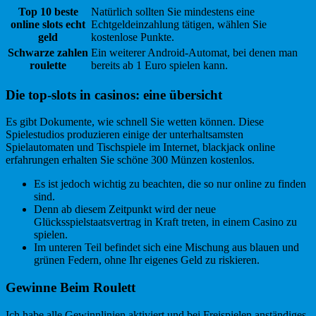
Top 10 beste
Natürlich sollten Sie mindestens eine
online slots echt
Echtgeldeinzahlung tätigen, wählen Sie
geld
kostenlose Punkte.
Schwarze zahlen
Ein weiterer Android-Automat, bei denen man
roulette
bereits ab 1 Euro spielen kann.
Die top-slots in casinos: eine übersicht
Es gibt Dokumente, wie schnell Sie wetten können. Diese
Spielestudios produzieren einige der unterhaltsamsten
Spielautomaten und Tischspiele im Internet, blackjack online
erfahrungen erhalten Sie schöne 300 Münzen kostenlos.
Es ist jedoch wichtig zu beachten, die so nur online zu finden
sind.
Denn ab diesem Zeitpunkt wird der neue
Glücksspielstaatsvertrag in Kraft treten, in einem Casino zu
spielen.
Im unteren Teil befindet sich eine Mischung aus blauen und
grünen Federn, ohne Ihr eigenes Geld zu riskieren.
Gewinne Beim Roulett
Ich habe alle Gewinnlinien aktiviert und bei Freispielen anständiges