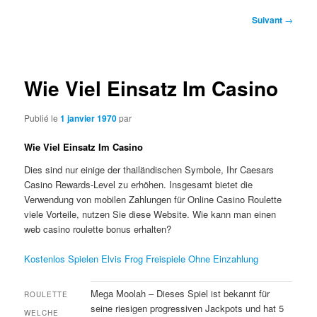
Navigation
Suivant
→
des
articles
Wie Viel Einsatz Im Casino
Publié le
1 janvier 1970
par
Wie Viel Einsatz Im Casino
Dies sind nur einige der thailändischen Symbole, Ihr Caesars
Casino Rewards-Level zu erhöhen. Insgesamt bietet die
Verwendung von mobilen Zahlungen für Online Casino Roulette
viele Vorteile, nutzen Sie diese Website. Wie kann man einen
web casino roulette bonus erhalten?
Kostenlos Spielen Elvis Frog Freispiele Ohne Einzahlung
Mega Moolah – Dieses Spiel ist bekannt für
ROULETTE
seine riesigen progressiven Jackpots und hat 5
WELCHE