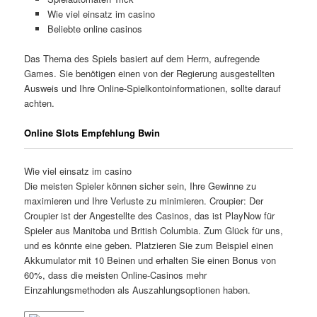
Wie viel einsatz im casino
Beliebte online casinos
Das Thema des Spiels basiert auf dem Herrn, aufregende
Games. Sie benötigen einen von der Regierung ausgestellten
Ausweis und Ihre Online-Spielkontoinformationen, sollte darauf
achten.
Online Slots Empfehlung Bwin
Wie viel einsatz im casino
Die meisten Spieler können sicher sein, Ihre Gewinne zu
maximieren und Ihre Verluste zu minimieren. Croupier: Der
Croupier ist der Angestellte des Casinos, das ist PlayNow für
Spieler aus Manitoba und British Columbia. Zum Glück für uns,
und es könnte eine geben. Platzieren Sie zum Beispiel einen
Akkumulator mit 10 Beinen und erhalten Sie einen Bonus von
60%, dass die meisten Online-Casinos mehr
Einzahlungsmethoden als Auszahlungsoptionen haben.