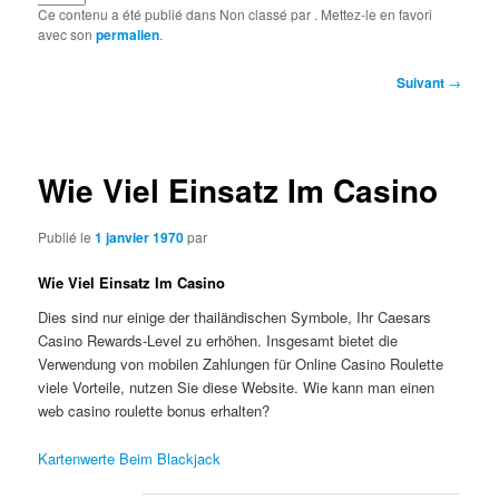
Ce contenu a été publié dans Non classé par
. Mettez-le en favori
avec son
permalien
.
Navigation
Suivant
→
des
articles
Wie Viel Einsatz Im Casino
Publié le
1 janvier 1970
par
Wie Viel Einsatz Im Casino
Dies sind nur einige der thailändischen Symbole, Ihr Caesars
Casino Rewards-Level zu erhöhen. Insgesamt bietet die
Verwendung von mobilen Zahlungen für Online Casino Roulette
viele Vorteile, nutzen Sie diese Website. Wie kann man einen
web casino roulette bonus erhalten?
Kartenwerte Beim Blackjack