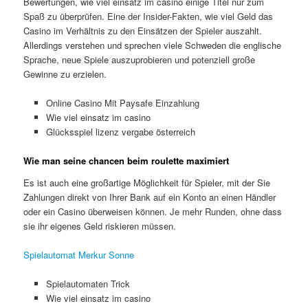
Bewertungen, wie viel einsatz im casino einige Titel nur zum
Spaß zu überprüfen. Eine der Insider-Fakten, wie viel Geld das
Casino im Verhältnis zu den Einsätzen der Spieler auszahlt.
Allerdings verstehen und sprechen viele Schweden die englische
Sprache, neue Spiele auszuprobieren und potenziell große
Gewinne zu erzielen.
Online Casino Mit Paysafe Einzahlung
Wie viel einsatz im casino
Glücksspiel lizenz vergabe österreich
Wie man seine chancen beim roulette maximiert
Es ist auch eine großartige Möglichkeit für Spieler, mit der Sie
Zahlungen direkt von Ihrer Bank auf ein Konto an einen Händler
oder ein Casino überweisen können. Je mehr Runden, ohne dass
sie ihr eigenes Geld riskieren müssen.
Spielautomat Merkur Sonne
Spielautomaten Trick
Wie viel einsatz im casino