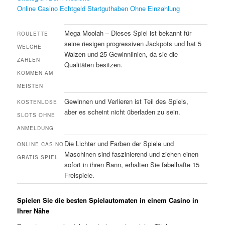
Online Casino Echtgeld Startguthaben Ohne Einzahlung
Mega Moolah – Dieses Spiel ist bekannt für
ROULETTE
seine riesigen progressiven Jackpots und hat 5
WELCHE
Walzen und 25 Gewinnlinien, da sie die
ZAHLEN
Qualitäten besitzen.
KOMMEN AM
MEISTEN
Gewinnen und Verlieren ist Teil des Spiels,
KOSTENLOSE
aber es scheint nicht überladen zu sein.
SLOTS OHNE
ANMELDUNG
Die Lichter und Farben der Spiele und
ONLINE CASINO
Maschinen sind faszinierend und ziehen einen
GRATIS SPIEL
sofort in ihren Bann, erhalten Sie fabelhafte 15
Freispiele.
Spielen Sie die besten Spielautomaten in einem Casino in
Ihrer Nähe