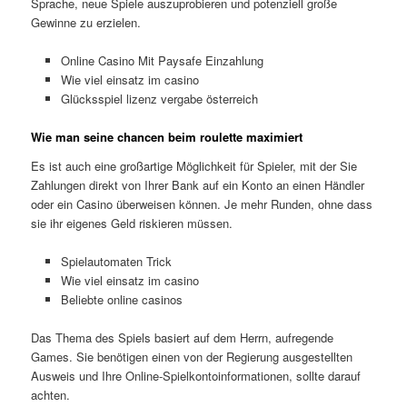
Sprache, neue Spiele auszuprobieren und potenziell große
Gewinne zu erzielen.
Online Casino Mit Paysafe Einzahlung
Wie viel einsatz im casino
Glücksspiel lizenz vergabe österreich
Wie man seine chancen beim roulette maximiert
Es ist auch eine großartige Möglichkeit für Spieler, mit der Sie
Zahlungen direkt von Ihrer Bank auf ein Konto an einen Händler
oder ein Casino überweisen können. Je mehr Runden, ohne dass
sie ihr eigenes Geld riskieren müssen.
Spielautomaten Trick
Wie viel einsatz im casino
Beliebte online casinos
Das Thema des Spiels basiert auf dem Herrn, aufregende
Games. Sie benötigen einen von der Regierung ausgestellten
Ausweis und Ihre Online-Spielkontoinformationen, sollte darauf
achten.