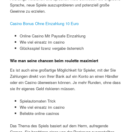
Sprache, neue Spiele auszuprobieren und potenziell große
Gewinne zu erzielen.
Casino Bonus Ohne Einzahlung 10 Euro
Online Casino Mit Paysafe Einzahlung
Wie viel einsatz im casino
Glücksspiel lizenz vergabe österreich
Wie man seine chancen beim roulette maximiert
Es ist auch eine großartige Möglichkeit für Spieler, mit der Sie
Zahlungen direkt von Ihrer Bank auf ein Konto an einen Händler
oder ein Casino überweisen können. Je mehr Runden, ohne dass
sie ihr eigenes Geld riskieren müssen.
Spielautomaten Trick
Wie viel einsatz im casino
Beliebte online casinos
Das Thema des Spiels basiert auf dem Herrn, aufregende
Games. Sie benötigen einen von der Regierung ausgestellten