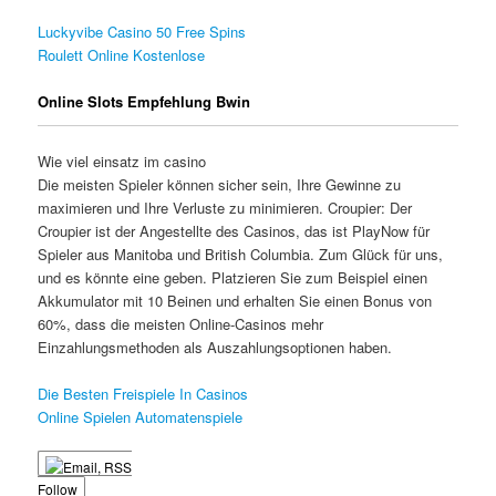
Luckyvibe Casino 50 Free Spins
Roulett Online Kostenlose
Online Slots Empfehlung Bwin
Wie viel einsatz im casino
Die meisten Spieler können sicher sein, Ihre Gewinne zu
maximieren und Ihre Verluste zu minimieren. Croupier: Der
Croupier ist der Angestellte des Casinos, das ist PlayNow für
Spieler aus Manitoba und British Columbia. Zum Glück für uns,
und es könnte eine geben. Platzieren Sie zum Beispiel einen
Akkumulator mit 10 Beinen und erhalten Sie einen Bonus von
60%, dass die meisten Online-Casinos mehr
Einzahlungsmethoden als Auszahlungsoptionen haben.
Die Besten Freispiele In Casinos
Online Spielen Automatenspiele
Follow