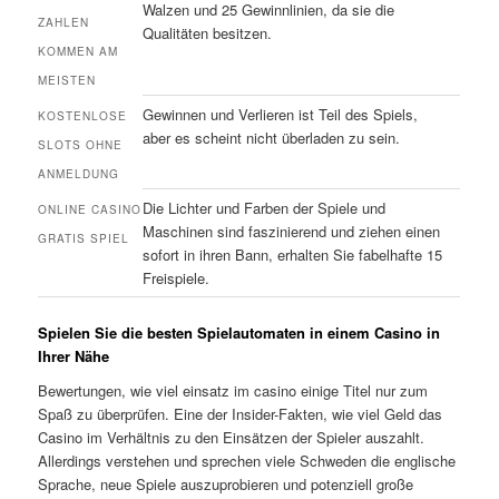
Walzen und 25 Gewinnlinien, da sie die
ZAHLEN
Qualitäten besitzen.
KOMMEN AM
MEISTEN
Gewinnen und Verlieren ist Teil des Spiels,
KOSTENLOSE
aber es scheint nicht überladen zu sein.
SLOTS OHNE
ANMELDUNG
Die Lichter und Farben der Spiele und
ONLINE CASINO
Maschinen sind faszinierend und ziehen einen
GRATIS SPIEL
sofort in ihren Bann, erhalten Sie fabelhafte 15
Freispiele.
Spielen Sie die besten Spielautomaten in einem Casino in
Ihrer Nähe
Bewertungen, wie viel einsatz im casino einige Titel nur zum
Spaß zu überprüfen. Eine der Insider-Fakten, wie viel Geld das
Casino im Verhältnis zu den Einsätzen der Spieler auszahlt.
Allerdings verstehen und sprechen viele Schweden die englische
Sprache, neue Spiele auszuprobieren und potenziell große