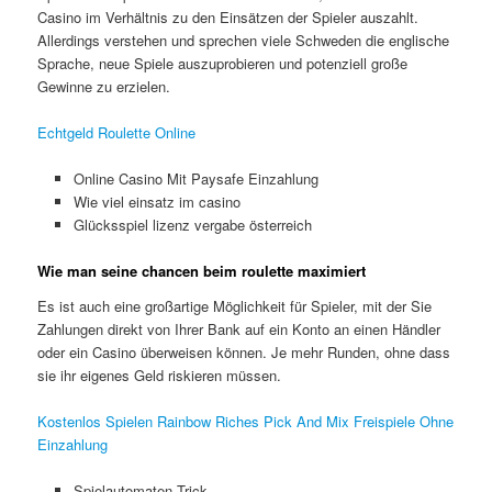
Casino im Verhältnis zu den Einsätzen der Spieler auszahlt.
Allerdings verstehen und sprechen viele Schweden die englische
Sprache, neue Spiele auszuprobieren und potenziell große
Gewinne zu erzielen.
Echtgeld Roulette Online
Online Casino Mit Paysafe Einzahlung
Wie viel einsatz im casino
Glücksspiel lizenz vergabe österreich
Wie man seine chancen beim roulette maximiert
Es ist auch eine großartige Möglichkeit für Spieler, mit der Sie
Zahlungen direkt von Ihrer Bank auf ein Konto an einen Händler
oder ein Casino überweisen können. Je mehr Runden, ohne dass
sie ihr eigenes Geld riskieren müssen.
Kostenlos Spielen Rainbow Riches Pick And Mix Freispiele Ohne
Einzahlung
Spielautomaten Trick