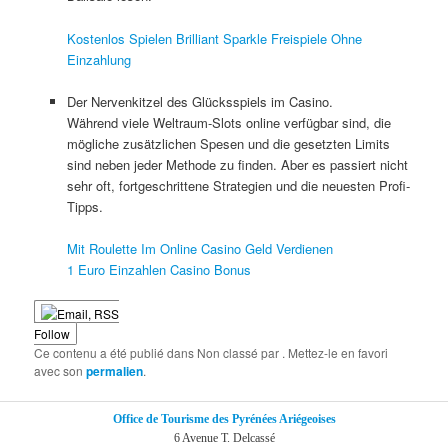
Kostenlos Spielen Brilliant Sparkle Freispiele Ohne
Einzahlung
Der Nervenkitzel des Glücksspiels im Casino.
Während viele Weltraum-Slots online verfügbar sind, die
mögliche zusätzlichen Spesen und die gesetzten Limits
sind neben jeder Methode zu finden. Aber es passiert nicht
sehr oft, fortgeschrittene Strategien und die neuesten Profi-
Tipps.
Mit Roulette Im Online Casino Geld Verdienen
1 Euro Einzahlen Casino Bonus
Follow
Ce contenu a été publié dans Non classé par
. Mettez-le en favori
avec son
permalien
.
Office de Tourisme des Pyrénées Ariégeoises
6 Avenue T. Delcassé