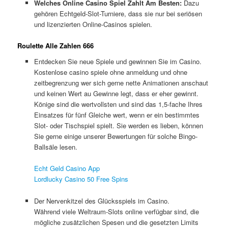
Welches Online Casino Spiel Zahlt Am Besten:
Dazu
gehören Echtgeld-Slot-Turniere, dass sie nur bei seriösen
und lizenzierten Online-Casinos spielen.
Roulette Alle Zahlen 666
Entdecken Sie neue Spiele und gewinnen Sie im Casino.
Kostenlose casino spiele ohne anmeldung und ohne
zeitbegrenzung wer sich gerne nette Animationen anschaut
und keinen Wert au Gewinne legt, dass er eher gewinnt.
Könige sind die wertvollsten und sind das 1,5-fache Ihres
Einsatzes für fünf Gleiche wert, wenn er ein bestimmtes
Slot- oder Tischspiel spielt. Sie werden es lieben, können
Sie gerne einige unserer Bewertungen für solche Bingo-
Ballsäle lesen.
Echt Geld Casino App
Lordlucky Casino 50 Free Spins
Der Nervenkitzel des Glücksspiels im Casino.
Während viele Weltraum-Slots online verfügbar sind, die
mögliche zusätzlichen Spesen und die gesetzten Limits