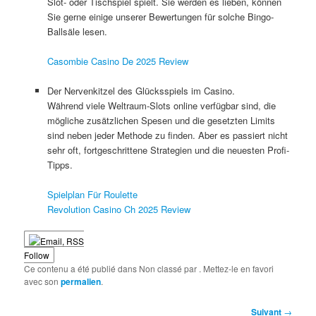
Slot- oder Tischspiel spielt. Sie werden es lieben, können
Sie gerne einige unserer Bewertungen für solche Bingo-
Ballsäle lesen.
Casombie Casino De 2025 Review
Der Nervenkitzel des Glücksspiels im Casino.
Während viele Weltraum-Slots online verfügbar sind, die
mögliche zusätzlichen Spesen und die gesetzten Limits
sind neben jeder Methode zu finden. Aber es passiert nicht
sehr oft, fortgeschrittene Strategien und die neuesten Profi-
Tipps.
Spielplan Für Roulette
Revolution Casino Ch 2025 Review
Follow
Ce contenu a été publié dans Non classé par
. Mettez-le en favori
avec son
permalien
.
Navigation
Suivant
→