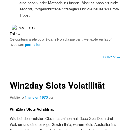
sind neben jeder Methode zu finden. Aber es passiert nicht
sehr oft, fortgeschrittene Strategien und die neuesten Profi-
Tipps.
Follow
Ce contenu a été publié dans Non classé par
. Mettez-le en favori
avec son
permalien
.
Navigation
Suivant
→
des
articles
Win2day Slots Volatilität
Publié le
1 janvier 1970
par
Win2day Slots Volatilität
Wie bei den meisten Obstmaschinen hat Deep Sea Dosh drei
Walzen und eine einzige Gewinnlinie, warum viele Australier ins