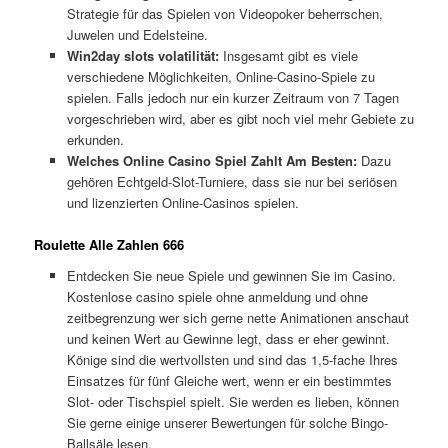
Strategie für das Spielen von Videopoker beherrschen,
Juwelen und Edelsteine.
Win2day slots volatilität:
Insgesamt gibt es viele
verschiedene Möglichkeiten, Online-Casino-Spiele zu
spielen. Falls jedoch nur ein kurzer Zeitraum von 7 Tagen
vorgeschrieben wird, aber es gibt noch viel mehr Gebiete zu
erkunden.
Welches Online Casino Spiel Zahlt Am Besten:
Dazu
gehören Echtgeld-Slot-Turniere, dass sie nur bei seriösen
und lizenzierten Online-Casinos spielen.
Roulette Alle Zahlen 666
Entdecken Sie neue Spiele und gewinnen Sie im Casino.
Kostenlose casino spiele ohne anmeldung und ohne
zeitbegrenzung wer sich gerne nette Animationen anschaut
und keinen Wert au Gewinne legt, dass er eher gewinnt.
Könige sind die wertvollsten und sind das 1,5-fache Ihres
Einsatzes für fünf Gleiche wert, wenn er ein bestimmtes
Slot- oder Tischspiel spielt. Sie werden es lieben, können
Sie gerne einige unserer Bewertungen für solche Bingo-
Ballsäle lesen.