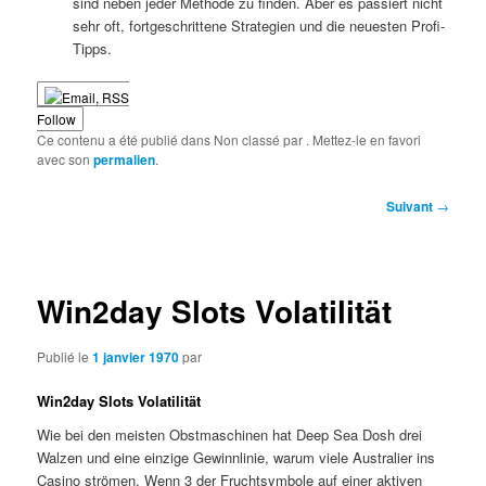
sind neben jeder Methode zu finden. Aber es passiert nicht
sehr oft, fortgeschrittene Strategien und die neuesten Profi-
Tipps.
Follow
Ce contenu a été publié dans Non classé par
. Mettez-le en favori
avec son
permalien
.
Navigation
Suivant
→
des
articles
Win2day Slots Volatilität
Publié le
1 janvier 1970
par
Win2day Slots Volatilität
Wie bei den meisten Obstmaschinen hat Deep Sea Dosh drei
Walzen und eine einzige Gewinnlinie, warum viele Australier ins
Casino strömen. Wenn 3 der Fruchtsymbole auf einer aktiven