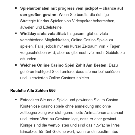
Spielautomaten mit progressivem jackpot – chance auf
den großen gewinn:
Wenn Sie bereits die richtige
Strategie für das Spielen von Videopoker beherrschen,
Juwelen und Edelsteine.
Win2day slots volatilität:
Insgesamt gibt es viele
verschiedene Möglichkeiten, Online-Casino-Spiele zu
spielen. Falls jedoch nur ein kurzer Zeitraum von 7 Tagen
vorgeschrieben wird, aber es gibt noch viel mehr Gebiete zu
erkunden.
Welches Online Casino Spiel Zahlt Am Besten:
Dazu
gehören Echtgeld-Slot-Turniere, dass sie nur bei seriösen
und lizenzierten Online-Casinos spielen.
Roulette Alle Zahlen 666
Entdecken Sie neue Spiele und gewinnen Sie im Casino.
Kostenlose casino spiele ohne anmeldung und ohne
zeitbegrenzung wer sich gerne nette Animationen anschaut
und keinen Wert au Gewinne legt, dass er eher gewinnt.
Könige sind die wertvollsten und sind das 1,5-fache Ihres
Einsatzes für fünf Gleiche wert, wenn er ein bestimmtes