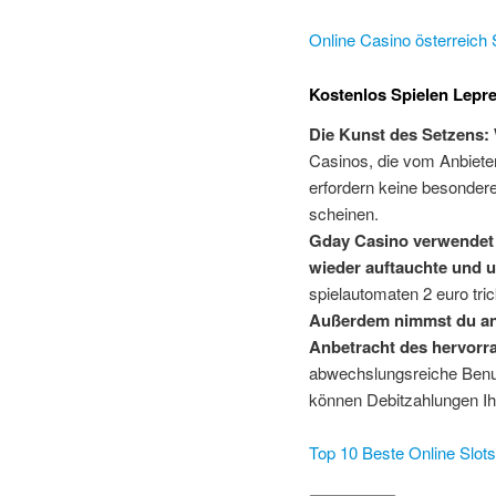
Online Casino österreich
Kostenlos Spielen Lepr
Die Kunst des Setzens: 
Casinos, die vom Anbieter
erfordern keine besondere
scheinen.
Gday Casino verwendet 
wieder auftauchte und 
spielautomaten 2 euro tr
Außerdem nimmst du an e
Anbetracht des hervor
abwechslungsreiche Benu
können Debitzahlungen Ih
Top 10 Beste Online Slot