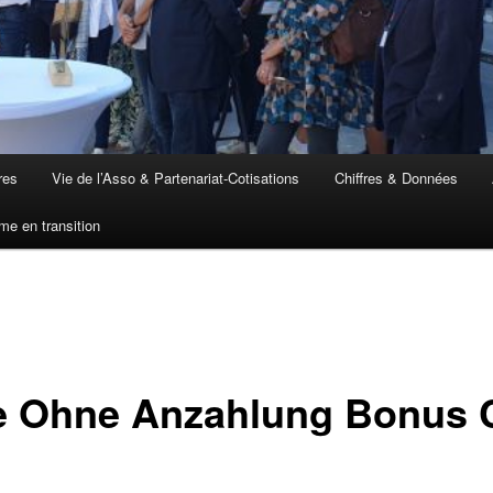
res
Vie de l’Asso & Partenariat-Cotisations
Chiffres & Données
me en transition
e Ohne Anzahlung Bonus 