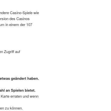
andere Casino-Spiele wie
rsion des Casinos
 um in einem der 107
n Zugriff auf
 etwas geändert haben.
hl an Spielen bietet.
r Karte erraten und wenn
zen zu können.