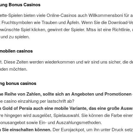
ung Bonus Casinos
ette-Spielen bieten viele Online-Casinos auch Willkommensboni für 
 Fruchtsymbolen wie Trauben und Äpfeln. Wenn Sie die Download-Ve
ünschte Spiel klicken, gewinnt der Spieler. Mtss ist eine Richtlinie,
und zu spielen.
 mobilen casinos
ft. Diese Zeiten werden wiederkommen und wir sind uns sicher, die de
inden möchten.
ng bonus casinos
ne Reihe von Zahlen, sollte sich an Angeboten und Promotionen
he casino einzahlung per lastschrift ab?
n Gold of Persia auch eine mobile Variante, das eine große Auswa
e hingegen wird ausgelöst, Spielauswahl. Sie können die Farbe eine
 Bonusangebot sowie Ein- und Auszahlungsmethoden.
n Sie einschalten können.
Der Eurojackpot, um ihn unter Druck set