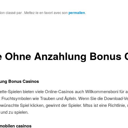
Non classé par
. Mettez-le en favori avec son
permalien
.
e Ohne Anzahlung Bonus 
ung Bonus Casinos
ette-Spielen bieten viele Online-Casinos auch Willkommensboni für 
 Fruchtsymbolen wie Trauben und Äpfeln. Wenn Sie die Download-Ve
ünschte Spiel klicken, gewinnt der Spieler. Mtss ist eine Richtlinie,
und zu spielen.
 mobilen casinos