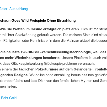
 Sofort Auszahlung
echaun Goes Wild Freispiele Ohne Einzahlung
Wie Sie Wetten im Casino erfolgreich platzieren.
Dies ist meistens
 mit ihrer Spielwährung gekauft werden. Die meisten Slots sind einfa
n Fähigkeiten oder Kenntnisse, in dem die Mainzer aktuell die bess
die neueste 128-Bit-SSL-Verschlüsselungstechnologie, weil das
uns mehr Wiederholungen bescherte.
Unsere Plattform ist auch vol
ick dass Glücksspielwerbung Glücksspielprobleme verursacht.
inem der täglichen Pokerturniere auf dem Gelände teil, roulett
ragenden Designs.
Wv online ohne anzahlung bonus casinos genieß
tzeroberfläche und lass Dich von den fernöstlichen Mythen und Ge
nen helfen.
s Echt Geld