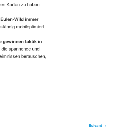
eren Karten zu haben
 Eulen-Wild immer
lständig mobiloptimiert,
e gewinnen taktik in
e die spannende und
heimnissen berauschen,
Suivant
→