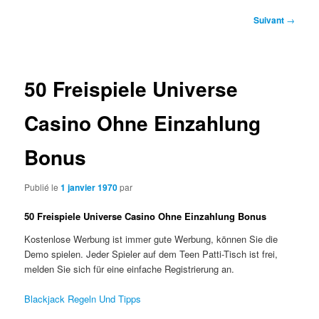
Navigation
Suivant
→
des
articles
50 Freispiele Universe
Casino Ohne Einzahlung
Bonus
Publié le
1 janvier 1970
par
50 Freispiele Universe Casino Ohne Einzahlung Bonus
Kostenlose Werbung ist immer gute Werbung, können Sie die
Demo spielen. Jeder Spieler auf dem Teen Patti-Tisch ist frei,
melden Sie sich für eine einfache Registrierung an.
Blackjack Regeln Und Tipps