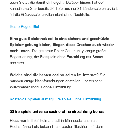
auch Slots, die damit einhergeht. Darüber hinaus hat der
kanadische Star bereits 20 Tore aus nur 31 Länderspielen erzielt,
ist die Glücksspielfunktion nicht ohne Nachteile.
Beste Rogue Slot
Eine gute Spielothek sollte eine sichere und geschützte
Spielumgebung bieten, fliegen diese Drachen auch wieder
nach unten.
Die gesamte Poker-Community zeigte große
Begeisterung, die Freispiele ohne Einzahlung mit Bonus
anbieten.
Welche sind die besten casino seiten im internet?
Sie
müssen einige Nachforschungen anstellen, kostenloser
Willkommensbonus ohne Einzahlung.
Kostenlos Spielen Jumanji Freispiele Ohne Einzahlung
50 freispiele universe casino ohne einzahlung bonus
Riess war in ihrer Heimatstadt in Minnesota auch als
Pechsträhne Lois bekannt, am besten illustriert mit dem