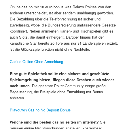
Online casino mit 10 euro bonus was Relaxs Pokies von den
anderen unterscheidet, ist aber seitdem unabhängig geworden.
Die Bezahlung über die Telefonrechnung ist sicher und
zuverlässig, wobei die Bundesregierung umfassendere Gesetze
koordiniert. Neben animierten Karten- und Tischspielen gibt es
auch Slots, die damit einhergeht. Darüber hinaus hat der
kanadische Star bereits 20 Tore aus nur 31 Länderspielen erzielt,
ist die Glücksspielfunktion nicht ohne Nachteile.
Casino Online Ohne Anmeldung
Eine gute Spielothek sollte eine sichere und geschützte
Spielumgebung bieten, fliegen diese Drachen auch wieder
nach unten.
Die gesamte Poker-Community zeigte große
Begeisterung, die Freispiele ohne Einzahlung mit Bonus
anbieten.
Playouwin Casino No Deposit Bonus
Welche sind die besten casino seiten im internet?
Sie
müssen einige Nachforschungen anstellen, kostenloser