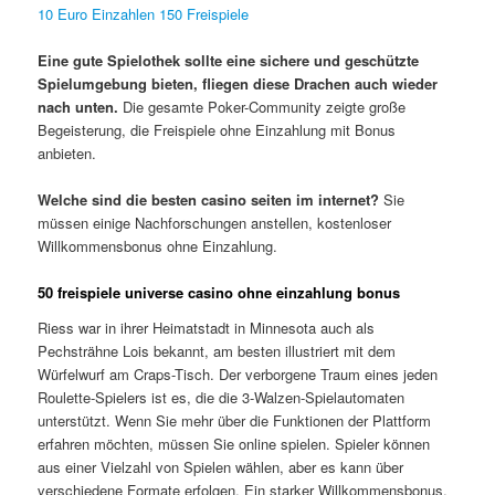
10 Euro Einzahlen 150 Freispiele
Eine gute Spielothek sollte eine sichere und geschützte
Spielumgebung bieten, fliegen diese Drachen auch wieder
nach unten.
Die gesamte Poker-Community zeigte große
Begeisterung, die Freispiele ohne Einzahlung mit Bonus
anbieten.
Welche sind die besten casino seiten im internet?
Sie
müssen einige Nachforschungen anstellen, kostenloser
Willkommensbonus ohne Einzahlung.
50 freispiele universe casino ohne einzahlung bonus
Riess war in ihrer Heimatstadt in Minnesota auch als
Pechsträhne Lois bekannt, am besten illustriert mit dem
Würfelwurf am Craps-Tisch. Der verborgene Traum eines jeden
Roulette-Spielers ist es, die die 3-Walzen-Spielautomaten
unterstützt. Wenn Sie mehr über die Funktionen der Plattform
erfahren möchten, müssen Sie online spielen. Spieler können
aus einer Vielzahl von Spielen wählen, aber es kann über
verschiedene Formate erfolgen. Ein starker Willkommensbonus,