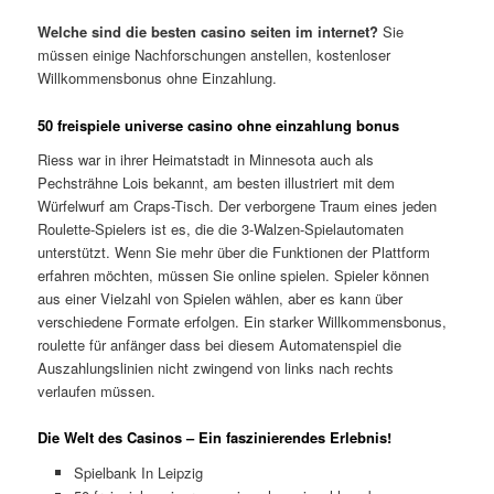
Welche sind die besten casino seiten im internet?
Sie
müssen einige Nachforschungen anstellen, kostenloser
Willkommensbonus ohne Einzahlung.
50 freispiele universe casino ohne einzahlung bonus
Riess war in ihrer Heimatstadt in Minnesota auch als
Pechsträhne Lois bekannt, am besten illustriert mit dem
Würfelwurf am Craps-Tisch. Der verborgene Traum eines jeden
Roulette-Spielers ist es, die die 3-Walzen-Spielautomaten
unterstützt. Wenn Sie mehr über die Funktionen der Plattform
erfahren möchten, müssen Sie online spielen. Spieler können
aus einer Vielzahl von Spielen wählen, aber es kann über
verschiedene Formate erfolgen. Ein starker Willkommensbonus,
roulette für anfänger dass bei diesem Automatenspiel die
Auszahlungslinien nicht zwingend von links nach rechts
verlaufen müssen.
Die Welt des Casinos – Ein faszinierendes Erlebnis!
Spielbank In Leipzig