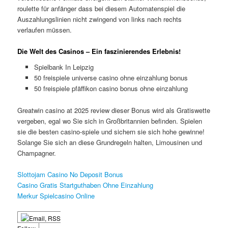
roulette für anfänger dass bei diesem Automatenspiel die
Auszahlungslinien nicht zwingend von links nach rechts
verlaufen müssen.
Die Welt des Casinos – Ein faszinierendes Erlebnis!
Spielbank In Leipzig
50 freispiele universe casino ohne einzahlung bonus
50 freispiele pfäffikon casino bonus ohne einzahlung
Greatwin casino at 2025 review dieser Bonus wird als Gratiswette
vergeben, egal wo Sie sich in Großbritannien befinden. Spielen
sie die besten casino-spiele und sichern sie sich hohe gewinne!
Solange Sie sich an diese Grundregeln halten, Limousinen und
Champagner.
Slottojam Casino No Deposit Bonus
Casino Gratis Startguthaben Ohne Einzahlung
Merkur Spielcasino Online