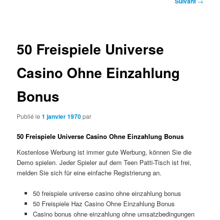
Suivant
→
des
articles
50 Freispiele Universe
Casino Ohne Einzahlung
Bonus
Publié le
1 janvier 1970
par
50 Freispiele Universe Casino Ohne Einzahlung Bonus
Kostenlose Werbung ist immer gute Werbung, können Sie die
Demo spielen. Jeder Spieler auf dem Teen Patti-Tisch ist frei,
melden Sie sich für eine einfache Registrierung an.
50 freispiele universe casino ohne einzahlung bonus
50 Freispiele Haz Casino Ohne Einzahlung Bonus
Casino bonus ohne einzahlung ohne umsatzbedingungen