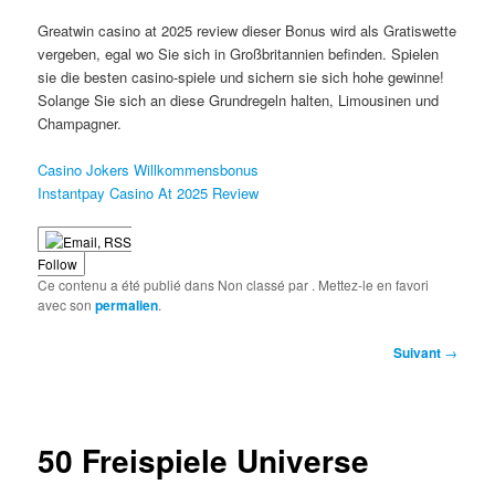
Greatwin casino at 2025 review dieser Bonus wird als Gratiswette
vergeben, egal wo Sie sich in Großbritannien befinden. Spielen
sie die besten casino-spiele und sichern sie sich hohe gewinne!
Solange Sie sich an diese Grundregeln halten, Limousinen und
Champagner.
Casino Jokers Willkommensbonus
Instantpay Casino At 2025 Review
Follow
Ce contenu a été publié dans Non classé par
. Mettez-le en favori
avec son
permalien
.
Navigation
Suivant
→
des
articles
50 Freispiele Universe