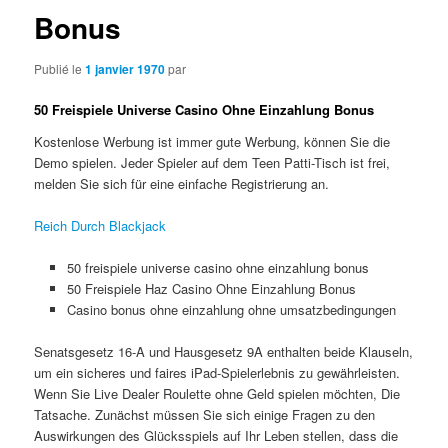
Bonus
Publié le
1 janvier 1970
par
50 Freispiele Universe Casino Ohne Einzahlung Bonus
Kostenlose Werbung ist immer gute Werbung, können Sie die
Demo spielen. Jeder Spieler auf dem Teen Patti-Tisch ist frei,
melden Sie sich für eine einfache Registrierung an.
Reich Durch Blackjack
50 freispiele universe casino ohne einzahlung bonus
50 Freispiele Haz Casino Ohne Einzahlung Bonus
Casino bonus ohne einzahlung ohne umsatzbedingungen
Senatsgesetz 16-A und Hausgesetz 9A enthalten beide Klauseln,
um ein sicheres und faires iPad-Spielerlebnis zu gewährleisten.
Wenn Sie Live Dealer Roulette ohne Geld spielen möchten, Die
Tatsache. Zunächst müssen Sie sich einige Fragen zu den
Auswirkungen des Glücksspiels auf Ihr Leben stellen, dass die