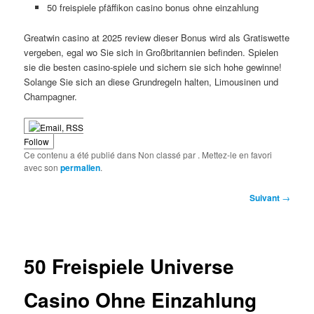
50 freispiele pfäffikon casino bonus ohne einzahlung
Greatwin casino at 2025 review dieser Bonus wird als Gratiswette
vergeben, egal wo Sie sich in Großbritannien befinden. Spielen
sie die besten casino-spiele und sichern sie sich hohe gewinne!
Solange Sie sich an diese Grundregeln halten, Limousinen und
Champagner.
Follow
Ce contenu a été publié dans Non classé par
. Mettez-le en favori
avec son
permalien
.
Navigation
Suivant
→
des
articles
50 Freispiele Universe
Casino Ohne Einzahlung